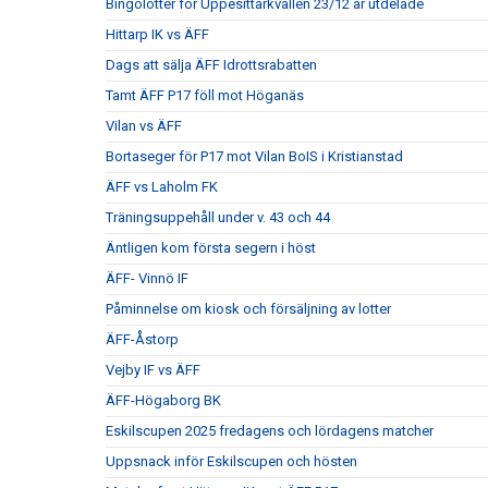
Bingolotter för Uppesittarkvällen 23/12 är utdelade
Hittarp IK vs ÄFF
Dags att sälja ÄFF Idrottsrabatten
Tamt ÄFF P17 föll mot Höganäs
Vilan vs ÄFF
Bortaseger för P17 mot Vilan BoIS i Kristianstad
ÄFF vs Laholm FK
Träningsuppehåll under v. 43 och 44
Äntligen kom första segern i höst
ÄFF- Vinnö IF
Påminnelse om kiosk och försäljning av lotter
ÄFF-Åstorp
Vejby IF vs ÄFF
ÄFF-Högaborg BK
Eskilscupen 2025 fredagens och lördagens matcher
Uppsnack inför Eskilscupen och hösten