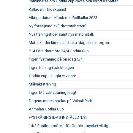
Påminnelse om Gothia cup-möte och Idrottsrabatten
Kallade till kiosktjänst
Viktiga datum: Kiosk och Bollkallar 2023
Ny försäljning av ”Idrottsrabatten”
Nya träningstider samt nya matchställ.
Matchkläder lämnas tillbaka idag eller imorgon.
P14 Föräldrarmöte 24/4 Gothia Cup
Ingen fysträning på onsdag 5/4.
Ingen träning i påskhelgen
Gothia cup - nu går vi vidare
Målvaktsträning
Ingen Målvaktsträning idag!
Dagens match spelas på Valhall Park
Anmälan Gothia Cup
FYSTRÄNING IDAG INSTÄLLD 1/3.
14/3 Föräldrarmöte inför Gothia - mycket viktigt