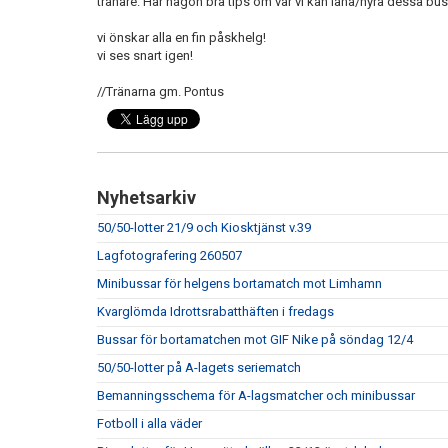
tränare. Har någon bra tips om var vi kan låna/hyra dessa bus
vi önskar alla en fin påskhelg!
vi ses snart igen!
//Tränarna gm. Pontus
Nyhetsarkiv
50/50-lotter 21/9 och Kiosktjänst v.39
Lagfotografering 260507
Minibussar för helgens bortamatch mot Limhamn
Kvarglömda Idrottsrabatthäften i fredags
Bussar för bortamatchen mot GIF Nike på söndag 12/4
50/50-lotter på A-lagets seriematch
Bemanningsschema för A-lagsmatcher och minibussar
Fotboll i alla väder