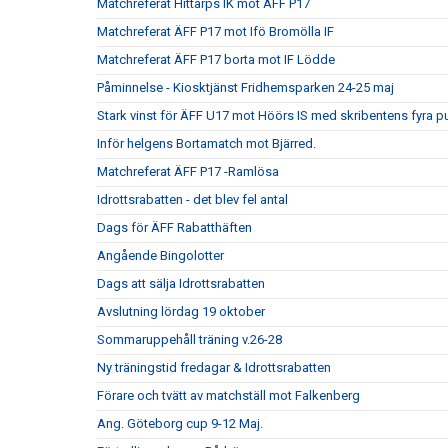
Matchreferat Hittarps IK mot ÄFF P17
Matchreferat ÄFF P17 mot Ifö Bromölla IF
Matchreferat ÄFF P17 borta mot IF Lödde
Påminnelse - Kiosktjänst Fridhemsparken 24-25 maj
Stark vinst för ÄFF U17 mot Höörs IS med skribentens fyra p
Inför helgens Bortamatch mot Bjärred.
Matchreferat ÄFF P17 -Ramlösa
Idrottsrabatten - det blev fel antal
Dags för ÄFF Rabatthäften
Angående Bingolotter
Dags att sälja Idrottsrabatten
Avslutning lördag 19 oktober
Sommaruppehåll träning v.26-28
Ny träningstid fredagar & Idrottsrabatten
Förare och tvätt av matchställ mot Falkenberg
Ang. Göteborg cup 9-12 Maj.