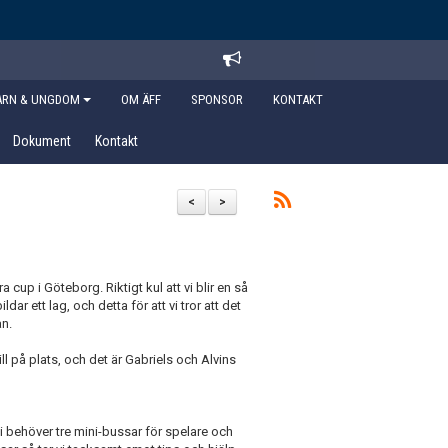
ARN & UNGDOM
OM ÄFF
SPONSOR
KONTAKT
Dokument
Kontakt
<
>
 cup i Göteborg. Riktigt kul att vi blir en så
ldar ett lag, och detta för att vi tror att det
an.
till på plats, och det är Gabriels och Alvins
Vi behöver tre mini-bussar för spelare och