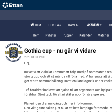
HEM
HERRLAG
DAMLAG
AKADEMI
B
Hem
Nyheter
Truppen
Kalender
Matcher
Gothia cup - nu går vi vidare
2023-04-03 19:30
Hej,
nu vet vi att 20 killar kommer att följa med på sommarens stora
stor grupp och att så många vill följa med. Vi har enats att vi bi
ger större sammanhållning, samt enklare logistik under veck
Två föräldrar har lovat att hjälpa till att organisera och hjälpa 
föräldrar. Stort tack för att ni ställer upp för våra spelare.
Planeringen drar nu igång och mer info kommer.
Den viktigaste saken just nu är att hitta lämpliga färdmedel. 