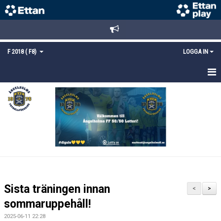
F 2018 ( F8)
LOGGA IN
HEM
NYHETER
TRUPPEN
KALENDER
MATCHER
Sista träningen innan
<
>
KONTAKT
sommaruppehåll!
2025-06-11 22:28