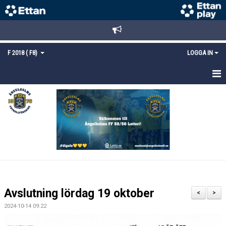
F 2018 ( F8)
LOGGA IN
HEM
NYHETER
TRUPPEN
KALENDER
MATCHER
Avslutning lördag 19 oktober
<
>
KONTAKT
2024-10-14 09:22