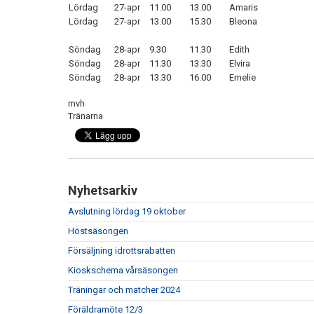
Lördag
27-apr
11.00
13.00
Amaris
Lördag
27-apr
13.00
15.30
Bleona
Söndag
28-apr
9.30
11.30
Edith
Söndag
28-apr
11.30
13.30
Elvira
Söndag
28-apr
13.30
16.00
Emelie
mvh
Tränarna
Nyhetsarkiv
Avslutning lördag 19 oktober
Höstsäsongen
Försäljning idrottsrabatten
Kioskschema vårsäsongen
Träningar och matcher 2024
Föräldramöte 12/3