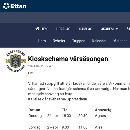
HEM
HERRLAG
DAMLAG
AKADEMI
B
Hem
Nyheter
Truppen
Kalender
Matcher
Kioskschema vårsäsongen
2024-04-11 22:47
Hej!
Vi har fått i uppgift att stå i kiosken under våren. Vi kommer 
säsongen. Nedan framgår schema över ansvariga. Har man inte mö
man själv ansvarig att byta.
Kallelse går även ut via SportAdmin.
Datum
Tid
Ansvarig
Onsdag
24-apr
18.00
20.30
Agnes
Lördag
27-apr
9.00
11.00
Alea