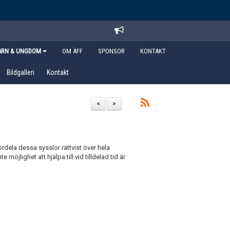
ARN & UNGDOM
OM ÄFF
SPONSOR
KONTAKT
Bildgalleri
Kontakt
<
>
fördela dessa sysslor rättvist över hela
jlighet att hjälpa till vid tilldelad tid är