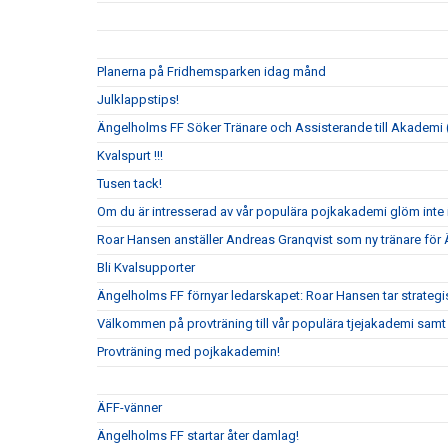
Planerna på Fridhemsparken idag månd
Julklappstips!
Ängelholms FF Söker Tränare och Assisterande till Akademi (
Kvalspurt !!!
Tusen tack!
Om du är intresserad av vår populära pojkakademi glöm inte i
Roar Hansen anställer Andreas Granqvist som ny tränare för
Bli Kvalsupporter
Ängelholms FF förnyar ledarskapet: Roar Hansen tar strateg
Välkommen på provträning till vår populära tjejakademi samt t
Provträning med pojkakademin!
ÄFF-vänner
Ängelholms FF startar åter damlag!