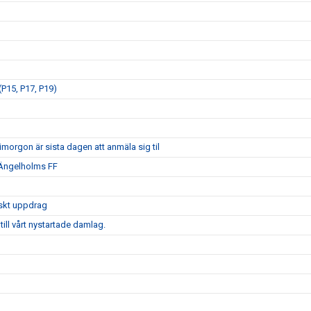
P15, P17, P19)
morgon är sista dagen att anmäla sig til
 Ängelholms FF
iskt uppdrag
ill vårt nystartade damlag.