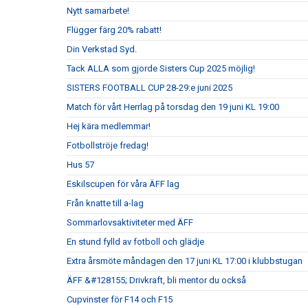
Nytt samarbete!
Flügger färg 20% rabatt!
Din Verkstad Syd.
Tack ALLA som gjorde Sisters Cup 2025 möjlig!
SISTERS FOOTBALL CUP 28-29:e juni 2025
Match för vårt Herrlag på torsdag den 19 juni KL 19:00
Hej kära medlemmar!
Fotbollströje fredag!
Hus 57
Eskilscupen för våra ÄFF lag
Från knatte till a-lag
Sommarlovsaktiviteter med ÄFF
En stund fylld av fotboll och glädje
Extra årsmöte måndagen den 17 juni KL 17:00 i klubbstugan
ÄFF &#128155; Drivkraft, bli mentor du också
Cupvinster för F14 och F15