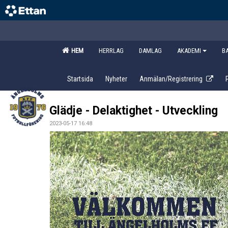
HEM
HERRLAG
DAMLAG
AKADEMI
B
Startsida
Nyheter
Anmälan/Registrering
Glädje - Delaktighet - Utveckling
2023-05-17 16:48