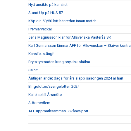
Nytt ansikte på kansliet
Stand Up på HUS 57
Köp din 50/50 lott här redan innan match
Premiärvecka!
Jens Magnusson klar för Allsvenska Västerås SK
Karl Gunnarsson lämnar ÄFF för Allsvenskan – Skriver kontr
Kansliet stängt!
Bryta tystnaden kring psykisk ohälsa
Se hit!
Äntligen är det dags för års släpp säsongen 2024 är här!
Bingolotter/sverigelotten 2024
Kallelse till Årsmöte
Stödmedlem
ÄFF uppmärksammas i SkåneSport