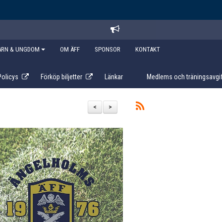
ARN & UNGDOM
OM ÄFF
SPONSOR
KONTAKT
Policys
Förköp biljetter
Länkar
Medlems och träningsavgif
<
>