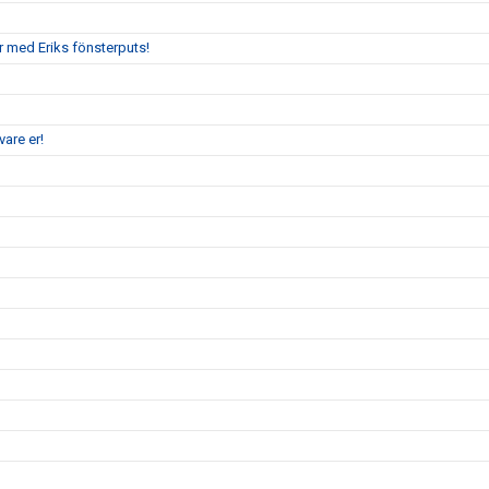
r med Eriks fönsterputs!
are er!