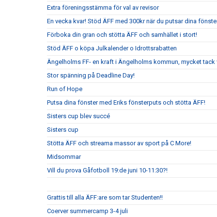
Extra föreningsstämma för val av revisor
En vecka kvar! Stöd ÄFF med 300kr när du putsar dina fönste
Förboka din gran och stötta ÄFF och samhället i stort!
Stöd ÄFF o köpa Julkalender o Idrottsrabatten
Ängelholms FF- en kraft i Ängelholms kommun, mycket tack v
Stor spänning på Deadline Day!
Run of Hope
Putsa dina fönster med Eriks fönsterputs och stötta ÄFF!
Sisters cup blev succé
Sisters cup
Stötta ÄFF och streama massor av sport på C More!
Midsommar
Vill du prova Gåfotboll 19:de juni 10-11:30?!
Grattis till alla ÄFF:are som tar Studenten!!
Coerver summercamp 3-4 juli