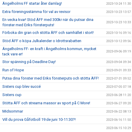
Ängelholms FF startar åter damlag!
2023-10-24 11:30
Extra föreningsstämma för val av revisor
2023-10-23 13:57
En vecka kvar! Stöd ÄFF med 300kr när du putsar dina
2023-10-23 10:33
fönster med Eriks fönsterputs!
Förboka din gran och stötta ÄFF och samhället i stort!
2023-10-16 09:16
Stöd ÄFF o köpa Julkalender o Idrottsrabatten
2023-10-12 09:56
Ängelholms FF- en kraft i Ängelholms kommun, mycket
2023-09-06 09:19
tack vare er!
Stor spänning på Deadline Day!
2023-09-04 09:34
Run of Hope
2023-09-01 09:33
Putsa dina fönster med Eriks fönsterputs och stötta ÄFF!
2023-07-31 09:52
Sisters cup blev succé
2023-07-05 07:18
Sisters cup
2023-06-28 11:20
Stötta ÄFF och streama massor av sport på C More!
2023-06-27 09:20
Midsommar
2023-06-22 08:13
Vill du prova Gåfotboll 19:de juni 10-11:30?!
2023-06-16 11:50
2023-06-15 10:29