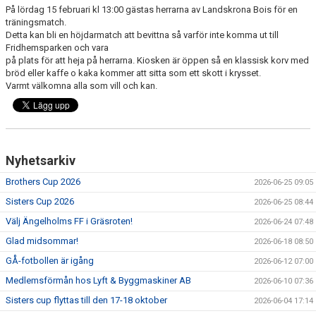
På lördag 15 februari kl 13:00 gästas herrarna av Landskrona Bois för en
MEDLEMS OCH TRÄNINGSAVGIFTER
träningsmatch.
Detta kan bli en höjdarmatch att bevittna så varför inte komma ut till
Fridhemsparken och vara
på plats för att heja på herrarna. Kiosken är öppen så en klassisk korv med
bröd eller kaffe o kaka kommer att sitta som ett skott i krysset.
Varmt välkomna alla som vill och kan.
Nyhetsarkiv
Brothers Cup 2026
2026-06-25 09:05
Sisters Cup 2026
2026-06-25 08:44
Välj Ängelholms FF i Gräsroten!
2026-06-24 07:48
Glad midsommar!
2026-06-18 08:50
GÅ-fotbollen är igång
2026-06-12 07:00
Medlemsförmån hos Lyft & Byggmaskiner AB
2026-06-10 07:36
Sisters cup flyttas till den 17-18 oktober
2026-06-04 17:14