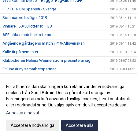
Vi välkomnar Mikael " Ragge" Ragvald till ÄFF
2019-08-28 11:46
F17 FÖR- EM Spanien - Sverige
2019-08-18 08:20
Sommarproffsläger 2019
2019-08-14 11:14
Vinnare i 50/50 lotteriet 11/8
2019-08-14 10:21
ÄFF söker matchsekreterare
2019-08-14 10:18
Angående gårdagens match i P19-Allsvenskan
2019-08-11 11:42
Kalle är på semester
2019-08-10 09:14
Klubbchefen Helena Wennerström presenterar sig
2019-08-07 08:52
FitLine är ny samarbetspartner
2019-08-03 14:21
ÄFF söker matchsekreterare
2019-08-01 13:00
Flera lag drar igång igen
För att hemsidan ska fungera korrekt använder vi nödvändiga
2019-07-22 14:01
cookies från SportAdmin. Dessa går inte att stänga av.
Bemanning på våra kanslier i sommar
2019-07-04 08:02
Föreningen kan också använda frivilliga cookies, t.ex. för statistik
Vinnare i 50/50 lotteriet 29/6
2019-07-01 14:32
eller marknadsföring. Du väljer själv om du vill acceptera dessa.
Lyckad Sisters Football Cup
2019-07-01 11:56
Anpassa dina val
Ladda ner Min Fotboll-appen
2019-06-22 12:00
Acceptera nödvändiga
Acceptera alla
Dan Norberg har gått STAC-utbildning
2019-06-21 12:00