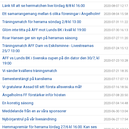
Länk till att se herrmatchen live lördag 8/8 kl 16.00
2020-08-07 12:17
Ett samarrangemang mellan 6 olika föreningar i Ängelholm!
2020-08-04 15:58
Träningsmatch för herrarna söndag 2/8 kl 13.00
2020-07-31 11:22
Glöm inte titta på ÄFF mot Lunds BK i kväll kl 19:00
2020-07-30 16:13
Roar Hansen ger sin syn på herrarnas säsong
2020-07-27 11:20
Träningsmatch ÄFF Dam vs Eskilsminne - Livestreamas
2020-07-24 15:12
25/7 13:00
ÄFF vs Lunds BK i Svenska cupen på din dator den 30/7, kl
2020-07-23 10:28
19:00
Vi sänder kvällens träningsmatch
2020-07-21 18:35
Semesterstängt på kanslierna
2020-07-17 07:13
Vi gratulerar Assad till sitt första allsvenska mål!
2020-07-16 18:56
Ängelholms FF förstärker inför hösten
2020-07-08 20:50
En konstig säsong
2020-07-04 14:48
Meddelande från en av våra sponsorer
2020-06-30 13:04
Nybörjarstrul på vår livesändning
2020-06-27 17:54
Hemmapremiär för herrarna lördag 27/6 kl 16.00. Kan ses