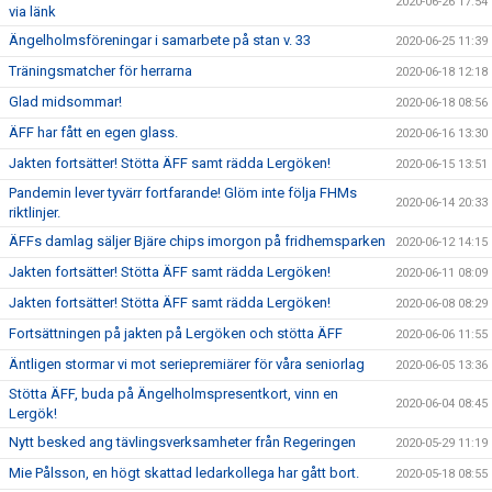
2020-06-26 17:54
via länk
Ängelholmsföreningar i samarbete på stan v. 33
2020-06-25 11:39
Träningsmatcher för herrarna
2020-06-18 12:18
Glad midsommar!
2020-06-18 08:56
ÄFF har fått en egen glass.
2020-06-16 13:30
Jakten fortsätter! Stötta ÄFF samt rädda Lergöken!
2020-06-15 13:51
Pandemin lever tyvärr fortfarande! Glöm inte följa FHMs
2020-06-14 20:33
riktlinjer.
ÄFFs damlag säljer Bjäre chips imorgon på fridhemsparken
2020-06-12 14:15
Jakten fortsätter! Stötta ÄFF samt rädda Lergöken!
2020-06-11 08:09
Jakten fortsätter! Stötta ÄFF samt rädda Lergöken!
2020-06-08 08:29
Fortsättningen på jakten på Lergöken och stötta ÄFF
2020-06-06 11:55
Äntligen stormar vi mot seriepremiärer för våra seniorlag
2020-06-05 13:36
Stötta ÄFF, buda på Ängelholmspresentkort, vinn en
2020-06-04 08:45
Lergök!
Nytt besked ang tävlingsverksamheter från Regeringen
2020-05-29 11:19
Mie Pålsson, en högt skattad ledarkollega har gått bort.
2020-05-18 08:55