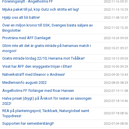
Föreningsnytt - Ängelholms FF
2022-11-16 09:31
Mjuka paket till jul, köp Gutz och stötta ert lag!
2022-11-14 10:29
Hjälp oss att bli bättre!
2022-11-08 10:37
Över en miljon kronor till SSK, Sveriges bästa säljare av
2022-11-02 15:20
Bingolotter
Provträna med ÄFF Damlaget
2022-10-24 09:03
Glöm inte att det är gratis inträde på herrarnas match i
2022-10-21 09:27
morgon!
Gratis inträde lördag 22/10, Herrarna mot Tvååker!
2022-10-15 09:03
Visst har ÄFF den snyggaste tröjan i Ettan!
2022-10-05 09:29
Nätverksträff med Eleanor o Andreas!
2022-09-30 10:43
Medlemsinfo augusti 2022
2022-08-05 08:29
Ängelholms FF förlänger med Roar Hansen
2022-07-19 11:08
Halva priset (drygt) på Årskort för resten av säsongen
2022-07-18 14:46
2022!
REA på planteringsjord, Täckbark, Naturgödsel samt
2022-07-18 08:56
Toppdress!
Supporten har semesterstängt!
2022-07-04 08:00