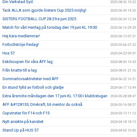
Din Verkstad Syd.
2025-08-26 10:22
Tack ALLA som gjorde Sisters Cup 2025 möjlig!
2025-06-30 14:25
SISTERS FOOTBALL CUP 28-29:e juni 2025
2025-06-24 12:24
Match för vårt Herrlag på torsdag den 19 juni KL 19:00
2025-06-16 09:29
Hej kära medlemmar!
2025-06-13 07:21
Fotbollströje fredag!
2025-05-06 07:22
Hus 57
2025-04-23 09:37
Eskilscupen för våra ÄFF lag
2024-08-05 14:33
Från knatte till a-lag
2024-08-01 21:16
Sommarlovsaktiviteter med ÄFF
2024-06-22 16:21
En stund fylld av fotboll och glädje
2024-06-17 15:49
Extra årsmöte måndagen den 17 juni KL 17:00 i klubbstugan
2024-05-28 08:47
ÄFF &#128155; Drivkraft, bli mentor du också
2024-05-16 08:57
Cupvinster för F14 och F15
2024-05-13 11:12
Nytt ansikte på kansliet
2024-04-18 18:13
Stand Up på HUS 57
2024-04-05 10:05