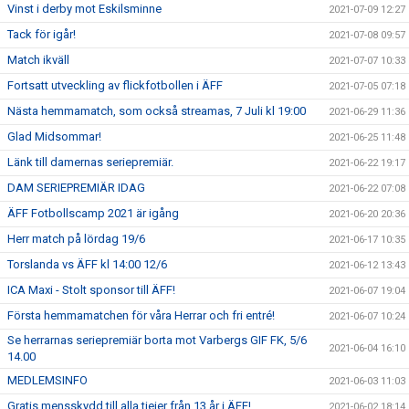
Vinst i derby mot Eskilsminne
2021-07-09 12:27
Tack för igår!
2021-07-08 09:57
Match ikväll
2021-07-07 10:33
Fortsatt utveckling av flickfotbollen i ÄFF
2021-07-05 07:18
Nästa hemmamatch, som också streamas, 7 Juli kl 19:00
2021-06-29 11:36
Glad Midsommar!
2021-06-25 11:48
Länk till damernas seriepremiär.
2021-06-22 19:17
DAM SERIEPREMIÄR IDAG
2021-06-22 07:08
ÄFF Fotbollscamp 2021 är igång
2021-06-20 20:36
Herr match på lördag 19/6
2021-06-17 10:35
Torslanda vs ÄFF kl 14:00 12/6
2021-06-12 13:43
ICA Maxi - Stolt sponsor till ÄFF!
2021-06-07 19:04
Första hemmamatchen för våra Herrar och fri entré!
2021-06-07 10:24
Se herrarnas seriepremiär borta mot Varbergs GIF FK, 5/6
2021-06-04 16:10
14.00
MEDLEMSINFO
2021-06-03 11:03
Gratis mensskydd till alla tjejer från 13 år i ÄFF!
2021-06-02 18:14