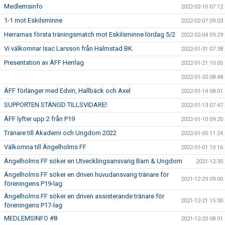
Medlemsinfo
2022-02-10 07:12
1-1 mot Eskilsminne
2022-02-07 09:03
Herrarnas första träningsmatch mot Eskilsminne lördag 5/2
2022-02-04 09:29
Vi välkomnar Isac Larsson från Halmstad BK.
2022-01-31 07:38
Presentation av ÄFF Herrlag
2022-01-21 10:05
2022-01-20 08:48
ÄFF förlänger med Edvin, Hallbäck och Axel
2022-01-14 08:01
SUPPORTEN STÄNGD TILLSVIDARE!
2022-01-13 07:47
ÄFF lyfter upp 2 från P19
2022-01-10 09:20
Tränare till Akademi och Ungdom 2022
2022-01-05 11:24
Välkomna till Ängelholms FF
2022-01-01 10:16
Ängelholms FF söker en Utvecklingsansvarig Barn & Ungdom
2021-12-30
Ängelholms FF söker en driven huvudansvarig tränare för
2021-12-29 09:00
föreningens P19-lag
Ängelholms FF söker en driven assisterande tränare för
2021-12-21 15:30
föreningens P17-lag
MEDLEMSINFO #8
2021-12-20 08:01