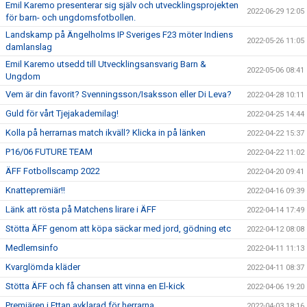
Emil Karemo presenterar sig själv och utvecklingsprojekten
2022-06-29 12:05
för barn- och ungdomsfotbollen.
Landskamp på Ängelholms IP Sveriges F23 möter Indiens
2022-05-26 11:05
damlanslag
Emil Karemo utsedd till Utvecklingsansvarig Barn &
2022-05-06 08:41
Ungdom
Vem är din favorit? Svenningsson/Isaksson eller Di Leva?
2022-04-28 10:11
Guld för vårt Tjejakademilag!
2022-04-25 14:44
Kolla på herrarnas match ikväll? Klicka in på länken
2022-04-22 15:37
P16/06 FUTURE TEAM
2022-04-22 11:02
ÄFF Fotbollscamp 2022
2022-04-20 09:41
Knattepremiär!!
2022-04-16 09:39
Länk att rösta på Matchens lirare i ÄFF
2022-04-14 17:49
Stötta ÄFF genom att köpa säckar med jord, gödning etc
2022-04-12 08:08
Medlemsinfo
2022-04-11 11:13
Kvarglömda kläder
2022-04-11 08:37
Stötta ÄFF och få chansen att vinna en El-kick
2022-04-06 19:20
Premiären i Ettan avklarad för herrarna.
2022-04-03 18:16