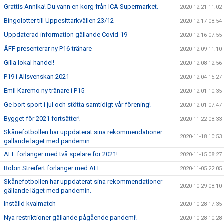
Grattis Annika! Du vann en korg från ICA Supermarket.
2020-12-21 11:02
Bingolotter till Uppesittarkvällen 23/12
2020-12-17 08:54
Uppdaterad information gällande Covid-19
2020-12-16 07:55
ÄFF presenterar ny P16-tränare
2020-12-09 11:10
Gilla lokal handel!
2020-12-08 12:56
P19 i Allsvenskan 2021
2020-12-04 15:27
Emil Karemo ny tränare i P15
2020-12-01 10:35
Ge bort sport i jul och stötta samtidigt vår förening!
2020-12-01 07:47
Bygget för 2021 fortsätter!
2020-11-22 08:33
Skånefotbollen har uppdaterat sina rekommendationer
2020-11-18 10:53
gällande läget med pandemin.
ÄFF förlänger med två spelare för 2021!
2020-11-15 08:27
Robin Streifert förlänger med ÄFF
2020-11-05 22:05
Skånefotbollen har uppdaterat sina rekommendationer
2020-10-29 08:10
gällande läget med pandemin.
Inställd kvalmatch
2020-10-28 17:35
Nya restriktioner gällande pågående pandemi!
2020-10-28 10:28