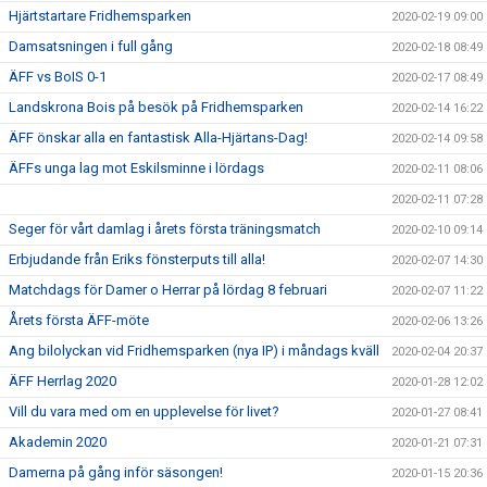
Hjärtstartare Fridhemsparken
2020-02-19 09:00
Damsatsningen i full gång
2020-02-18 08:49
ÄFF vs BoIS 0-1
2020-02-17 08:49
Landskrona Bois på besök på Fridhemsparken
2020-02-14 16:22
ÄFF önskar alla en fantastisk Alla-Hjärtans-Dag!
2020-02-14 09:58
ÄFFs unga lag mot Eskilsminne i lördags
2020-02-11 08:06
2020-02-11 07:28
Seger för vårt damlag i årets första träningsmatch
2020-02-10 09:14
Erbjudande från Eriks fönsterputs till alla!
2020-02-07 14:30
Matchdags för Damer o Herrar på lördag 8 februari
2020-02-07 11:22
Årets första ÄFF-möte
2020-02-06 13:26
Ang bilolyckan vid Fridhemsparken (nya IP) i måndags kväll
2020-02-04 20:37
ÄFF Herrlag 2020
2020-01-28 12:02
Vill du vara med om en upplevelse för livet?
2020-01-27 08:41
Akademin 2020
2020-01-21 07:31
Damerna på gång inför säsongen!
2020-01-15 20:36