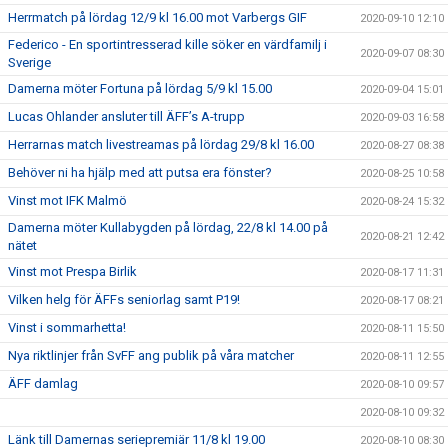
Herrmatch på lördag 12/9 kl 16.00 mot Varbergs GIF
2020-09-10 12:10
Federico - En sportintresserad kille söker en värdfamilj i
2020-09-07 08:30
Sverige
Damerna möter Fortuna på lördag 5/9 kl 15.00
2020-09-04 15:01
Lucas Ohlander ansluter till ÄFF’s A-trupp
2020-09-03 16:58
Herrarnas match livestreamas på lördag 29/8 kl 16.00
2020-08-27 08:38
Behöver ni ha hjälp med att putsa era fönster?
2020-08-25 10:58
Vinst mot IFK Malmö
2020-08-24 15:32
Damerna möter Kullabygden på lördag, 22/8 kl 14.00 på
2020-08-21 12:42
nätet
Vinst mot Prespa Birlik
2020-08-17 11:31
Vilken helg för ÄFFs seniorlag samt P19!
2020-08-17 08:21
Vinst i sommarhetta!
2020-08-11 15:50
Nya riktlinjer från SvFF ang publik på våra matcher
2020-08-11 12:55
ÄFF damlag
2020-08-10 09:57
2020-08-10 09:32
Länk till Damernas seriepremiär 11/8 kl 19.00
2020-08-10 08:30