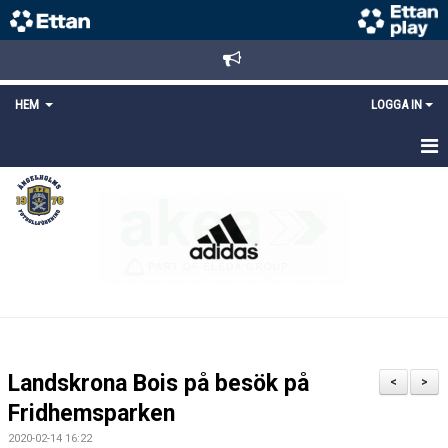
HEM
LOGGA IN
STARTSIDA
NYHETER
ANMÄLAN/REGISTRERING
POLICYS
FÖRKÖP BILJETTER
Landskrona Bois på besök på
<
>
LÄNKAR
Fridhemsparken
2020-02-14 16:22