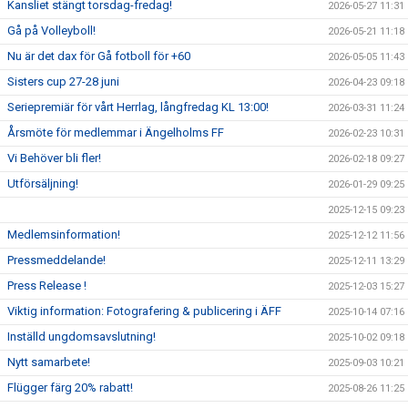
Kansliet stängt torsdag-fredag!
2026-05-27 11:31
Gå på Volleyboll!
2026-05-21 11:18
Nu är det dax för Gå fotboll för +60
2026-05-05 11:43
Sisters cup 27-28 juni
2026-04-23 09:18
Seriepremiär för vårt Herrlag, långfredag KL 13:00!
2026-03-31 11:24
Årsmöte för medlemmar i Ängelholms FF
2026-02-23 10:31
Vi Behöver bli fler!
2026-02-18 09:27
Utförsäljning!
2026-01-29 09:25
2025-12-15 09:23
Medlemsinformation!
2025-12-12 11:56
Pressmeddelande!
2025-12-11 13:29
Press Release !
2025-12-03 15:27
Viktig information: Fotografering & publicering i ÄFF
2025-10-14 07:16
Inställd ungdomsavslutning!
2025-10-02 09:18
Nytt samarbete!
2025-09-03 10:21
Flügger färg 20% rabatt!
2025-08-26 11:25