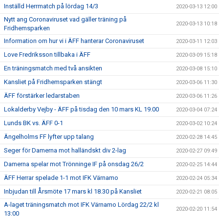
Inställd Herrmatch på lördag 14/3
2020-03-13 12:00
Nytt ang Coronaviruset vad gäller träning på
2020-03-13 10:18
Fridhemsparken
Information om hur vi i ÄFF hanterar Coronaviruset
2020-03-11 12:03
Love Fredriksson tillbaka i ÄFF
2020-03-09 15:18
En träningsmatch med två ansikten
2020-03-08 15:10
Kansliet på Fridhemsparken stängt
2020-03-06 11:30
ÄFF förstärker ledarstaben
2020-03-06 11:26
Lokalderby Vejby - ÄFF på tisdag den 10 mars KL 19.00
2020-03-04 07:24
Lunds BK vs. ÄFF 0-1
2020-03-02 10:24
Ängelholms FF lyfter upp talang
2020-02-28 14:45
Seger för Damerna mot halländskt div 2-lag
2020-02-27 09:49
Damerna spelar mot Trönninge IF på onsdag 26/2
2020-02-25 14:44
ÄFF Herrar spelade 1-1 mot IFK Värnamo
2020-02-24 05:34
Inbjudan till Årsmöte 17 mars kl 18.30 på Kansliet
2020-02-21 08:05
A-laget träningsmatch mot IFK Värnamo Lördag 22/2 kl
2020-02-20 11:54
13:00