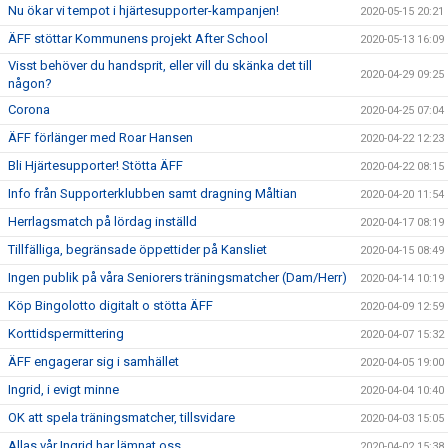
Nu ökar vi tempot i hjärtesupporter-kampanjen!
2020-05-15 20:21
ÄFF stöttar Kommunens projekt After School
2020-05-13 16:09
Visst behöver du handsprit, eller vill du skänka det till
2020-04-29 09:25
någon?
Corona
2020-04-25 07:04
ÄFF förlänger med Roar Hansen
2020-04-22 12:23
Bli Hjärtesupporter! Stötta ÄFF
2020-04-22 08:15
Info från Supporterklubben samt dragning Måltian
2020-04-20 11:54
Herrlagsmatch på lördag inställd
2020-04-17 08:19
Tillfälliga, begränsade öppettider på Kansliet
2020-04-15 08:49
Ingen publik på våra Seniorers träningsmatcher (Dam/Herr)
2020-04-14 10:19
Köp Bingolotto digitalt o stötta ÄFF
2020-04-09 12:59
Korttidspermittering
2020-04-07 15:32
ÄFF engagerar sig i samhället
2020-04-05 19:00
Ingrid, i evigt minne
2020-04-04 10:40
OK att spela träningsmatcher, tillsvidare
2020-04-03 15:05
Allas vår Ingrid har lämnat oss.
2020-04-02 15:38