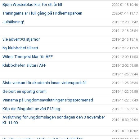
Björn Westerblad klar för ett år till
2020-01-15 10:46
Träningarna är i full gång på Fridhemsparken
2020-01-14 11:17
Julhälsning!
2019-12-20 07:42
2019-12-18 08:54
3:e advent=3 stjärnor
2019-12-15 15:16
Ny klubbchef tillsatt.
2019-12-12 11:59
Wilma Törnqvist klar för ÄFF
2019-12-09 11:53
Klubbchefen slutar i ÄFF
2019-12-02 09:58
2019-11-26 09:44
Sista veckan för akademin innan vinteruppehåll
2019-11-25 08:34
Ge bort en sportig dröm!
2019-11-22 09:50
Vinnarna på ungdomsavslutningens tipspromenad
2019-11-22 07:43
Köp din Bingolott av vårt P13 lag
2019-11-15 09:16
Avslutning för ungdomslagen söndagen den 3 november
2019-10-30 09:04
KL 11:00
2019-10-19 10:02