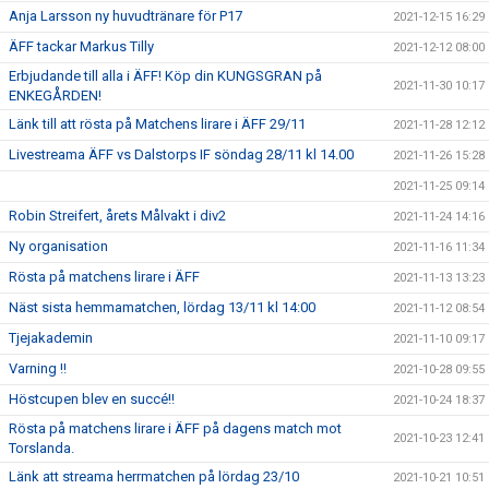
Anja Larsson ny huvudtränare för P17
2021-12-15 16:29
ÄFF tackar Markus Tilly
2021-12-12 08:00
Erbjudande till alla i ÄFF! Köp din KUNGSGRAN på
2021-11-30 10:17
ENKEGÅRDEN!
Länk till att rösta på Matchens lirare i ÄFF 29/11
2021-11-28 12:12
Livestreama ÄFF vs Dalstorps IF söndag 28/11 kl 14.00
2021-11-26 15:28
2021-11-25 09:14
Robin Streifert, årets Målvakt i div2
2021-11-24 14:16
Ny organisation
2021-11-16 11:34
Rösta på matchens lirare i ÄFF
2021-11-13 13:23
Näst sista hemmamatchen, lördag 13/11 kl 14:00
2021-11-12 08:54
Tjejakademin
2021-11-10 09:17
Varning !!
2021-10-28 09:55
Höstcupen blev en succé!!
2021-10-24 18:37
Rösta på matchens lirare i ÄFF på dagens match mot
2021-10-23 12:41
Torslanda.
Länk att streama herrmatchen på lördag 23/10
2021-10-21 10:51