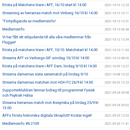
Rösta på Matchens lirare i ÄFF, 16/10 start kl 14.00
2021-10-16 12:23
Streaming av herrarnas match mot Vinberg 16/10 kl 14.00
2021-10-15 10:11
”Förtydligande av medlemsinfo!
2021-10-13 13:31
Medlemsinfo
2021-10-13 06:48
Vi har fått ett erbjudande till alla våra medlemmar från
2021-10-12 13:34
Flügger!
Rösta på matchens lirare i ÄFF, 10/10. Matchstart kl 14.00
2021-10-10 11:04
Streama ÄFF vs Varbergs GIF söndag 10/10 kl 14:00
2021-10-10 08:05
Rösta på matchens lirare i ÄFF Dam, lördag 9/10 kl 14.00
2021-10-09 12:57
Streama damernas sista seriematch på lördag 9/10
2021-10-08 10:22
Streama damernas matchen mot HGH FC 26/9 kl 14.00
2021-09-25 15:23
Supporterklubben lämnar bidrag till programmet Fysisk
2021-09-24 09:08
och Psykisk Hälsa
Streama herrarnas match mot Assyriska på lördag 25/9 kl
2021-09-24 09:02
13.00
ÄFFs första historiska digitala Skraplott! Kostar inget!
2021-09-23 12:03
Medlemsinfo #6 2109
2021-09-20 11:41