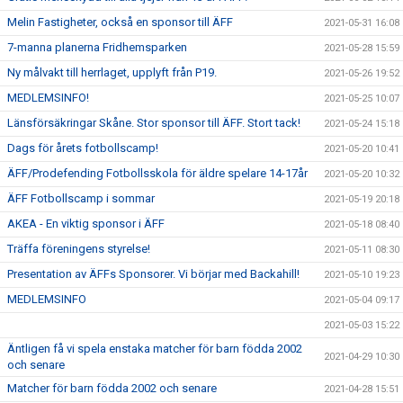
Melin Fastigheter, också en sponsor till ÄFF
2021-05-31 16:08
7-manna planerna Fridhemsparken
2021-05-28 15:59
Ny målvakt till herrlaget, upplyft från P19.
2021-05-26 19:52
MEDLEMSINFO!
2021-05-25 10:07
Länsförsäkringar Skåne. Stor sponsor till ÄFF. Stort tack!
2021-05-24 15:18
Dags för årets fotbollscamp!
2021-05-20 10:41
ÄFF/Prodefending Fotbollsskola för äldre spelare 14-17år
2021-05-20 10:32
ÄFF Fotbollscamp i sommar
2021-05-19 20:18
AKEA - En viktig sponsor i ÄFF
2021-05-18 08:40
Träffa föreningens styrelse!
2021-05-11 08:30
Presentation av ÄFFs Sponsorer. Vi börjar med Backahill!
2021-05-10 19:23
MEDLEMSINFO
2021-05-04 09:17
2021-05-03 15:22
Äntligen få vi spela enstaka matcher för barn födda 2002
2021-04-29 10:30
och senare
Matcher för barn födda 2002 och senare
2021-04-28 15:51