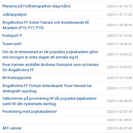
Planerna på Fridhemsparken idag månd
2023-11-27 14:12
Julklappstips!
2023-11-27 11:29
Ängelholms FF Söker Tränare och Assisterande till
2023-11-24 08:49
Akademi (P15, P17, P19)
Kvalspurt !!!
2023-11-21 16:44
Tusen tack!
2023-11-18 06:01
Om du är intresserad av vår populära pojkakademi glöm
2023-11-16 09:25
inte imorgon är sista dagen att anmäla sig til
Roar Hansen anställer Andreas Granqvist som ny tränare
2023-11-15 09:37
för Ängelholms FF
Bli Kvalsupporter
2023-11-13 14:30
Ängelholms FF förnyar ledarskapet: Roar Hansen tar
2023-11-11 17:22
strategiskt uppdrag
Välkommen på provträning till vår populära tjejakademi
2023-11-06 08:03
samt till vårt nystartade damlag.
Provträning med pojkakademin!
2023-11-02 07:19
2023-11-01 08:01
ÄFF-vänner
2023-10-26 07:49