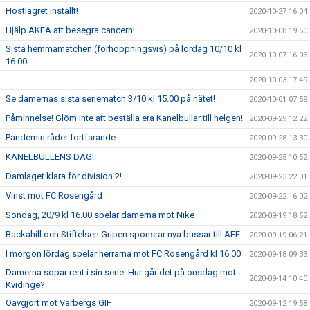
Höstlägret inställt!
2020-10-27 16:04
Hjälp AKEA att besegra cancern!
2020-10-08 19:50
Sista hemmamatchen (förhoppningsvis) på lördag 10/10 kl
2020-10-07 16:06
16.00
2020-10-03 17:49
Se damernas sista seriematch 3/10 kl 15.00 på nätet!
2020-10-01 07:59
Påminnelse! Glöm inte att beställa era Kanelbullar till helgen!
2020-09-29 12:22
Pandemin råder fortfarande
2020-09-28 13:30
KANELBULLENS DAG!
2020-09-25 10:52
Damlaget klara för division 2!
2020-09-23 22:01
Vinst mot FC Rosengård
2020-09-22 16:02
Söndag, 20/9 kl 16.00 spelar damerna mot Nike
2020-09-19 18:52
Backahill och Stiftelsen Gripen sponsrar nya bussar till ÄFF
2020-09-19 06:21
I morgon lördag spelar herrarna mot FC Rosengård kl 16.00
2020-09-18 09:33
Damerna sopar rent i sin serie. Hur går det på onsdag mot
2020-09-14 10:40
Kvidinge?
Oavgjort mot Varbergs GIF
2020-09-12 19:58