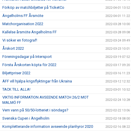
Förköp av matchbiljetter på TicketCo
2022-04-01 13:52
Ängelholms FF Årsmöte
2022-04-01 11:22
Matchorganisation 2022
2022-03-28 10:00
Kallelse årsmöte Ängelholms FF
2022-03-28 09:08
Vi söker en fotograf!
2022-03-24 09:49
Årskort 2022
2022-03-23 10:01
Föreningsdagar på Intersport
2022-03-19 07:52
Första Årskorten köpta för 2022
2022-03-17 09:20
Biljettpriser 2022
2022-03-16 11:23
ÄFF vill hjälpa krigsflyktingar från Ukraina
2022-03-12 12:32
TACK TILL ALLA!
2022-03-01 10:52
VIKTIG INFORMATION AVSEENDE MATCH 26/2 MOT
2022-02-24 10:28
MALMÖ FF
Vem vann på 50/50-lotteriet i söndags?
2022-02-22 13:06
Svenska Cupen i Ängelholm
2022-02-18 08:00
Kompletterande information avseende planhyror 2020
2022-02-16 08:22