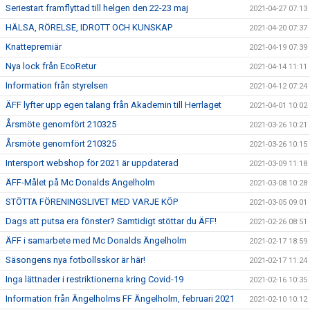
Seriestart framflyttad till helgen den 22-23 maj
2021-04-27 07:13
HÄLSA, RÖRELSE, IDROTT OCH KUNSKAP
2021-04-20 07:37
Knattepremiär
2021-04-19 07:39
Nya lock från EcoRetur
2021-04-14 11:11
Information från styrelsen
2021-04-12 07:24
ÄFF lyfter upp egen talang från Akademin till Herrlaget
2021-04-01 10:02
Årsmöte genomfört 210325
2021-03-26 10:21
Årsmöte genomfört 210325
2021-03-26 10:15
Intersport webshop för 2021 är uppdaterad
2021-03-09 11:18
ÄFF-Målet på Mc Donalds Ängelholm
2021-03-08 10:28
STÖTTA FÖRENINGSLIVET MED VARJE KÖP
2021-03-05 09:01
Dags att putsa era fönster? Samtidigt stöttar du ÄFF!
2021-02-26 08:51
ÄFF i samarbete med Mc Donalds Ängelholm
2021-02-17 18:59
Säsongens nya fotbollsskor är här!
2021-02-17 11:24
Inga lättnader i restriktionerna kring Covid-19
2021-02-16 10:35
Information från Ängelholms FF Ängelholm, februari 2021
2021-02-10 10:12