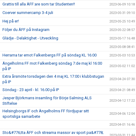
Grattis till alla ÄFF:are som tar Studenten!!
2023-06-09 10:18
Coerver summercamp 3-4 juli
2023-05-31 09:10
Hej på er!
2023-05-25 10:49
Följer du ÄFF på Instagram
2023-05-22 08:57
Glädje - Delaktighet - Utveckling
2023-05-17 16:48
2023-05-08 08:41
Herrarna tar emot Falkenbergs FF på söndag KL 16:00
2023-05-03 10:53
Ängelholms FF mot Falkenberg söndag 7:de maj kl 16:00
2023-05-02 11:02
på IP
Extra årsmöte torsdagen den 4 maj KL 17:00 i klubbstugan
2023-04-24 07:30
på IP
Söndag - 23 april - kl. 16.00 på IP
2023-04-21 08:49
Jesper Björkmans insamling för Börje Salming ALS
2023-04-12 17:22
Stiftelse
Helsingborgs IF och Ängelholms FF fördjupar sitt
2023-04-06 12:04
sportsliga samarbete
2023-04-01 16:46
Sto&#776;tta ÄFF och streama massor av sport pa&#778;
2023-03-31 11:44