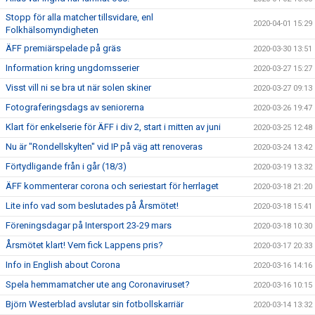
Stopp för alla matcher tillsvidare, enl
2020-04-01 15:29
Folkhälsomyndigheten
ÄFF premiärspelade på gräs
2020-03-30 13:51
Information kring ungdomsserier
2020-03-27 15:27
Visst vill ni se bra ut när solen skiner
2020-03-27 09:13
Fotograferingsdags av seniorerna
2020-03-26 19:47
Klart för enkelserie för ÄFF i div 2, start i mitten av juni
2020-03-25 12:48
Nu är "Rondellskylten" vid IP på väg att renoveras
2020-03-24 13:42
Förtydligande från i går (18/3)
2020-03-19 13:32
ÄFF kommenterar corona och seriestart för herrlaget
2020-03-18 21:20
Lite info vad som beslutades på Årsmötet!
2020-03-18 15:41
Föreningsdagar på Intersport 23-29 mars
2020-03-18 10:30
Årsmötet klart! Vem fick Lappens pris?
2020-03-17 20:33
Info in English about Corona
2020-03-16 14:16
Spela hemmamatcher ute ang Coronaviruset?
2020-03-16 10:15
Björn Westerblad avslutar sin fotbollskarriär
2020-03-14 13:32