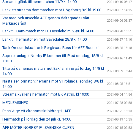
Streaminglänk till herrmatchen 11/9,kl 14.00
2021-09-10 08:17
Länk att streama dammatchen mot Högaborg 8/9 kl 19.00
2021-09-07 14:15
Var med och utveckla ÄFF genom deltagande i vårt
2021-09-06 09:37
Marknadsråd!
Länk till Dam-match mot FC Hessleholm, 29/8 kl 14.00
2021-08-28 15:51
Länk till herrmatchen mot Sävedalen 28/8 kl 14.00
2021-08-27 17:10
Tack Öresundskraft och Bergkvara Buss för ÄFF-Bussen!
2021-08-25 15:18
Superettanlaget Norrby IF kommer till IP på onsdag, 18/8 kl
2021-08-16 11:49
18:30
Titta på damernas match mot Eskilsminne på lördag 14/8 kl
2021-08-09 15:43
14.00
Nästa seniormatch: herrarna mot V Frölunda, söndag 8/8 kl
2021-08-05 16:51
14.00
Streama kvällens herrmatch mot BK Astrio, kl 19:00
2021-08-04 14:54
MEDLEMSINFO
2021-07-28 09:58
Passivt ge ett ekonomiskt bidrag till ÄFF
2021-07-21 15:13
Herrmatch på lördag den 24 juli KL 14:00
2021-07-19 10:35
ÄFF MÖTER NORRBY IF I SVENSKA CUPEN
2021-07-15 09:53