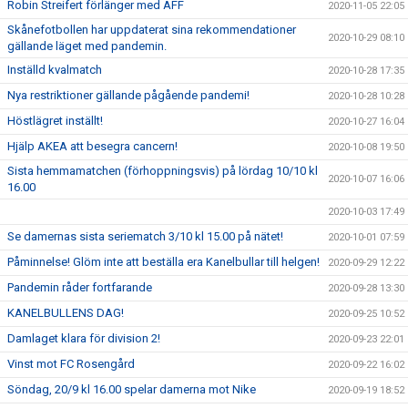
Robin Streifert förlänger med ÄFF
2020-11-05 22:05
Skånefotbollen har uppdaterat sina rekommendationer
2020-10-29 08:10
gällande läget med pandemin.
Inställd kvalmatch
2020-10-28 17:35
Nya restriktioner gällande pågående pandemi!
2020-10-28 10:28
Höstlägret inställt!
2020-10-27 16:04
Hjälp AKEA att besegra cancern!
2020-10-08 19:50
Sista hemmamatchen (förhoppningsvis) på lördag 10/10 kl
2020-10-07 16:06
16.00
2020-10-03 17:49
Se damernas sista seriematch 3/10 kl 15.00 på nätet!
2020-10-01 07:59
Påminnelse! Glöm inte att beställa era Kanelbullar till helgen!
2020-09-29 12:22
Pandemin råder fortfarande
2020-09-28 13:30
KANELBULLENS DAG!
2020-09-25 10:52
Damlaget klara för division 2!
2020-09-23 22:01
Vinst mot FC Rosengård
2020-09-22 16:02
Söndag, 20/9 kl 16.00 spelar damerna mot Nike
2020-09-19 18:52