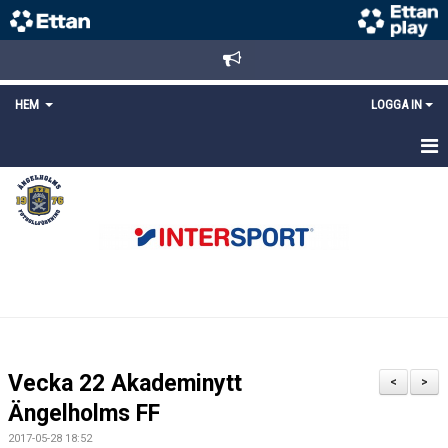
HEM
LOGGA IN
STARTSIDA
NYHETER
ANMÄLAN/REGISTRERING
POLICYS
FÖRKÖP BILJETTER
Vecka 22 Akademinytt
<
>
LÄNKAR
Ängelholms FF
2017-05-28 18:52