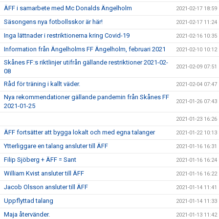
ÄFF i samarbete med Mc Donalds Ängelholm
2021-02-17 18:59
Säsongens nya fotbollsskor är här!
2021-02-17 11:24
Inga lättnader i restriktionerna kring Covid-19
2021-02-16 10:35
Information från Ängelholms FF Ängelholm, februari 2021
2021-02-10 10:12
Skånes FF:s riktlinjer utifrån gällande restriktioner 2021-02-
2021-02-09 07:51
08
Råd för träning i kallt väder.
2021-02-04 07:47
Nya rekommendationer gällande pandemin från Skånes FF
2021-01-26 07:43
2021-01-25
2021-01-23 16:26
ÄFF fortsätter att bygga lokalt och med egna talanger
2021-01-22 10:13
Ytterliggare en talang ansluter till ÄFF
2021-01-16 16:31
Filip Sjöberg + ÄFF = Sant
2021-01-16 16:24
William Kvist ansluter till ÄFF
2021-01-16 16:22
Jacob Olsson ansluter till ÄFF
2021-01-14 11:41
Uppflyttad talang
2021-01-14 11:33
Maja återvänder.
2021-01-13 11:42