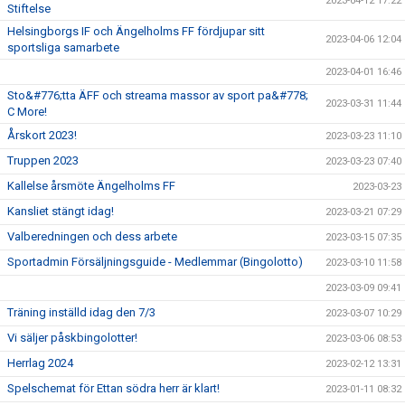
2023-04-12 17:22
Stiftelse
Helsingborgs IF och Ängelholms FF fördjupar sitt
2023-04-06 12:04
sportsliga samarbete
2023-04-01 16:46
Sto&#776;tta ÄFF och streama massor av sport pa&#778;
2023-03-31 11:44
C More!
Årskort 2023!
2023-03-23 11:10
Truppen 2023
2023-03-23 07:40
Kallelse årsmöte Ängelholms FF
2023-03-23
Kansliet stängt idag!
2023-03-21 07:29
Valberedningen och dess arbete
2023-03-15 07:35
Sportadmin Försäljningsguide - Medlemmar (Bingolotto)
2023-03-10 11:58
2023-03-09 09:41
Träning inställd idag den 7/3
2023-03-07 10:29
Vi säljer påskbingolotter!
2023-03-06 08:53
Herrlag 2024
2023-02-12 13:31
Spelschemat för Ettan södra herr är klart!
2023-01-11 08:32