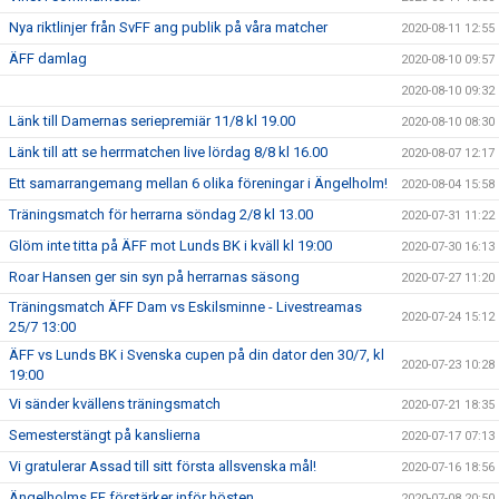
Nya riktlinjer från SvFF ang publik på våra matcher
2020-08-11 12:55
ÄFF damlag
2020-08-10 09:57
2020-08-10 09:32
Länk till Damernas seriepremiär 11/8 kl 19.00
2020-08-10 08:30
Länk till att se herrmatchen live lördag 8/8 kl 16.00
2020-08-07 12:17
Ett samarrangemang mellan 6 olika föreningar i Ängelholm!
2020-08-04 15:58
Träningsmatch för herrarna söndag 2/8 kl 13.00
2020-07-31 11:22
Glöm inte titta på ÄFF mot Lunds BK i kväll kl 19:00
2020-07-30 16:13
Roar Hansen ger sin syn på herrarnas säsong
2020-07-27 11:20
Träningsmatch ÄFF Dam vs Eskilsminne - Livestreamas
2020-07-24 15:12
25/7 13:00
ÄFF vs Lunds BK i Svenska cupen på din dator den 30/7, kl
2020-07-23 10:28
19:00
Vi sänder kvällens träningsmatch
2020-07-21 18:35
Semesterstängt på kanslierna
2020-07-17 07:13
Vi gratulerar Assad till sitt första allsvenska mål!
2020-07-16 18:56
Ängelholms FF förstärker inför hösten
2020-07-08 20:50