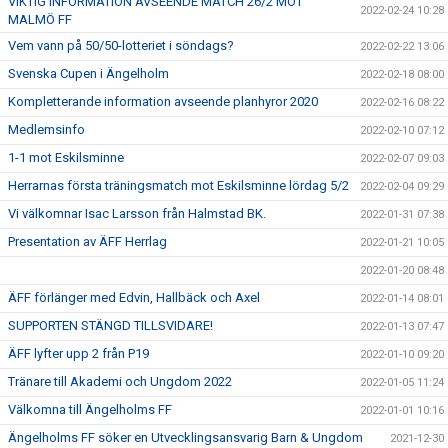
VIKTIG INFORMATION AVSEENDE MATCH 26/2 MOT
2022-02-24 10:28
MALMÖ FF
Vem vann på 50/50-lotteriet i söndags?
2022-02-22 13:06
Svenska Cupen i Ängelholm
2022-02-18 08:00
Kompletterande information avseende planhyror 2020
2022-02-16 08:22
Medlemsinfo
2022-02-10 07:12
1-1 mot Eskilsminne
2022-02-07 09:03
Herrarnas första träningsmatch mot Eskilsminne lördag 5/2
2022-02-04 09:29
Vi välkomnar Isac Larsson från Halmstad BK.
2022-01-31 07:38
Presentation av ÄFF Herrlag
2022-01-21 10:05
2022-01-20 08:48
ÄFF förlänger med Edvin, Hallbäck och Axel
2022-01-14 08:01
SUPPORTEN STÄNGD TILLSVIDARE!
2022-01-13 07:47
ÄFF lyfter upp 2 från P19
2022-01-10 09:20
Tränare till Akademi och Ungdom 2022
2022-01-05 11:24
Välkomna till Ängelholms FF
2022-01-01 10:16
Ängelholms FF söker en Utvecklingsansvarig Barn & Ungdom
2021-12-30