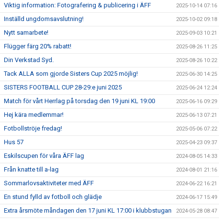
Viktig information: Fotografering & publicering i ÄFF
2025-10-14 07:16
Inställd ungdomsavslutning!
2025-10-02 09:18
Nytt samarbete!
2025-09-03 10:21
Flügger färg 20% rabatt!
2025-08-26 11:25
Din Verkstad Syd.
2025-08-26 10:22
Tack ALLA som gjorde Sisters Cup 2025 möjlig!
2025-06-30 14:25
SISTERS FOOTBALL CUP 28-29:e juni 2025
2025-06-24 12:24
Match för vårt Herrlag på torsdag den 19 juni KL 19:00
2025-06-16 09:29
Hej kära medlemmar!
2025-06-13 07:21
Fotbollströje fredag!
2025-05-06 07:22
Hus 57
2025-04-23 09:37
Eskilscupen för våra ÄFF lag
2024-08-05 14:33
Från knatte till a-lag
2024-08-01 21:16
Sommarlovsaktiviteter med ÄFF
2024-06-22 16:21
En stund fylld av fotboll och glädje
2024-06-17 15:49
Extra årsmöte måndagen den 17 juni KL 17:00 i klubbstugan
2024-05-28 08:47