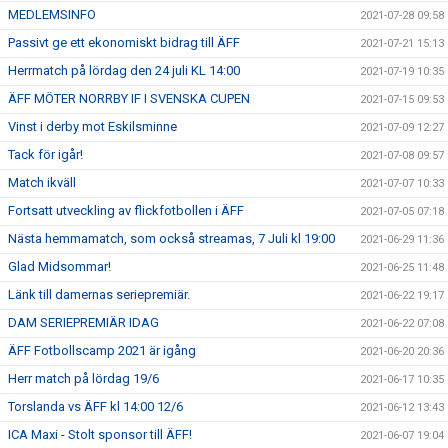
MEDLEMSINFO
2021-07-28 09:58
Passivt ge ett ekonomiskt bidrag till ÄFF
2021-07-21 15:13
Herrmatch på lördag den 24 juli KL 14:00
2021-07-19 10:35
ÄFF MÖTER NORRBY IF I SVENSKA CUPEN
2021-07-15 09:53
Vinst i derby mot Eskilsminne
2021-07-09 12:27
Tack för igår!
2021-07-08 09:57
Match ikväll
2021-07-07 10:33
Fortsatt utveckling av flickfotbollen i ÄFF
2021-07-05 07:18
Nästa hemmamatch, som också streamas, 7 Juli kl 19:00
2021-06-29 11:36
Glad Midsommar!
2021-06-25 11:48
Länk till damernas seriepremiär.
2021-06-22 19:17
DAM SERIEPREMIÄR IDAG
2021-06-22 07:08
ÄFF Fotbollscamp 2021 är igång
2021-06-20 20:36
Herr match på lördag 19/6
2021-06-17 10:35
Torslanda vs ÄFF kl 14:00 12/6
2021-06-12 13:43
ICA Maxi - Stolt sponsor till ÄFF!
2021-06-07 19:04