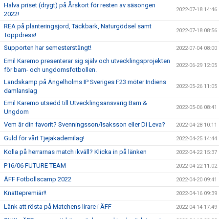
Halva priset (drygt) på Årskort för resten av säsongen
2022-07-18 14:46
2022!
REA på planteringsjord, Täckbark, Naturgödsel samt
2022-07-18 08:56
Toppdress!
Supporten har semesterstängt!
2022-07-04 08:00
Emil Karemo presenterar sig själv och utvecklingsprojekten
2022-06-29 12:05
för barn- och ungdomsfotbollen.
Landskamp på Ängelholms IP Sveriges F23 möter Indiens
2022-05-26 11:05
damlanslag
Emil Karemo utsedd till Utvecklingsansvarig Barn &
2022-05-06 08:41
Ungdom
Vem är din favorit? Svenningsson/Isaksson eller Di Leva?
2022-04-28 10:11
Guld för vårt Tjejakademilag!
2022-04-25 14:44
Kolla på herrarnas match ikväll? Klicka in på länken
2022-04-22 15:37
P16/06 FUTURE TEAM
2022-04-22 11:02
ÄFF Fotbollscamp 2022
2022-04-20 09:41
Knattepremiär!!
2022-04-16 09:39
Länk att rösta på Matchens lirare i ÄFF
2022-04-14 17:49