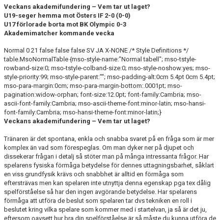
Veckans akademifundering – Vem tar ut laget?
MEDLEMS OCH TRÄNINGSAVGIFTER
U19-seger hemma mot Östers IF 2-0 (0-0)
U17 förlorade borta mot BK Olympic 0-3
Akademimatcher kommande vecka
Normal 0 21 false false false SV JA X-NONE /* Style Definitions */
table.MsoNormalTable {mso-style-name:"Normal tabell"; mso-tstyle-
rowband-size:0; mso-tstyle-colband-size:0; mso-style-noshow:yes; mso-
style-priority:99; mso-style-parent:""; mso-padding-alt:0cm 5.4pt 0cm 5.4pt;
mso-para-margin:0cm; mso-para-margin-bottom:.0001pt; mso-
pagination:widow-orphan; font-size:12.0pt; font-family:Cambria; mso-
ascii-font-family:Cambria; mso-ascii-theme-font:minor-latin; mso-hansi-
font-family:Cambria; mso-hansi-theme-font:minor-latin;}
Veckans akademifundering – Vem tar ut laget?
Tränaren är det spontana, enkla och snabba svaret på en fråga som är mer
komplex än vad som förespeglas. Om man dyker ner på djupet och
dissekerar frågan i detalj så stöter man på många intressanta frågor. Har
spelarens fysiska förmåga betydelse för dennes uttagningsbarhet, såklart
en viss grundfysik krävs och snabbhet är alltid en förmåga som
eftersträvas men kan spelaren inte utnyttja denna egenskap pga tex dålig
spelförståelse så har den ingen avgörande betydelse. Har spelarens
förmåga att utföra de beslut som spelaren tar dvs tekniken en roll i
beslutet kring vilka spelare som kommer med i startelvan, ja så är det ju,
eftersom oavsett hur bra din spelförståelse är så måste du kunna utföra de