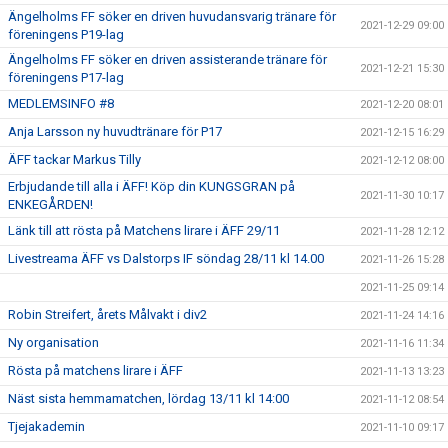
Ängelholms FF söker en driven huvudansvarig tränare för
2021-12-29 09:00
föreningens P19-lag
Ängelholms FF söker en driven assisterande tränare för
2021-12-21 15:30
föreningens P17-lag
MEDLEMSINFO #8
2021-12-20 08:01
Anja Larsson ny huvudtränare för P17
2021-12-15 16:29
ÄFF tackar Markus Tilly
2021-12-12 08:00
Erbjudande till alla i ÄFF! Köp din KUNGSGRAN på
2021-11-30 10:17
ENKEGÅRDEN!
Länk till att rösta på Matchens lirare i ÄFF 29/11
2021-11-28 12:12
Livestreama ÄFF vs Dalstorps IF söndag 28/11 kl 14.00
2021-11-26 15:28
2021-11-25 09:14
Robin Streifert, årets Målvakt i div2
2021-11-24 14:16
Ny organisation
2021-11-16 11:34
Rösta på matchens lirare i ÄFF
2021-11-13 13:23
Näst sista hemmamatchen, lördag 13/11 kl 14:00
2021-11-12 08:54
Tjejakademin
2021-11-10 09:17