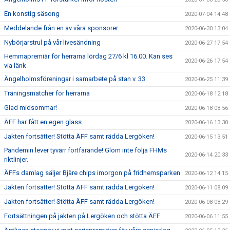
En konstig säsong
2020-07-04 14:48
Meddelande från en av våra sponsorer
2020-06-30 13:04
Nybörjarstrul på vår livesändning
2020-06-27 17:54
Hemmapremiär för herrarna lördag 27/6 kl 16.00. Kan ses
2020-06-26 17:54
via länk
Ängelholmsföreningar i samarbete på stan v. 33
2020-06-25 11:39
Träningsmatcher för herrarna
2020-06-18 12:18
Glad midsommar!
2020-06-18 08:56
ÄFF har fått en egen glass.
2020-06-16 13:30
Jakten fortsätter! Stötta ÄFF samt rädda Lergöken!
2020-06-15 13:51
Pandemin lever tyvärr fortfarande! Glöm inte följa FHMs
2020-06-14 20:33
riktlinjer.
ÄFFs damlag säljer Bjäre chips imorgon på fridhemsparken
2020-06-12 14:15
Jakten fortsätter! Stötta ÄFF samt rädda Lergöken!
2020-06-11 08:09
Jakten fortsätter! Stötta ÄFF samt rädda Lergöken!
2020-06-08 08:29
Fortsättningen på jakten på Lergöken och stötta ÄFF
2020-06-06 11:55