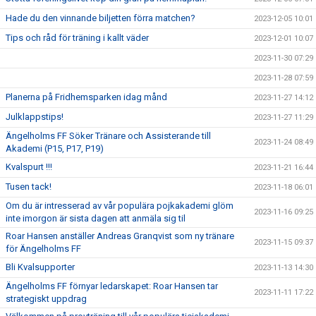
Hade du den vinnande biljetten förra matchen?
2023-12-05 10:01
Tips och råd för träning i kallt väder
2023-12-01 10:07
2023-11-30 07:29
2023-11-28 07:59
Planerna på Fridhemsparken idag månd
2023-11-27 14:12
Julklappstips!
2023-11-27 11:29
Ängelholms FF Söker Tränare och Assisterande till
2023-11-24 08:49
Akademi (P15, P17, P19)
Kvalspurt !!!
2023-11-21 16:44
Tusen tack!
2023-11-18 06:01
Om du är intresserad av vår populära pojkakademi glöm
2023-11-16 09:25
inte imorgon är sista dagen att anmäla sig til
Roar Hansen anställer Andreas Granqvist som ny tränare
2023-11-15 09:37
för Ängelholms FF
Bli Kvalsupporter
2023-11-13 14:30
Ängelholms FF förnyar ledarskapet: Roar Hansen tar
2023-11-11 17:22
strategiskt uppdrag