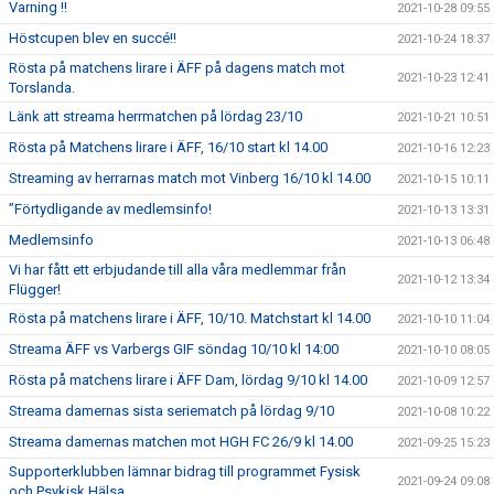
Varning !!
2021-10-28 09:55
Höstcupen blev en succé!!
2021-10-24 18:37
Rösta på matchens lirare i ÄFF på dagens match mot
2021-10-23 12:41
Torslanda.
Länk att streama herrmatchen på lördag 23/10
2021-10-21 10:51
Rösta på Matchens lirare i ÄFF, 16/10 start kl 14.00
2021-10-16 12:23
Streaming av herrarnas match mot Vinberg 16/10 kl 14.00
2021-10-15 10:11
”Förtydligande av medlemsinfo!
2021-10-13 13:31
Medlemsinfo
2021-10-13 06:48
Vi har fått ett erbjudande till alla våra medlemmar från
2021-10-12 13:34
Flügger!
Rösta på matchens lirare i ÄFF, 10/10. Matchstart kl 14.00
2021-10-10 11:04
Streama ÄFF vs Varbergs GIF söndag 10/10 kl 14:00
2021-10-10 08:05
Rösta på matchens lirare i ÄFF Dam, lördag 9/10 kl 14.00
2021-10-09 12:57
Streama damernas sista seriematch på lördag 9/10
2021-10-08 10:22
Streama damernas matchen mot HGH FC 26/9 kl 14.00
2021-09-25 15:23
Supporterklubben lämnar bidrag till programmet Fysisk
2021-09-24 09:08
och Psykisk Hälsa