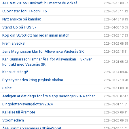
ÄFF &#128155; Drivkraft, bli mentor du också
2024-05-16 08:57
Cupvinster för F14 och F15
2024-05-13 11:12
Nytt ansikte på kansliet
2024-04-18 18:13
Stand Up på HUS 57
2024-04-05 10:05
Köp din 50/50 lott här redan innan match
2024-03-26 17:23
Premiärvecka!
2024-03-26 08:35
Jens Magnusson klar för Allsvenska Västerås SK
2024-03-22 15:31
Karl Gunnarsson lämnar ÄFF för Allsvenskan – Skriver
2024-03-21 08:02
kontrakt med Västerås SK
Kansliet stängt!
2024-03-14 08:46
Bryta tystnaden kring psykisk ohälsa
2024-03-12 10:28
Se hit!
2024-03-11 08:58
Äntligen är det dags för års släpp säsongen 2024 är här!
2024-03-05 07:47
Bingolotter/sverigelotten 2024
2024-03-01 11:51
Kallelse till Årsmöte
2024-02-27 09:11
Stödmedlem
2024-02-26 09:35
ÄFF uppmärksammas i SkåneSport
2024-02-24 11:01