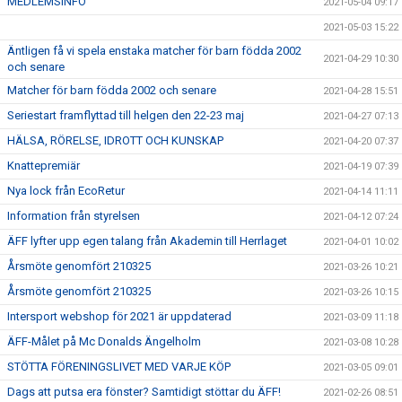
MEDLEMSINFO
2021-05-04 09:17
2021-05-03 15:22
Äntligen få vi spela enstaka matcher för barn födda 2002
2021-04-29 10:30
och senare
Matcher för barn födda 2002 och senare
2021-04-28 15:51
Seriestart framflyttad till helgen den 22-23 maj
2021-04-27 07:13
HÄLSA, RÖRELSE, IDROTT OCH KUNSKAP
2021-04-20 07:37
Knattepremiär
2021-04-19 07:39
Nya lock från EcoRetur
2021-04-14 11:11
Information från styrelsen
2021-04-12 07:24
ÄFF lyfter upp egen talang från Akademin till Herrlaget
2021-04-01 10:02
Årsmöte genomfört 210325
2021-03-26 10:21
Årsmöte genomfört 210325
2021-03-26 10:15
Intersport webshop för 2021 är uppdaterad
2021-03-09 11:18
ÄFF-Målet på Mc Donalds Ängelholm
2021-03-08 10:28
STÖTTA FÖRENINGSLIVET MED VARJE KÖP
2021-03-05 09:01
Dags att putsa era fönster? Samtidigt stöttar du ÄFF!
2021-02-26 08:51