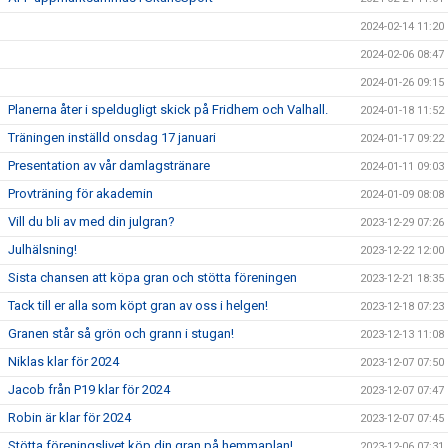
2024-02-14 11:20
2024-02-06 08:47
2024-01-26 09:15
Planerna åter i speldugligt skick på Fridhem och Valhall.
2024-01-18 11:52
Träningen inställd onsdag 17 januari
2024-01-17 09:22
Presentation av vår damlagstränare
2024-01-11 09:03
Provträning för akademin
2024-01-09 08:08
Vill du bli av med din julgran?
2023-12-29 07:26
Julhälsning!
2023-12-22 12:00
Sista chansen att köpa gran och stötta föreningen
2023-12-21 18:35
Tack till er alla som köpt gran av oss i helgen!
2023-12-18 07:23
Granen står så grön och grann i stugan!
2023-12-13 11:08
Niklas klar för 2024
2023-12-07 07:50
Jacob från P19 klar för 2024
2023-12-07 07:47
Robin är klar för 2024
2023-12-07 07:45
Stötta föreningslivet köp din gran på hemmaplan!
2023-12-06 07:31