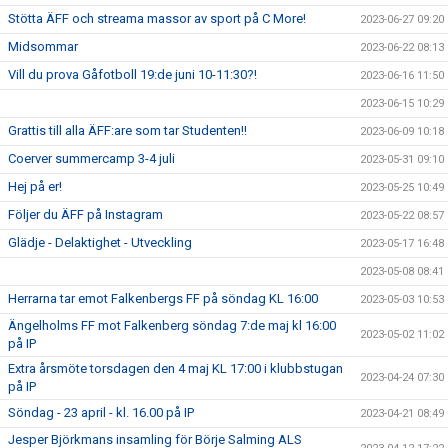
Stötta ÄFF och streama massor av sport på C More!
2023-06-27 09:20
Midsommar
2023-06-22 08:13
Vill du prova Gåfotboll 19:de juni 10-11:30?!
2023-06-16 11:50
2023-06-15 10:29
Grattis till alla ÄFF:are som tar Studenten!!
2023-06-09 10:18
Coerver summercamp 3-4 juli
2023-05-31 09:10
Hej på er!
2023-05-25 10:49
Följer du ÄFF på Instagram
2023-05-22 08:57
Glädje - Delaktighet - Utveckling
2023-05-17 16:48
2023-05-08 08:41
Herrarna tar emot Falkenbergs FF på söndag KL 16:00
2023-05-03 10:53
Ängelholms FF mot Falkenberg söndag 7:de maj kl 16:00
2023-05-02 11:02
på IP
Extra årsmöte torsdagen den 4 maj KL 17:00 i klubbstugan
2023-04-24 07:30
på IP
Söndag - 23 april - kl. 16.00 på IP
2023-04-21 08:49
Jesper Björkmans insamling för Börje Salming ALS