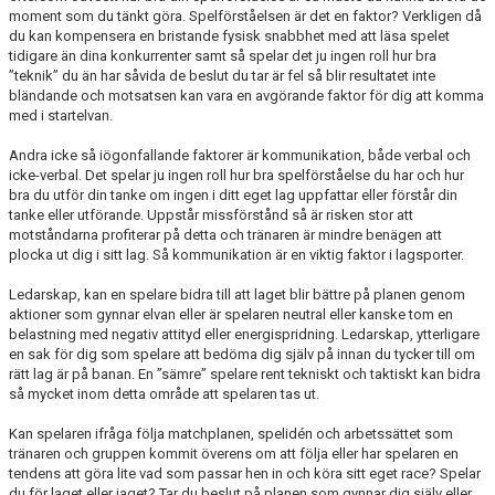
moment som du tänkt göra. Spelförståelsen är det en faktor? Verkligen då
du kan kompensera en bristande fysisk snabbhet med att läsa spelet
tidigare än dina konkurrenter samt så spelar det ju ingen roll hur bra
”teknik” du än har såvida de beslut du tar är fel så blir resultatet inte
bländande och motsatsen kan vara en avgörande faktor för dig att komma
med i startelvan.
Andra icke så iögonfallande faktorer är kommunikation, både verbal och
icke-verbal. Det spelar ju ingen roll hur bra spelförståelse du har och hur
bra du utför din tanke om ingen i ditt eget lag uppfattar eller förstår din
tanke eller utförande. Uppstår missförstånd så är risken stor att
motståndarna profiterar på detta och tränaren är mindre benägen att
plocka ut dig i sitt lag. Så kommunikation är en viktig faktor i lagsporter.
Ledarskap, kan en spelare bidra till att laget blir bättre på planen genom
aktioner som gynnar elvan eller är spelaren neutral eller kanske tom en
belastning med negativ attityd eller energispridning. Ledarskap, ytterligare
en sak för dig som spelare att bedöma dig själv på innan du tycker till om
rätt lag är på banan. En ”sämre” spelare rent tekniskt och taktiskt kan bidra
så mycket inom detta område att spelaren tas ut.
Kan spelaren ifråga följa matchplanen, spelidén och arbetssättet som
tränaren och gruppen kommit överens om att följa eller har spelaren en
tendens att göra lite vad som passar hen in och köra sitt eget race? Spelar
du för laget eller jaget? Tar du beslut på planen som gynnar dig själv eller