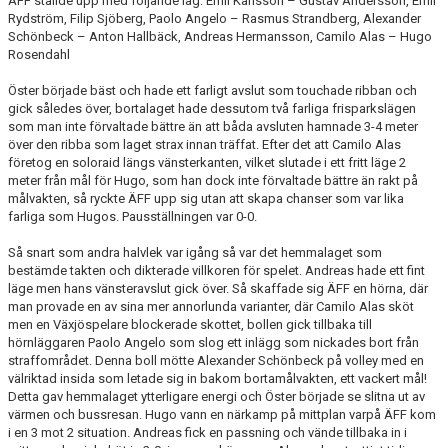
ÄFF ställde upp med följande lag: Emil Karlsson – Gustav Andersson, Emil
Rydström, Filip Sjöberg, Paolo Angelo – Rasmus Strandberg, Alexander
Schönbeck – Anton Hallbäck, Andreas Hermansson, Camilo Alas – Hugo
Rosendahl
Öster började bäst och hade ett farligt avslut som touchade ribban och
gick således över, bortalaget hade dessutom två farliga frisparkslägen
som man inte förvaltade bättre än att båda avsluten hamnade 3-4 meter
över den ribba som laget strax innan träffat. Efter det att Camilo Alas
företog en soloraid längs vänsterkanten, vilket slutade i ett fritt läge 2
meter från mål för Hugo, som han dock inte förvaltade bättre än rakt på
målvakten, så ryckte ÄFF upp sig utan att skapa chanser som var lika
farliga som Hugos. Pausställningen var 0-0.
Så snart som andra halvlek var igång så var det hemmalaget som
bestämde takten och dikterade villkoren för spelet. Andreas hade ett fint
läge men hans vänsteravslut gick över. Så skaffade sig ÄFF en hörna, där
man provade en av sina mer annorlunda varianter, där Camilo Alas sköt
men en Växjöspelare blockerade skottet, bollen gick tillbaka till
hörnläggaren Paolo Angelo som slog ett inlägg som nickades bort från
straffområdet. Denna boll mötte Alexander Schönbeck på volley med en
välriktad insida som letade sig in bakom bortamålvakten, ett vackert mål!
Detta gav hemmalaget ytterligare energi och Öster började se slitna ut av
värmen och bussresan. Hugo vann en närkamp på mittplan varpå ÄFF kom
i en 3 mot 2 situation. Andreas fick en passning och vände tillbaka in i