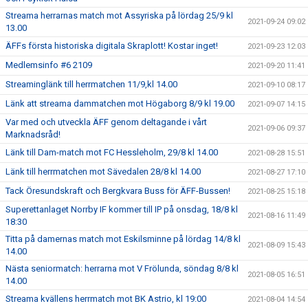
Streama herrarnas match mot Assyriska på lördag 25/9 kl
2021-09-24 09:02
13.00
ÄFFs första historiska digitala Skraplott! Kostar inget!
2021-09-23 12:03
Medlemsinfo #6 2109
2021-09-20 11:41
Streaminglänk till herrmatchen 11/9,kl 14.00
2021-09-10 08:17
Länk att streama dammatchen mot Högaborg 8/9 kl 19.00
2021-09-07 14:15
Var med och utveckla ÄFF genom deltagande i vårt
2021-09-06 09:37
Marknadsråd!
Länk till Dam-match mot FC Hessleholm, 29/8 kl 14.00
2021-08-28 15:51
Länk till herrmatchen mot Sävedalen 28/8 kl 14.00
2021-08-27 17:10
Tack Öresundskraft och Bergkvara Buss för ÄFF-Bussen!
2021-08-25 15:18
Superettanlaget Norrby IF kommer till IP på onsdag, 18/8 kl
2021-08-16 11:49
18:30
Titta på damernas match mot Eskilsminne på lördag 14/8 kl
2021-08-09 15:43
14.00
Nästa seniormatch: herrarna mot V Frölunda, söndag 8/8 kl
2021-08-05 16:51
14.00
Streama kvällens herrmatch mot BK Astrio, kl 19:00
2021-08-04 14:54