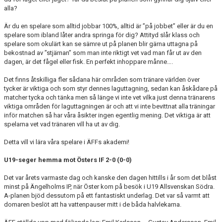
alla?
Är du en spelare som alltid jobbar 100%, alltid är ”på jobbet” eller är du en
spelare som ibland låter andra springa för dig? Attityd slår klass och
spelare som okulärt kan se sämre ut på planen blir gärna uttagna på
bekostnad av ”stjärnan” som man inte riktigt vet vad man får ut av den
dagen, är det fågel eller fisk. En perfekt inhoppare månne….
Det finns åtskilliga fler sådana här områden som tränare världen över
tycker är viktiga och som styr dennes laguttagning, sedan kan åskådare på
matcher tycka och tänka men så länge vi inte vet vilka just denna tränarens
viktiga områden för laguttagningen är och att vi inte bevittnat alla träningar
inför matchen så har våra åsikter ingen egentlig mening. Det viktiga är att
spelarna vet vad tränaren vill ha ut av dig.
Detta vill vi lära våra spelare i ÄFFs akademi!
U19-seger hemma mot Östers IF 2-0 (0-0)
Det var årets varmaste dag och kanske den dagen hittills i år som det blåst
minst på Ängelholms IP, när Öster kom på besök i U19 Allsvenskan Södra.
A-planen bjöd dessutom på ett fantastiskt underlag. Det var så varmt att
domaren beslöt att ha vattenpauser mitt i de båda halvlekarna.