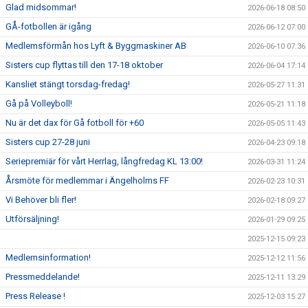
Glad midsommar!
2026-06-18 08:50
GÅ-fotbollen är igång
2026-06-12 07:00
Medlemsförmån hos Lyft & Byggmaskiner AB
2026-06-10 07:36
Sisters cup flyttas till den 17-18 oktober
2026-06-04 17:14
Kansliet stängt torsdag-fredag!
2026-05-27 11:31
Gå på Volleyboll!
2026-05-21 11:18
Nu är det dax för Gå fotboll för +60
2026-05-05 11:43
Sisters cup 27-28 juni
2026-04-23 09:18
Seriepremiär för vårt Herrlag, långfredag KL 13:00!
2026-03-31 11:24
Årsmöte för medlemmar i Ängelholms FF
2026-02-23 10:31
Vi Behöver bli fler!
2026-02-18 09:27
Utförsäljning!
2026-01-29 09:25
2025-12-15 09:23
Medlemsinformation!
2025-12-12 11:56
Pressmeddelande!
2025-12-11 13:29
Press Release !
2025-12-03 15:27