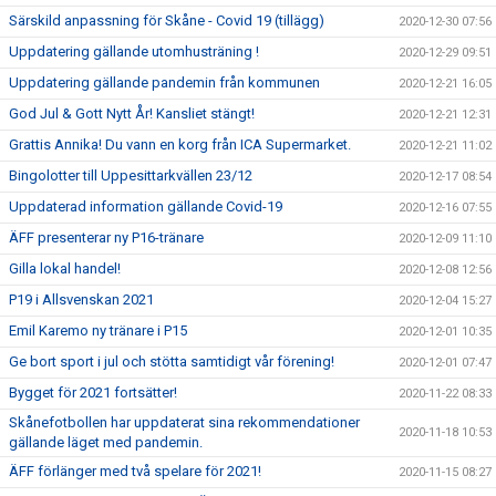
Särskild anpassning för Skåne - Covid 19 (tillägg)
2020-12-30 07:56
Uppdatering gällande utomhusträning !
2020-12-29 09:51
Uppdatering gällande pandemin från kommunen
2020-12-21 16:05
God Jul & Gott Nytt År! Kansliet stängt!
2020-12-21 12:31
Grattis Annika! Du vann en korg från ICA Supermarket.
2020-12-21 11:02
Bingolotter till Uppesittarkvällen 23/12
2020-12-17 08:54
Uppdaterad information gällande Covid-19
2020-12-16 07:55
ÄFF presenterar ny P16-tränare
2020-12-09 11:10
Gilla lokal handel!
2020-12-08 12:56
P19 i Allsvenskan 2021
2020-12-04 15:27
Emil Karemo ny tränare i P15
2020-12-01 10:35
Ge bort sport i jul och stötta samtidigt vår förening!
2020-12-01 07:47
Bygget för 2021 fortsätter!
2020-11-22 08:33
Skånefotbollen har uppdaterat sina rekommendationer
2020-11-18 10:53
gällande läget med pandemin.
ÄFF förlänger med två spelare för 2021!
2020-11-15 08:27