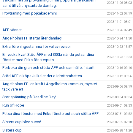
Välkommen på provträning till vår populära tjejakademi
2023-11-06 08:03
samt till vårt nystartade damlag.
Provträning med pojkakademin!
2023-11-02 07:19
2023-11-01 08:01
ÄFF-vänner
2023-10-26 07:49
Ängelholms FF startar åter damlag!
2023-10-24 11:30
Extra föreningsstämma för val av revisor
2023-10-23 13:57
En vecka kvar! Stöd ÄFF med 300kr när du putsar dina
2023-10-23 10:33
fönster med Eriks fönsterputs!
Förboka din gran och stötta ÄFF och samhället i stort!
2023-10-16 09:16
Stöd ÄFF o köpa Julkalender o Idrottsrabatten
2023-10-12 09:56
Ängelholms FF- en kraft i Ängelholms kommun, mycket
2023-09-06 09:19
tack vare er!
Stor spänning på Deadline Day!
2023-09-04 09:34
Run of Hope
2023-09-01 09:33
Putsa dina fönster med Eriks fönsterputs och stötta ÄFF!
2023-07-31 09:52
Sisters cup blev succé
2023-07-05 07:18
Sisters cup
2023-06-28 11:20