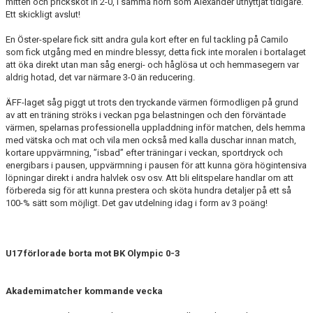
mitten och pricksköt in 2-0, i samma hörn som Alexander utnyttjat tidigare.
Ett skickligt avslut!
En Öster-spelare fick sitt andra gula kort efter en ful tackling på Camilo
som fick utgång med en mindre blessyr, detta fick inte moralen i bortalaget
att öka direkt utan man såg energi- och håglösa ut och hemmasegern var
aldrig hotad, det var närmare 3-0 än reducering.
ÄFF-laget såg piggt ut trots den tryckande värmen förmodligen på grund
av att en träning ströks i veckan pga belastningen och den förväntade
värmen, spelarnas professionella uppladdning inför matchen, dels hemma
med vätska och mat och vila men också med kalla duschar innan match,
kortare uppvärmning, ”isbad” efter träningar i veckan, sportdryck och
energibars i pausen, uppvärmning i pausen för att kunna göra högintensiva
löpningar direkt i andra halvlek osv osv. Att bli elitspelare handlar om att
förbereda sig för att kunna prestera och sköta hundra detaljer på ett så
100-% sätt som möjligt. Det gav utdelning idag i form av 3 poäng!
U17 förlorade borta mot BK Olympic 0-3
Akademimatcher kommande vecka