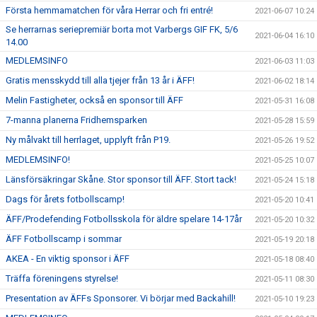
Första hemmamatchen för våra Herrar och fri entré!
2021-06-07 10:24
Se herrarnas seriepremiär borta mot Varbergs GIF FK, 5/6
2021-06-04 16:10
14.00
MEDLEMSINFO
2021-06-03 11:03
Gratis mensskydd till alla tjejer från 13 år i ÄFF!
2021-06-02 18:14
Melin Fastigheter, också en sponsor till ÄFF
2021-05-31 16:08
7-manna planerna Fridhemsparken
2021-05-28 15:59
Ny målvakt till herrlaget, upplyft från P19.
2021-05-26 19:52
MEDLEMSINFO!
2021-05-25 10:07
Länsförsäkringar Skåne. Stor sponsor till ÄFF. Stort tack!
2021-05-24 15:18
Dags för årets fotbollscamp!
2021-05-20 10:41
ÄFF/Prodefending Fotbollsskola för äldre spelare 14-17år
2021-05-20 10:32
ÄFF Fotbollscamp i sommar
2021-05-19 20:18
AKEA - En viktig sponsor i ÄFF
2021-05-18 08:40
Träffa föreningens styrelse!
2021-05-11 08:30
Presentation av ÄFFs Sponsorer. Vi börjar med Backahill!
2021-05-10 19:23