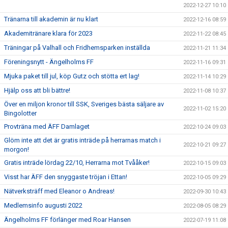
2022-12-27 10:10
Tränarna till akademin är nu klart
2022-12-16 08:59
Akademitränare klara för 2023
2022-11-22 08:45
Träningar på Valhall och Fridhemsparken inställda
2022-11-21 11:34
Föreningsnytt - Ängelholms FF
2022-11-16 09:31
Mjuka paket till jul, köp Gutz och stötta ert lag!
2022-11-14 10:29
Hjälp oss att bli bättre!
2022-11-08 10:37
Över en miljon kronor till SSK, Sveriges bästa säljare av
2022-11-02 15:20
Bingolotter
Provträna med ÄFF Damlaget
2022-10-24 09:03
Glöm inte att det är gratis inträde på herrarnas match i
2022-10-21 09:27
morgon!
Gratis inträde lördag 22/10, Herrarna mot Tvååker!
2022-10-15 09:03
Visst har ÄFF den snyggaste tröjan i Ettan!
2022-10-05 09:29
Nätverksträff med Eleanor o Andreas!
2022-09-30 10:43
Medlemsinfo augusti 2022
2022-08-05 08:29
Ängelholms FF förlänger med Roar Hansen
2022-07-19 11:08