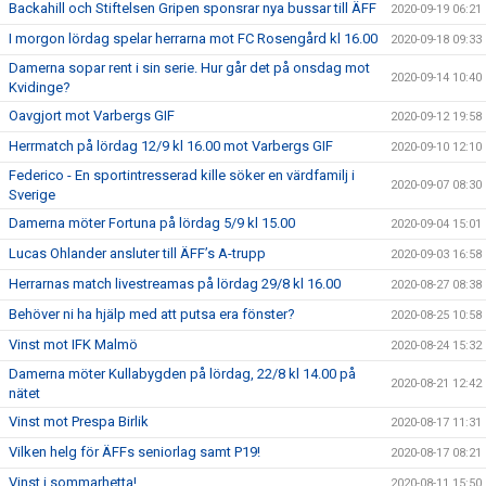
Backahill och Stiftelsen Gripen sponsrar nya bussar till ÄFF
2020-09-19 06:21
I morgon lördag spelar herrarna mot FC Rosengård kl 16.00
2020-09-18 09:33
Damerna sopar rent i sin serie. Hur går det på onsdag mot
2020-09-14 10:40
Kvidinge?
Oavgjort mot Varbergs GIF
2020-09-12 19:58
Herrmatch på lördag 12/9 kl 16.00 mot Varbergs GIF
2020-09-10 12:10
Federico - En sportintresserad kille söker en värdfamilj i
2020-09-07 08:30
Sverige
Damerna möter Fortuna på lördag 5/9 kl 15.00
2020-09-04 15:01
Lucas Ohlander ansluter till ÄFF’s A-trupp
2020-09-03 16:58
Herrarnas match livestreamas på lördag 29/8 kl 16.00
2020-08-27 08:38
Behöver ni ha hjälp med att putsa era fönster?
2020-08-25 10:58
Vinst mot IFK Malmö
2020-08-24 15:32
Damerna möter Kullabygden på lördag, 22/8 kl 14.00 på
2020-08-21 12:42
nätet
Vinst mot Prespa Birlik
2020-08-17 11:31
Vilken helg för ÄFFs seniorlag samt P19!
2020-08-17 08:21
Vinst i sommarhetta!
2020-08-11 15:50