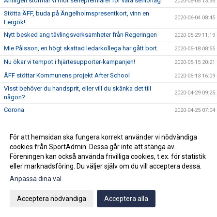
Äntligen stormar vi mot seriepremiärer för våra seniorlag
2020-06-05 13:36
Stötta ÄFF, buda på Ängelholmspresentkort, vinn en
2020-06-04 08:45
Lergök!
Nytt besked ang tävlingsverksamheter från Regeringen
2020-05-29 11:19
Mie Pålsson, en högt skattad ledarkollega har gått bort.
2020-05-18 08:55
Nu ökar vi tempot i hjärtesupporter-kampanjen!
2020-05-15 20:21
ÄFF stöttar Kommunens projekt After School
2020-05-13 16:09
Visst behöver du handsprit, eller vill du skänka det till
2020-04-29 09:25
någon?
Corona
2020-04-25 07:04
ÄFF förlänger med Roar Hansen
2020-04-22 12:23
Bli Hjärtesupporter! Stötta ÄFF
För att hemsidan ska fungera korrekt använder vi nödvändiga
2020-04-22 08:15
cookies från SportAdmin. Dessa går inte att stänga av.
Info från Supporterklubben samt dragning Måltian
2020-04-20 11:54
Föreningen kan också använda frivilliga cookies, t.ex. för statistik
Herrlagsmatch på lördag inställd
2020-04-17 08:19
eller marknadsföring. Du väljer själv om du vill acceptera dessa.
Tillfälliga, begränsade öppettider på Kansliet
Anpassa dina val
2020-04-15 08:49
Ingen publik på våra Seniorers träningsmatcher (Dam/Herr)
2020-04-14 10:19
Acceptera nödvändiga
Acceptera alla
Köp Bingolotto digitalt o stötta ÄFF
2020-04-09 12:59