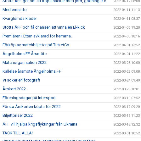
Stötta ÄFF genom att köpa säckar med jord, gödning etc
2022-04-12 08:08
Medlemsinfo
2022-04-11 11:13
Kvarglömda kläder
2022-04-11 08:37
Stötta ÄFF och få chansen att vinna en El-kick
2022-04-06 19:20
Premiären i Ettan avklarad för herrarna.
2022-04-03 18:16
Förköp av matchbiljetter på TicketCo
2022-04-01 13:52
Ängelholms FF Årsmöte
2022-04-01 11:22
Matchorganisation 2022
2022-03-28 10:00
Kallelse årsmöte Ängelholms FF
2022-03-28 09:08
Vi söker en fotograf!
2022-03-24 09:49
Årskort 2022
2022-03-23 10:01
Föreningsdagar på Intersport
2022-03-19 07:52
Första Årskorten köpta för 2022
2022-03-17 09:20
Biljettpriser 2022
2022-03-16 11:23
ÄFF vill hjälpa krigsflyktingar från Ukraina
2022-03-12 12:32
TACK TILL ALLA!
2022-03-01 10:52