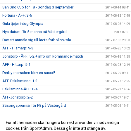
San Siro Cup för F8 - Söndag 3 september
2017-08-14 08:41
Fortuna - ÄFF: 3-6
2017-08-13 17:48
Gula tjejer intog Olympia
2017-08-06 14:09
Nya datum för 5-manna på Västergård
2017-07-21
Dax att anmäla sig till årets fotbollsskola
2017-07-03 20:53
ÄFF - Hjärnarp: 9-3
2017-06-25 13:02
Jonstorp - ÄFF: 5-2 + info om kommande match
2017-06-18 11:35
ÄFF - Hittarp: 5-1
2017-06-03 12:19
Derby-marschen blev en succé!
2017-05-29 09:11
ÄFF-Eskilsminne: 1-2
2017-05-27 12:25
Eskilsminne-ÄFF: 0-4
2017-05-21 14:56
ÄFF-Jonstorp: 2-2
2017-05-07 19:01
Säsongspremiär för F8 på Västergård
2017-05-06 19:41
Dagens match: V Karup-ÄFF 6-2 (7-3)
2017-04-29 12:59
Inställd Träning - Lördag 29/4
För att hemsidan ska fungera korrekt använder vi nödvändiga
2017-04-27 12:40
cookies från SportAdmin. Dessa går inte att stänga av.
Premiärmatch för F9: Hittarp-ÄFF 0-2
2017-04-23 11:15