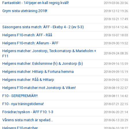
Fantastiskt - 14 tjejer en kall regnig kväll!
2019-03-06 20:56
Grym sista uteträning 2018!
2018-12-12 19:26
2018-10-21 17:49
Säsongens sista match: ÄFF - Ekeby 4 - 2 (ev 5-3)
2018-10-14 12:46
Helgens F10-match: ÄFF - Råå
2018-10-07 18:03
Helgens F10-match: Allerum - ÄFF
2018-09-30 19:52
Helgens matcher: Jonstorp, Teckomatorp & Marieholm +
2018-09-24 08:35
F11
Helgens matcher: Eskilsminne (h) & Jonstorp (b)
2018-09-16 15:59
Helgens matcher: Hittarp & Fortuna hemma
2018-09-09 15:19
Helgens matcher: Råå & Hittarp
2018-09-02 17:55
Helgens F10-matcher mot Jonstorp & Viken!
2018-08-19 22:57
F10 - SERIEPREMIÄR!!
2018-08-11 14:42
F10 - nya träningstiderna!
2018-07-21 22:15
Förädrar/syskon - ÄFF F10: 1-3
2018-06-20 21:14
Vårens sista match är spelad...
2018-06-13 20:29
Helgens F10-matcher...
2018-06-10 18:27