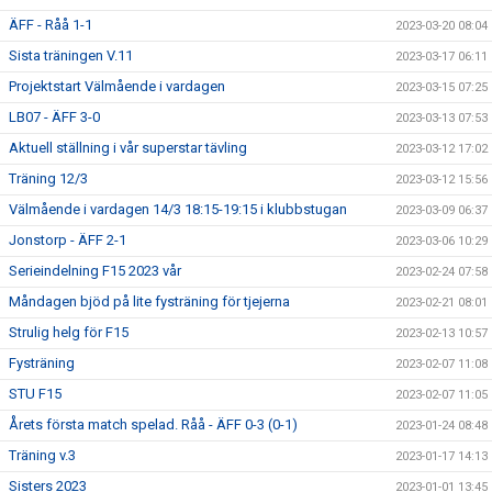
ÄFF - Råå 1-1
2023-03-20 08:04
Sista träningen V.11
2023-03-17 06:11
Projektstart Välmående i vardagen
2023-03-15 07:25
LB07 - ÄFF 3-0
2023-03-13 07:53
Aktuell ställning i vår superstar tävling
2023-03-12 17:02
Träning 12/3
2023-03-12 15:56
Välmående i vardagen 14/3 18:15-19:15 i klubbstugan
2023-03-09 06:37
Jonstorp - ÄFF 2-1
2023-03-06 10:29
Serieindelning F15 2023 vår
2023-02-24 07:58
Måndagen bjöd på lite fysträning för tjejerna
2023-02-21 08:01
Strulig helg för F15
2023-02-13 10:57
Fysträning
2023-02-07 11:08
STU F15
2023-02-07 11:05
Årets första match spelad. Råå - ÄFF 0-3 (0-1)
2023-01-24 08:48
Träning v.3
2023-01-17 14:13
Sisters 2023
2023-01-01 13:45