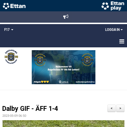
F17
LOGGA IN
HEM
NYHETER
TRUPPEN
KALENDER
BILDGALLERI
Dalby GIF - ÄFF 1-4
<
>
DOKUMENT
2023-05-09 06:50
MATCHER