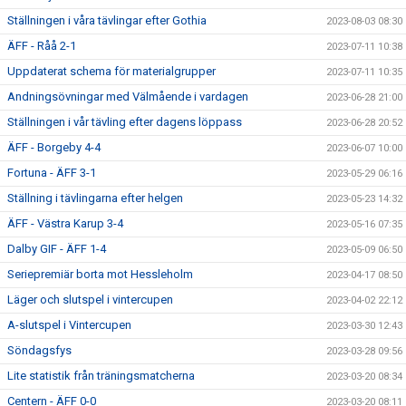
Ställningen i våra tävlingar efter Gothia
2023-08-03 08:30
ÄFF - Råå 2-1
2023-07-11 10:38
Uppdaterat schema för materialgrupper
2023-07-11 10:35
Andningsövningar med Välmående i vardagen
2023-06-28 21:00
Ställningen i vår tävling efter dagens löppass
2023-06-28 20:52
ÄFF - Borgeby 4-4
2023-06-07 10:00
Fortuna - ÄFF 3-1
2023-05-29 06:16
Ställning i tävlingarna efter helgen
2023-05-23 14:32
ÄFF - Västra Karup 3-4
2023-05-16 07:35
Dalby GIF - ÄFF 1-4
2023-05-09 06:50
Seriepremiär borta mot Hessleholm
2023-04-17 08:50
Läger och slutspel i vintercupen
2023-04-02 22:12
A-slutspel i Vintercupen
2023-03-30 12:43
Söndagsfys
2023-03-28 09:56
Lite statistik från träningsmatcherna
2023-03-20 08:34
Centern - ÄFF 0-0
2023-03-20 08:11