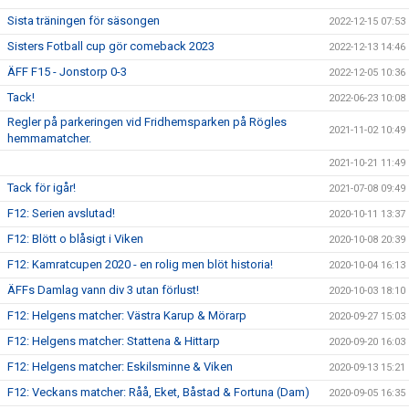
Sista träningen för säsongen
2022-12-15 07:53
Sisters Fotball cup gör comeback 2023
2022-12-13 14:46
ÄFF F15 - Jonstorp 0-3
2022-12-05 10:36
Tack!
2022-06-23 10:08
Regler på parkeringen vid Fridhemsparken på Rögles
2021-11-02 10:49
hemmamatcher.
2021-10-21 11:49
Tack för igår!
2021-07-08 09:49
F12: Serien avslutad!
2020-10-11 13:37
F12: Blött o blåsigt i Viken
2020-10-08 20:39
F12: Kamratcupen 2020 - en rolig men blöt historia!
2020-10-04 16:13
ÄFFs Damlag vann div 3 utan förlust!
2020-10-03 18:10
F12: Helgens matcher: Västra Karup & Mörarp
2020-09-27 15:03
F12: Helgens matcher: Stattena & Hittarp
2020-09-20 16:03
F12: Helgens matcher: Eskilsminne & Viken
2020-09-13 15:21
F12: Veckans matcher: Råå, Eket, Båstad & Fortuna (Dam)
2020-09-05 16:35