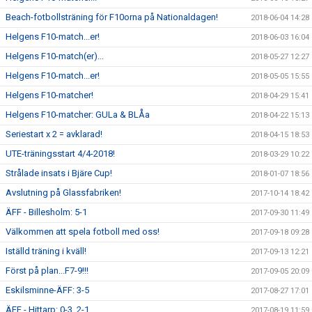
Beach-fotbollsträning för F10orna på Nationaldagen!
2018-06-04 14:28
Helgens F10-match...er!
2018-06-03 16:04
Helgens F10-match(er)...
2018-05-27 12:27
Helgens F10-match...er!
2018-05-05 15:55
Helgens F10-matcher!
2018-04-29 15:41
Helgens F10-matcher: GULa & BLÅa
2018-04-22 15:13
Seriestart x 2 = avklarad!
2018-04-15 18:53
UTE-träningsstart 4/4-2018!
2018-03-29 10:22
Strålade insats i Bjäre Cup!
2018-01-07 18:56
Avslutning på Glassfabriken!
2017-10-14 18:42
ÄFF - Billesholm: 5-1
2017-09-30 11:49
Välkommen att spela fotboll med oss!
2017-09-18 09:28
Iställd träning i kväll!
2017-09-13 12:21
Först på plan...F7-9!!!
2017-09-05 20:09
Eskilsminne-ÄFF: 3-5
2017-08-27 17:01
ÄFF - Hittarp: 0-3, 2-1
2017-08-19 11:59