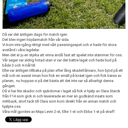
Då var det äntligen dags för match igen.
Det blev ingen höjdarmatch från vår sida.
Vi kom inte igång riktigt med vårt passningsspel och vi hade för stora
avstånd i våra lagdelar.
Men det är ju en styrka att vinna ändå fast att spelet inte stämmer för oss.
Vår seger var aldrig hotad utan vi var det bättre laget och hade bud på
både 3 och 4 mål till.
Ellie var äntligen tillbaka på plan efter lång skadefrånvaro, hon bjöd på ett
mål och en assist innan hon fick en smäll på knäet igen och fick bäras av
planen, nu hoppas vi på det bästa att det inte var så allvarligt denna
gången.
Då vi har lite skador och sjukdomar i laget så fick vi hjälp av Clara Starck
från F14 som gick in och levererade en mer än godkänd insats som
mittback, stort tack till Clara som kom direkt från en annan match och
hjälpte oss.
Våra mål gjordes av Maja Levin 2-st, Ellie 1-st och Ebba 1-st på straff.