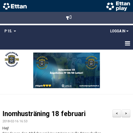
P 15.
LOGGA IN
HEM
TRUPPEN
KALENDER
MATCHER
KONTAKT
Inomhusträning 18 februari
<
>
MEDLEMSANMÄLAN
2018-02-16 16:53
Hej!