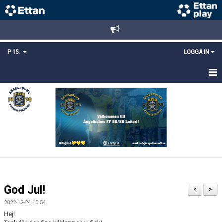
P 15.
LOGGA IN
HEM
TRUPPEN
KALENDER
MATCHER
KONTAKT
God Jul!
<
>
MEDLEMSANMÄLAN
2022-12-24 10:54
Hej!