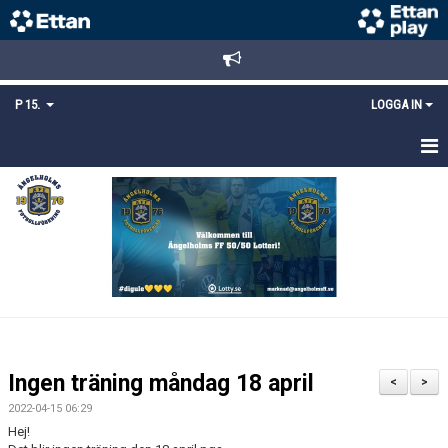
P 15.
LOGGA IN
HEM
TRUPPEN
KALENDER
MATCHER
KONTAKT
Ingen träning måndag 18 april
<
>
MEDLEMSANMÄLAN
2022-04-15 06:29
Hej!