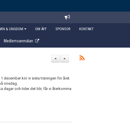
ARN & UNGDOM
OM ÄFF
SPONSOR
KONTAKT
Medlemsanmälan
<
>
1 december kör vi sista träningen för året.
 på onsdag.
ka dagar och tider det blir, får vi återkomma