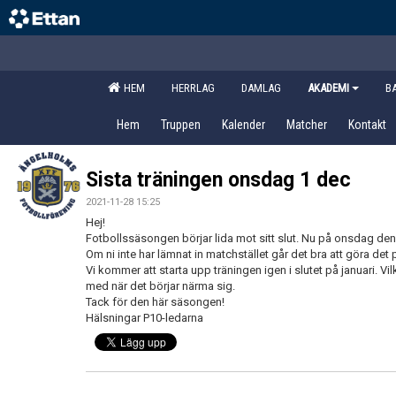
HEM
HERRLAG
DAMLAG
AKADEMI
B
Hem
Truppen
Kalender
Matcher
Kontakt
Sista träningen onsdag 1 dec
2021-11-28 15:25
Hej!
Fotbollssäsongen börjar lida mot sitt slut. Nu på onsdag den 
Om ni inte har lämnat in matchstället går det bra att göra det
Vi kommer att starta upp träningen igen i slutet på januari. Vil
med när det börjar närma sig.
Tack för den här säsongen!
Hälsningar P10-ledarna