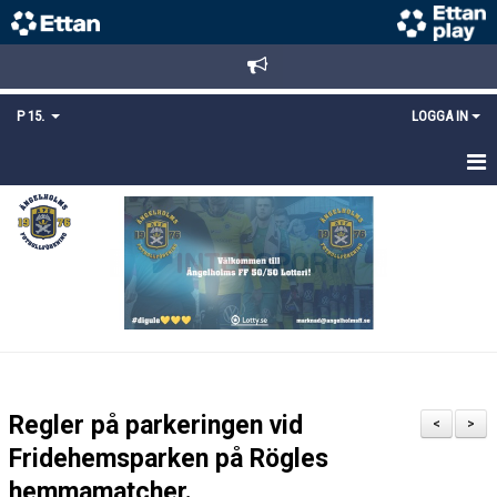
P 15.
LOGGA IN
HEM
TRUPPEN
KALENDER
MATCHER
KONTAKT
Regler på parkeringen vid
<
>
MEDLEMSANMÄLAN
Fridehemsparken på Rögles
hemmamatcher.