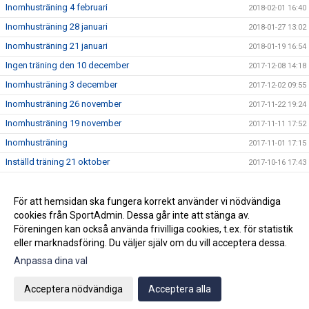
Inomhusträning 4 februari
2018-02-01 16:40
Inomhusträning 28 januari
2018-01-27 13:02
Inomhusträning 21 januari
2018-01-19 16:54
Ingen träning den 10 december
2017-12-08 14:18
Inomhusträning 3 december
2017-12-02 09:55
Inomhusträning 26 november
2017-11-22 19:24
Inomhusträning 19 november
2017-11-11 17:52
Inomhusträning
2017-11-01 17:15
Inställd träning 21 oktober
2017-10-16 17:43
Träning oktober
2017-09-29 16:27
Ingen träning påskafton för P/F11
För att hemsidan ska fungera korrekt använder vi nödvändiga
2017-04-14 14:22
cookies från SportAdmin. Dessa går inte att stänga av.
Sommaruppehåll
2016-06-28 10:30
Föreningen kan också använda frivilliga cookies, t.ex. för statistik
eller marknadsföring. Du väljer själv om du vill acceptera dessa.
Anpassa dina val
Cookie-inställningar
Gå till Webbversion
Acceptera nödvändiga
Acceptera alla