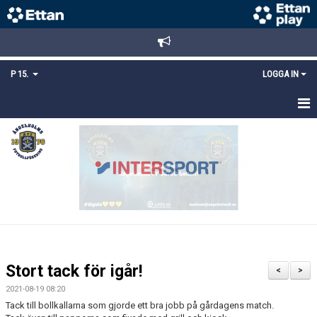
P 15.
LOGGA IN
HEM
TRUPPEN
KALENDER
MATCHER
KONTAKT
Stort tack för igår!
<
>
MEDLEMSANMÄLAN
2021-08-19 08:20
Tack till bollkallarna som gjorde ett bra jobb på gårdagens match.