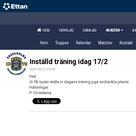
HEM
HERRLAG
DAMLAG
AKADEMI
B
Hem
Truppen
Kalender
Matcher
Kontakt
Inställd träning idag 17/2
2021-02-17 13:59
Hej!
Vi får tyvärr ställa in dagens träning pga snötäckta planer.
Hälsningar
P-10-ledarna