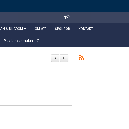
ARN & UNGDOM
OM ÄFF
SPONSOR
KONTAKT
Medlemsanmälan
<
>