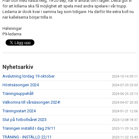
Från och med nästa helg, 19-20 sep, har vi ändrat om i lagen. Detta gör vi
för att killarna ska få möjlighet att spela med andra spelare i vår trupp.
Ledarna är dock kvar i samma lag som tidigare. Ha därför lite extra koll nu
när kallelserna börjar trilla in.
Hälsningar
P9-ledarna
Nyhetsarkiv
Avslutning lördag 19 oktober
2024-10-14 09:11
Höstsäsongen 2024
2024-07-29 23:03
Träningsuppehåll
2024-06-25 23:13
Välkomna till vårsäsongen 2024!
2024-04-07 20:33
Träningsstart 2024
2024-01-21 12:06
Slut på fotbollsåret 2023
2023-12-08 18:37
Träningen inställd i dag 29/11
2023-11-29 16:23
TRÄNING - INSTÄLLD 22/11
2023-11-22 15:43