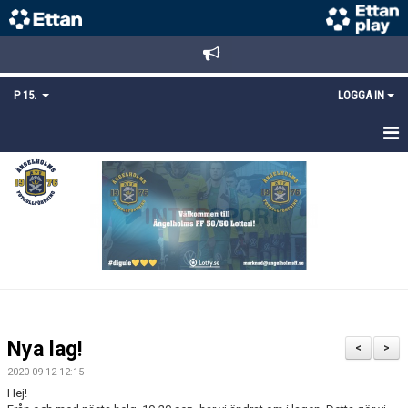
P 15.
LOGGA IN
HEM
TRUPPEN
KALENDER
MATCHER
KONTAKT
Nya lag!
<
>
MEDLEMSANMÄLAN
2020-09-12 12:15
Hej!