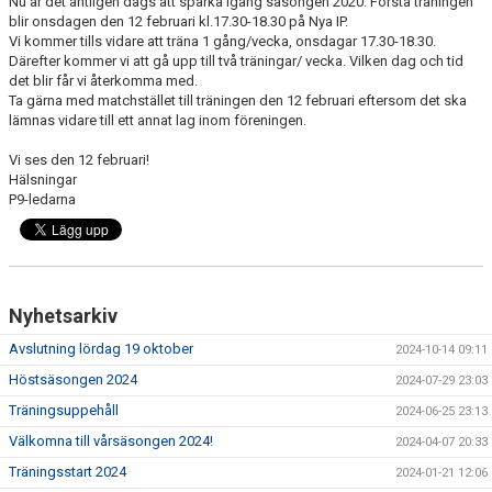
Nu är det äntligen dags att sparka igång säsongen 2020. Första träningen
blir onsdagen den 12 februari kl.17.30-18.30 på Nya IP.
Vi kommer tills vidare att träna 1 gång/vecka, onsdagar 17.30-18.30.
Därefter kommer vi att gå upp till två träningar/ vecka. Vilken dag och tid
det blir får vi återkomma med.
Ta gärna med matchstället till träningen den 12 februari eftersom det ska
lämnas vidare till ett annat lag inom föreningen.
Vi ses den 12 februari!
Hälsningar
P9-ledarna
Nyhetsarkiv
Avslutning lördag 19 oktober
2024-10-14 09:11
Höstsäsongen 2024
2024-07-29 23:03
Träningsuppehåll
2024-06-25 23:13
Välkomna till vårsäsongen 2024!
2024-04-07 20:33
Träningsstart 2024
2024-01-21 12:06