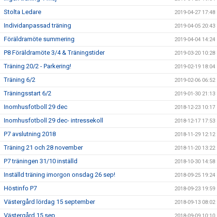
Stolta Ledare
2019-04-27 17:48
Individanpassad träning
2019-04-05 20:43
Föräldramöte summering
2019-04-04 14:24
P8 Föräldramöte 3/4 & Träningstider
2019-03-20 10:28
Träning 20/2 - Parkering!
2019-02-19 18:04
Träning 6/2
2019-02-06 06:52
Träningsstart 6/2
2019-01-30 21:13
Inomhusfotboll 29 dec
2018-12-23 10:17
Inomhusfotboll 29 dec- intressekoll
2018-12-17 17:53
P7 avslutning 2018
2018-11-29 12:12
Träning 21 och 28 november
2018-11-20 13:22
P7 träningen 31/10 inställd
2018-10-30 14:58
Inställd träning imorgon onsdag 26 sep!
2018-09-25 19:24
Höstinfo P7
2018-09-23 19:59
Västergård lördag 15 september
2018-09-13 08:02
Västergård 15 sep
2018-09-09 10:10