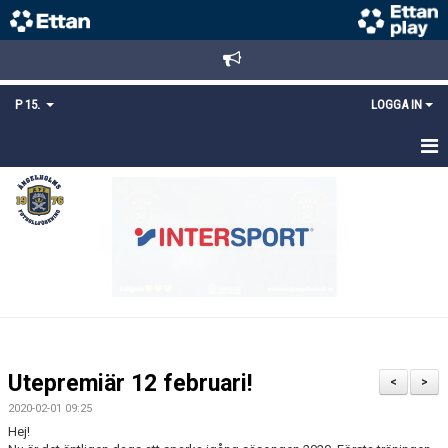
P 15.
LOGGA IN
HEM
TRUPPEN
KALENDER
MATCHER
KONTAKT
Utepremiär 12 februari!
<
>
MEDLEMSANMÄLAN
2020-02-01 09:25
Hej!