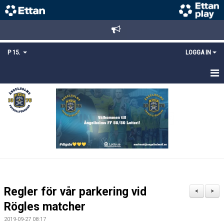
P 15.
LOGGA IN
HEM
TRUPPEN
KALENDER
MATCHER
KONTAKT
Regler för vår parkering vid
<
>
MEDLEMSANMÄLAN
Rögles matcher
2019-09-27 08:17