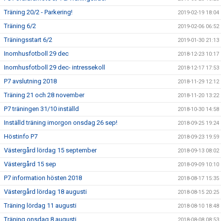
Träning 20/2 - Parkering!
2019-02-19 18:04
Träning 6/2
2019-02-06 06:52
Träningsstart 6/2
2019-01-30 21:13
Inomhusfotboll 29 dec
2018-12-23 10:17
Inomhusfotboll 29 dec- intressekoll
2018-12-17 17:53
P7 avslutning 2018
2018-11-29 12:12
Träning 21 och 28 november
2018-11-20 13:22
P7 träningen 31/10 inställd
2018-10-30 14:58
Inställd träning imorgon onsdag 26 sep!
2018-09-25 19:24
Höstinfo P7
2018-09-23 19:59
Västergård lördag 15 september
2018-09-13 08:02
Västergård 15 sep
2018-09-09 10:10
P7 information hösten 2018
2018-08-17 15:35
Västergård lördag 18 augusti
2018-08-15 20:25
Träning lördag 11 augusti
2018-08-10 18:48
Träning onsdag 8 augusti
2018-08-08 08:53