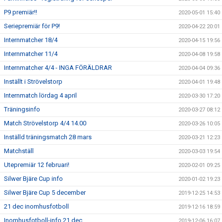
P9 premiär!!
2020-05-01 15:40
Seriepremiär för P9!
2020-04-22 20:01
Internmatcher 18/4
2020-04-15 19:56
Internmatcher 11/4
2020-04-08 19:58
Internmatcher 4/4 - INGA FÖRÄLDRAR
2020-04-04 09:36
Inställt i Strövelstorp
2020-04-01 19:48
Internmatch lördag 4 april
2020-03-30 17:20
Träningsinfo
2020-03-27 08:12
Match Strövelstorp 4/4 14.00
2020-03-26 10:05
Inställd träningsmatch 28 mars
2020-03-21 12:23
Matchställ
2020-03-03 19:54
Utepremiär 12 februari!
2020-02-01 09:25
Silwer Bjäre Cup info
2020-01-02 19:23
Silwer Bjäre Cup 5 december
2019-12-25 14:53
21 dec inomhusfotboll
2019-12-16 18:59
Inomhusfotboll-info 21 dec
2019-12-06 16:07