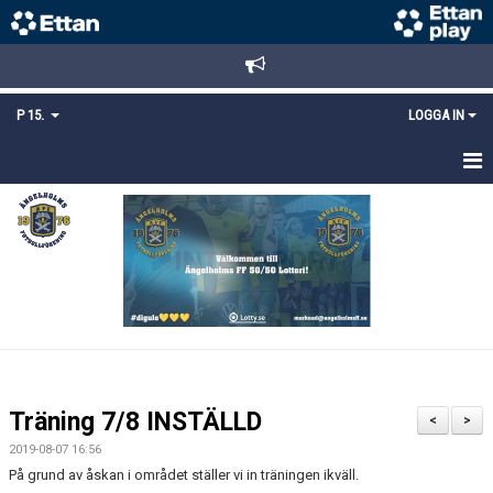
P 15.
LOGGA IN
HEM
TRUPPEN
KALENDER
MATCHER
KONTAKT
Träning 7/8 INSTÄLLD
<
>
MEDLEMSANMÄLAN
2019-08-07 16:56
På grund av åskan i området ställer vi in träningen ikväll.