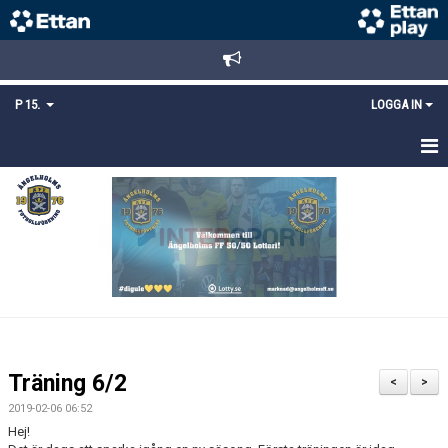
P 15.
LOGGA IN
HEM
TRUPPEN
KALENDER
MATCHER
KONTAKT
Träning 6/2
<
>
MEDLEMSANMÄLAN
2019-02-06 06:52
Hej!