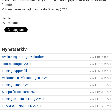
Träningen imorgon Onsdag (31/10) är inställd pga höstlov och Halloween
firande!
Vi tränar som vanligt igen nästa Onsdag (7/11)
Ho Ho
P7 Tränarna
Nyhetsarkiv
Avslutning lördag 19 oktober
2024-10-14 09:11
Höstsäsongen 2024
2024-07-29 23:03
Träningsuppehåll
2024-06-25 23:13
Välkomna till vårsäsongen 2024!
2024-04-07 20:33
Träningsstart 2024
2024-01-21 12:06
Slut på fotbollsåret 2023
2023-12-08 18:37
Träningen inställd i dag 29/11
2023-11-29 16:23
TRÄNING - INSTÄLLD 22/11
2023-11-22 15:43