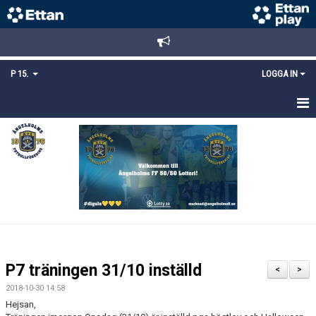
P 15.
LOGGA IN
HEM
TRUPPEN
KALENDER
MATCHER
KONTAKT
P7 träningen 31/10 inställd
<
>
MEDLEMSANMÄLAN
2018-10-30 14:58
Hejsan,