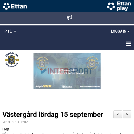
P 15.
LOGGA IN
HEM
TRUPPEN
KALENDER
MATCHER
KONTAKT
Västergård lördag 15 september
<
>
MEDLEMSANMÄLAN
2018-09-13 08:02
Hej!