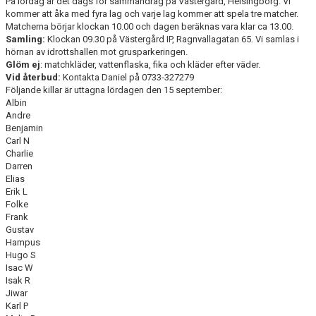
På lördag är det dags för sammandrag på Västergård, Helsingborg. Vi
kommer att åka med fyra lag och varje lag kommer att spela tre matcher.
Matcherna börjar klockan 10.00 och dagen beräknas vara klar ca 13.00.
Samling:
Klockan 09.30 på Västergård IP, Ragnvallagatan 65. Vi samlas i
hörnan av idrottshallen mot grusparkeringen.
Glöm ej
: matchkläder, vattenflaska, fika och kläder efter väder.
Vid återbud:
Kontakta Daniel på 0733-327279
Följande killar är uttagna lördagen den 15 september:
Albin
Andre
Benjamin
Carl N
Charlie
Darren
Elias
Erik L
Folke
Frank
Gustav
Hampus
Hugo S
Isac W
Isak R
Jiwar
Karl P