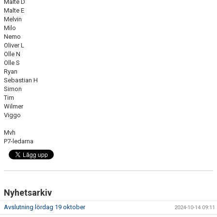
Malte D
Malte E
Melvin
Milo
Nemo
Oliver L
Olle N
Olle S
Ryan
Sebastian H
Simon
Tim
Wilmer
Viggo
Mvh
P7-ledarna
Nyhetsarkiv
Avslutning lördag 19 oktober
2024-10-14 09:11