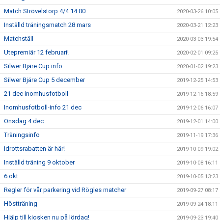
Match Strövelstorp 4/4 14.00
2020-03-26 10:05
Inställd träningsmatch 28 mars
2020-03-21 12:23
Matchställ
2020-03-03 19:54
Utepremiär 12 februari!
2020-02-01 09:25
Silwer Bjäre Cup info
2020-01-02 19:23
Silwer Bjäre Cup 5 december
2019-12-25 14:53
21 dec inomhusfotboll
2019-12-16 18:59
Inomhusfotboll-info 21 dec
2019-12-06 16:07
Onsdag 4 dec
2019-12-01 14:00
Träningsinfo
2019-11-19 17:36
Idrottsrabatten är här!
2019-10-09 19:02
Inställd träning 9 oktober
2019-10-08 16:11
6 okt
2019-10-05 13:23
Regler för vår parkering vid Rögles matcher
2019-09-27 08:17
Höstträning
2019-09-24 18:11
Hjälp till kiosken nu på lördag!
2019-09-23 19:40