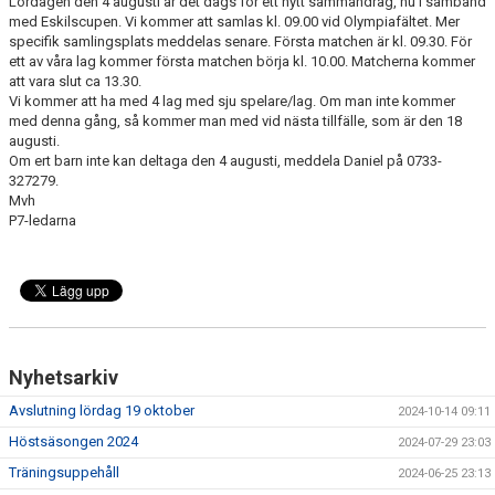
Lördagen den 4 augusti är det dags för ett nytt sammandrag, nu i samband
med Eskilscupen. Vi kommer att samlas kl. 09.00 vid Olympiafältet. Mer
specifik samlingsplats meddelas senare. Första matchen är kl. 09.30. För
ett av våra lag kommer första matchen börja kl. 10.00. Matcherna kommer
att vara slut ca 13.30.
Vi kommer att ha med 4 lag med sju spelare/lag. Om man inte kommer
med denna gång, så kommer man med vid nästa tillfälle, som är den 18
augusti.
Om ert barn inte kan deltaga den 4 augusti, meddela Daniel på 0733-
327279.
Mvh
P7-ledarna
Nyhetsarkiv
Avslutning lördag 19 oktober
2024-10-14 09:11
Höstsäsongen 2024
2024-07-29 23:03
Träningsuppehåll
2024-06-25 23:13