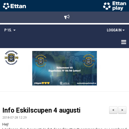
P 15.
LOGGA IN
HEM
TRUPPEN
KALENDER
MATCHER
KONTAKT
Info Eskilscupen 4 augusti
<
>
MEDLEMSANMÄLAN
2018-07-28 12:29
Hej!