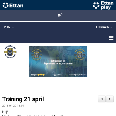
P 15.
LOGGA IN
HEM
TRUPPEN
KALENDER
MATCHER
KONTAKT
Träning 21 april
<
>
MEDLEMSANMÄLAN
2018-04-20 13:19
Hej!