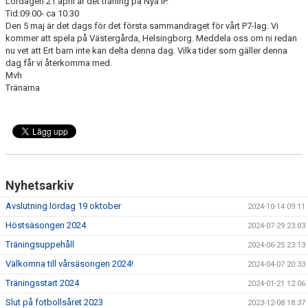
Lördagen 21 april är det träning på Nya IP.
Tid:09.00- ca 10.30
Den 5 maj är det dags för det första sammandraget för vårt P7-lag. Vi
kommer att spela på Västergårda, Helsingborg. Meddela oss om ni redan
nu vet att Ert barn inte kan delta denna dag. Vilka tider som gäller denna
dag får vi återkomma med.
Mvh
Tränarna
Nyhetsarkiv
Avslutning lördag 19 oktober
2024-10-14 09:11
Höstsäsongen 2024
2024-07-29 23:03
Träningsuppehåll
2024-06-25 23:13
Välkomna till vårsäsongen 2024!
2024-04-07 20:33
Träningsstart 2024
2024-01-21 12:06
Slut på fotbollsåret 2023
2023-12-08 18:37