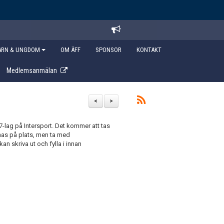
ARN & UNGDOM
OM ÄFF
SPONSOR
KONTAKT
Medlemsanmälan
<
>
7-lag på Intersport. Det kommer att tas
nnas på plats, men ta med
n skriva ut och fylla i innan