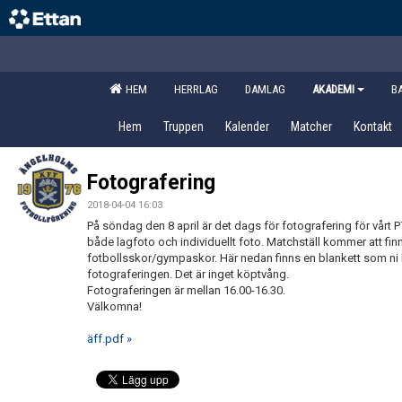
HEM
HERRLAG
DAMLAG
AKADEMI
B
Hem
Truppen
Kalender
Matcher
Kontakt
Fotografering
2018-04-04 16:03
På söndag den 8 april är det dags för fotografering för vårt P
både lagfoto och individuellt foto. Matchställ kommer att fi
fotbollsskor/gympaskor. Här nedan finns en blankett som ni ka
fotograferingen. Det är inget köptvång.
Fotograferingen är mellan 16.00-16.30.
Välkomna!
äff.pdf »