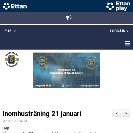
P 15.
LOGGA IN
HEM
TRUPPEN
KALENDER
MATCHER
KONTAKT
Inomhusträning 21 januari
<
>
MEDLEMSANMÄLAN
2018-01-19 16:54
Hej!