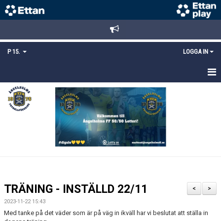
P 15.
LOGGA IN
HEM
TRUPPEN
KALENDER
MATCHER
KONTAKT
TRÄNING - INSTÄLLD 22/11
<
>
MEDLEMSANMÄLAN
2023-11-22 15:43
Med tanke på det väder som är på väg in ikväll har vi beslutat att ställa in