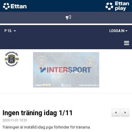
P 15.
LOGGA IN
HEM
TRUPPEN
KALENDER
MATCHER
KONTAKT
Ingen träning idag 1/11
<
>
MEDLEMSANMÄLAN
2023-11-01 13:51
Träningen är inställd idag pga förhinder för tränarna.