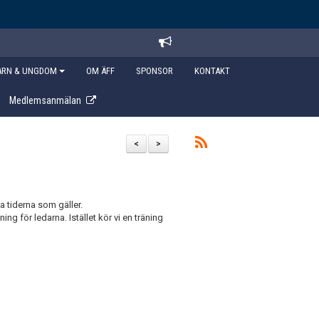
ARN & UNGDOM
OM ÄFF
SPONSOR
KONTAKT
Medlemsanmälan
<
>
a tiderna som gäller.
ing för ledarna. Istället kör vi en träning