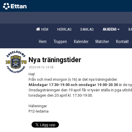
HEM
HERRLAG
DAMLAG
AKADEMI
B
Hem
Truppen
Kalender
Matcher
Kontakt
Nya träningstider
2023-04-16 14:58
Hej!
Från och med imorgon (v.16) är det nya träningstider.
Måndagar 17.30-19.00 och onsdagar 19.00-20.30
är de ny
Onsdagsträningen den 19 april får vi tyvärr ställa in pga utbildn
torsdagen den 20 april kl. 17.30-19.00.
Hälsningar
P12-ledarna