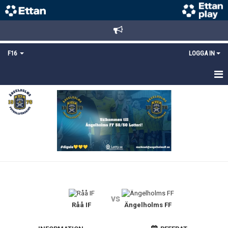
F16
LOGGA IN
HEM
NYHETER
TRUPPEN
KALENDER
MATCHER
vs
DOKUMENT
Råå IF
Ängelholms FF
BILDGALLERI