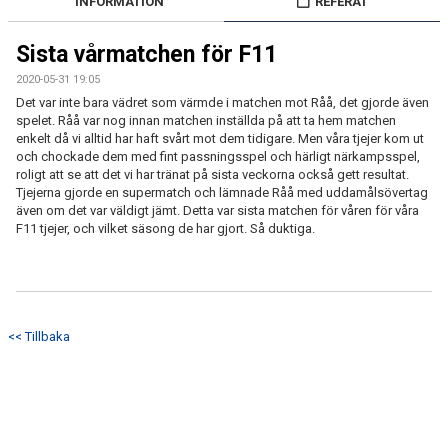
INFORMATION
REFERAT
KONTAKT
Sista vårmatchen för F11
2020-05-31 19:05
PLANSKISS FRIDHEMSPARKEN
Det var inte bara vädret som värmde i matchen mot Råå, det gjorde även
spelet. Råå var nog innan matchen inställda på att ta hem matchen
enkelt då vi alltid har haft svårt mot dem tidigare. Men våra tjejer kom ut
och chockade dem med fint passningsspel och härligt närkampsspel,
roligt att se att det vi har tränat på sista veckorna också gett resultat.
Tjejerna gjorde en supermatch och lämnade Råå med uddamålsövertag
även om det var väldigt jämt. Detta var sista matchen för våren för våra
F11 tjejer, och vilket säsong de har gjort. Så duktiga.
<< Tillbaka