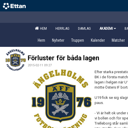
HEM
HERRLAG
DAMLAG
AKADEMI
B
Hem
Nyheter
Truppen
Kalender
Matcher
Förluster för båda lagen
2015-02-11 09:27
Efter starka presta
BK i de första match
lagen i helgen när 
mötte Östers IF bort
U19 fick se sig slag
paus.
- Vi är helt ok unde
vi bollen och för sp
Trelleborg står saml