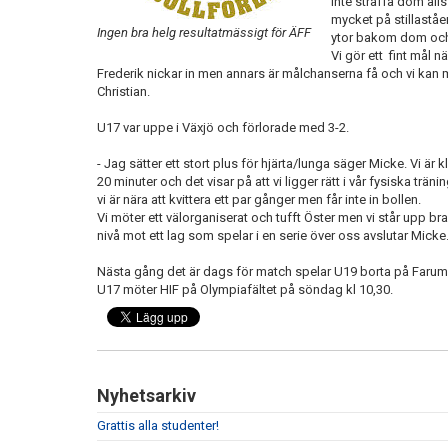
inte straffa dom alls
mycket på stillaståen
Ingen bra helg resultatmässigt för ÄFF
ytor bakom dom och 
Vi gör ett fint mål n
Frederik nickar in men annars är målchanserna få och vi kan 
Christian.
U17 var uppe i Växjö och förlorade med 3-2.
- Jag sätter ett stort plus för hjärta/lunga säger Micke. Vi är
20 minuter och det visar på att vi ligger rätt i vår fysiska trän
vi är nära att kvittera ett par gånger men får inte in bollen.
Vi möter ett välorganiserat och tufft Öster men vi står upp bra o
nivå mot ett lag som spelar i en serie över oss avslutar Micke
Nästa gång det är dags för match spelar U19 borta på Farum
U17 möter HIF på Olympiafältet på söndag kl 10,30.
Nyhetsarkiv
Grattis alla studenter!