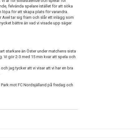
. Vi är för stillastående och spelar för
de, felvända spelare istället för att söka
löpa för att skapa plats för varandra.
är Axel tar sig fram och slår ett inlägg som
mycket bättre än vad vi visade upp säger
 klart starkare än Öster under matchens sista
ing. Vi gör 2-3 med 15 min kvar att spela och
ch jag tycker att vi visar att vi har en bra
.
 Park mot FC Nordsjälland på fredag och