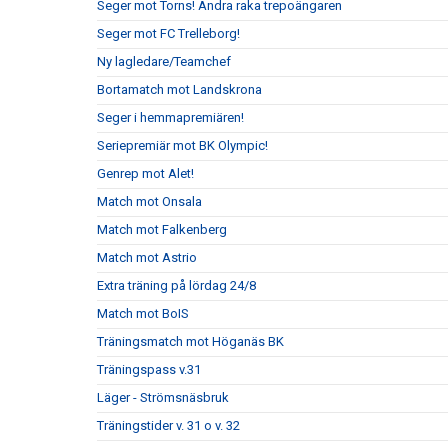
Seger mot Torns! Andra raka trepoängaren
Seger mot FC Trelleborg!
Ny lagledare/Teamchef
Bortamatch mot Landskrona
Seger i hemmapremiären!
Seriepremiär mot BK Olympic!
Genrep mot Alet!
Match mot Onsala
Match mot Falkenberg
Match mot Astrio
Extra träning på lördag 24/8
Match mot BoIS
Träningsmatch mot Höganäs BK
Träningspass v.31
Läger - Strömsnäsbruk
Träningstider v. 31 o v. 32