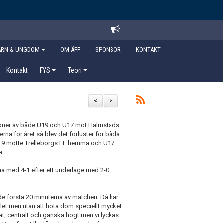
ARN & UNGDOM
OM ÄFF
SPONSOR
KONTAKT
Kontakt
FYS
Teori
<
>
tioner av både U19 och U17 mot Halmstads
erna för året så blev det förluster för båda
U19 mötte Trelleborgs FF hemma och U17
a.
na med 4-1 efter ett underläge med 2-0 i
r de första 20 minuterna av matchen. Då har
elet men utan att hota dom speciellt mycket.
at, centralt och ganska högt men vi lyckas