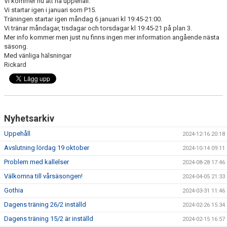
Vi kommer nu att ha uppehåll.
Vi startar igen i januari som P15.
Träningen startar igen måndag 6 januari kl 19:45-21:00.
Vi tränar måndagar, tisdagar och torsdagar kl 19:45-21 på plan 3.
Mer info kommer men just nu finns ingen mer information angående nästa
säsong.
Med vänliga hälsningar
Rickard
Nyhetsarkiv
Uppehåll
2024-12-16 20:18
Avslutning lördag 19 oktober
2024-10-14 09:11
Problem med kallelser
2024-08-28 17:46
Välkomna till vårsäsongen!
2024-04-05 21:33
Gothia
2024-03-31 11:46
Dagens träning 26/2 inställd
2024-02-26 15:34
Dagens träning 15/2 är inställd
2024-02-15 16:57