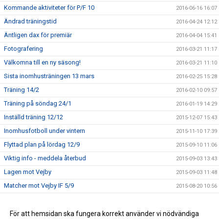
Kommande aktiviteter för P/F 10
2016-06-16 16:07
Ändrad träningstid
2016-04-24 12:12
Äntligen dax för premiär
2016-04-04 15:41
Fotografering
2016-03-21 11:17
Välkomna till en ny säsong!
2016-03-21 11:10
Sista inomhusträningen 13 mars
2016-02-25 15:28
Träning 14/2
2016-02-10 09:57
Träning på söndag 24/1
2016-01-19 14:29
Inställd träning 12/12
2015-12-07 15:43
Inomhusfotboll under vintern
2015-11-10 17:39
Flyttad plan på lördag 12/9
2015-09-10 11:06
Viktig info - meddela återbud
2015-09-03 13:43
Lagen mot Vejby
2015-09-03 11:48
Matcher mot Vejby IF 5/9
2015-08-20 10:56
Höstsäsongen startar 1 augusti
2015-07-06 17:07
Vårsäsongens sista träning
För att hemsidan ska fungera korrekt använder vi nödvändiga
2015-06-09 10:51