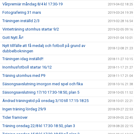
Vårpremiär måndag 8/4 kl 17:30-19
2019-04-02 18:25
Fotografering 31 mars
2019-03-24 19:39
Träningen inställd 2/3
2019-02-28 16:54
Vinterträning utomhus startar 9/2
2019-02-05 09:16
Gott Nytt År!
2019-01-04 10:01
Nytt tillfälle att få medalj och fotboll på grund av
2018-12-08 21:23
dubbelbokningen
Träningen idag inställd!!
2018-11-27 10:15
Inomhusfotboll startar 16/12
2018-11-17 21:27
Träning utomhus med P9
2018-11-17 21:04
Säsongsavslutning imorgon med spel och fika
2018-10-16 21:38
Säsongsavslutning 17/10 17:30-18:50, plan 5
2018-10-05 11:52
Ändrad träningstid på onsdag 3/10 till 17:15-18:25
2018-10-01 22:21
Ingen träning lördag 29/9
2018-09-27 22:53
Tider framöver
2018-09-05 22:45
Träning onsdag 22/8 kl 17:30-18:50, plan 3
2018-08-20 22:15