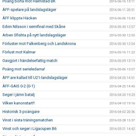
Poäng borta mot Halmstad BK
2016-06-16 13:11
ÄFF-spelare på landslagsläger
2016-06-11 20:51
ÄFF klippte Häcken
2016-06-06 15:43
Edvin Nilsson i semifinal med Skåne
2016-05-30 12:57
Arben Sfishta på nytt landslagsläger
2016-05-30 12:55
Förluster mot Falkenberg och Landskrona
2016-05-30 12:54
Förlust mot Kalmar
2016-05-16 11:22
Oavgjort i händelsefattig match
2016-05-09 13:19
Poäng mot serieledarna!
2016-05-06 13:07
ÄFF:are kallad till U21-landslagsläger
2016-04-25 14:51
ÄFF-GAIS 0-2 (0-1)
2016-04-25 14:45
Seger i jämn batalj
2016-04-20 19:23
Vilken kanonstart!!
2016-04-10 19:16
Historisk 3-poängare
2016-04-02 20:36
Vinst i sista träningsmatchen
2016-03-28 15:37
Vinst och seger i Ligacupen B6
2016-03-21 14:42