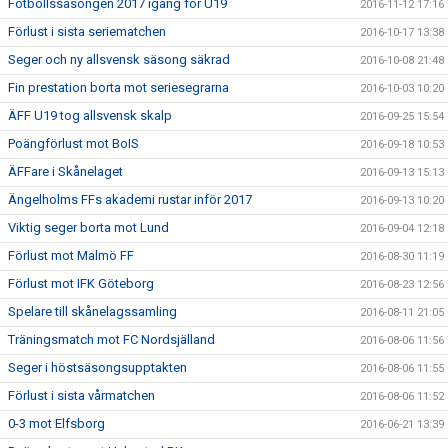
Fotbollssäsongen 2017 igång för U19
2016-11-12 17:16
Förlust i sista seriematchen
2016-10-17 13:38
Seger och ny allsvensk säsong säkrad
2016-10-08 21:48
Fin prestation borta mot seriesegrarna
2016-10-03 10:20
ÄFF U19 tog allsvensk skalp
2016-09-25 15:54
Poängförlust mot BoIS
2016-09-18 10:53
ÄFFare i Skånelaget
2016-09-13 15:13
Ängelholms FFs akademi rustar inför 2017
2016-09-13 10:20
Viktig seger borta mot Lund
2016-09-04 12:18
Förlust mot Malmö FF
2016-08-30 11:19
Förlust mot IFK Göteborg
2016-08-23 12:56
Spelare till skånelagssamling
2016-08-11 21:05
Träningsmatch mot FC Nordsjälland
2016-08-06 11:56
Seger i höstsäsongsupptakten
2016-08-06 11:55
Förlust i sista vårmatchen
2016-08-06 11:52
0-3 mot Elfsborg
2016-06-21 13:39