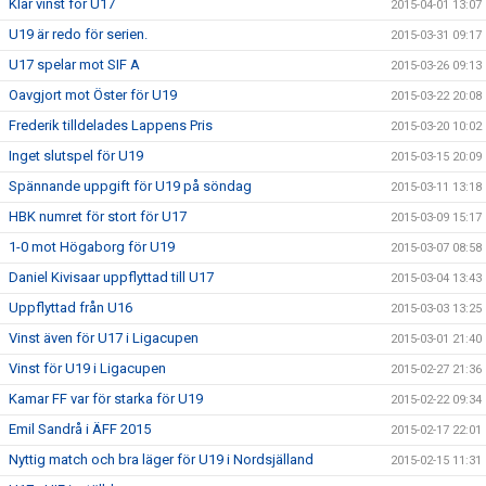
Klar vinst för U17
2015-04-01 13:07
U19 är redo för serien.
2015-03-31 09:17
U17 spelar mot SIF A
2015-03-26 09:13
Oavgjort mot Öster för U19
2015-03-22 20:08
Frederik tilldelades Lappens Pris
2015-03-20 10:02
Inget slutspel för U19
2015-03-15 20:09
Spännande uppgift för U19 på söndag
2015-03-11 13:18
HBK numret för stort för U17
2015-03-09 15:17
1-0 mot Högaborg för U19
2015-03-07 08:58
Daniel Kivisaar uppflyttad till U17
2015-03-04 13:43
Uppflyttad från U16
2015-03-03 13:25
Vinst även för U17 i Ligacupen
2015-03-01 21:40
Vinst för U19 i Ligacupen
2015-02-27 21:36
Kamar FF var för starka för U19
2015-02-22 09:34
Emil Sandrå i ÄFF 2015
2015-02-17 22:01
Nyttig match och bra läger för U19 i Nordsjälland
2015-02-15 11:31