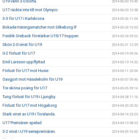
U19 vann 3-0 borta.
2014-06-03 10:40
U17 räckte inte till mot Olympic
2014-06-03 10:38
3-3 för U17 i Karlskrona
2014-05-26 11:04
Bokade träningsmatcher mot Silkeborg IF
2014-05-24 10:03
Fredrik Greback förstärker U19/17 truppen
2014-05-24 09:52
Skön 2-0 vinst för U19
2014-05-21 12:39
0-2 förlust för U17
2014-05-19 09:56
Emil Larsson uppflyttad
2014-05-13 14:32
Förlust för U17 mot Husie
2014-05-11 20:04
Oavgjort mot Hässleholm för U19
2014-05-07 09:46
Tre sköna poäng för U17
2014-05-05 09:14
Tung förlust för U19 i Ljungby.
2014-04-28 11:16
Förlust för U17 mot Högaborg
2014-04-20 20:32
Stark vinst av U19 i Torslanda.
2014-04-14 23:23
U17 Premiären spelad
2014-04-13 08:53
3-2 vinst i U19 seriepremiären.
2014-04-09 16:02