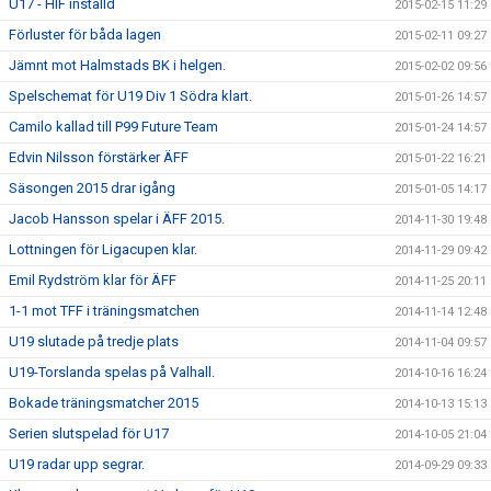
U17 - HIF inställd
2015-02-15 11:29
Förluster för båda lagen
2015-02-11 09:27
Jämnt mot Halmstads BK i helgen.
2015-02-02 09:56
Spelschemat för U19 Div 1 Södra klart.
2015-01-26 14:57
Camilo kallad till P99 Future Team
2015-01-24 14:57
Edvin Nilsson förstärker ÄFF
2015-01-22 16:21
Säsongen 2015 drar igång
2015-01-05 14:17
Jacob Hansson spelar i ÄFF 2015.
2014-11-30 19:48
Lottningen för Ligacupen klar.
2014-11-29 09:42
Emil Rydström klar för ÄFF
2014-11-25 20:11
1-1 mot TFF i träningsmatchen
2014-11-14 12:48
U19 slutade på tredje plats
2014-11-04 09:57
U19-Torslanda spelas på Valhall.
2014-10-16 16:24
Bokade träningsmatcher 2015
2014-10-13 15:13
Serien slutspelad för U17
2014-10-05 21:04
U19 radar upp segrar.
2014-09-29 09:33