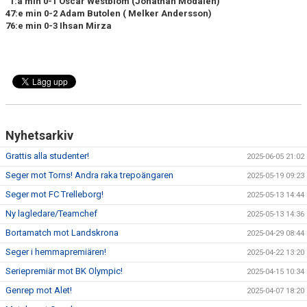
1:a min 0-1 Oscar Westblom (Jonathan Modalen)
47:e min 0-2 Adam Butolen ( Melker Andersson)
76:e min 0-3 Ihsan Mirza
TEORI
Nyhetsarkiv
Grattis alla studenter!
2025-06-05 21:02
Seger mot Torns! Andra raka trepoängaren
2025-05-19 09:23
Seger mot FC Trelleborg!
2025-05-13 14:44
Ny lagledare/Teamchef
2025-05-13 14:36
Bortamatch mot Landskrona
2025-04-29 08:44
Seger i hemmapremiären!
2025-04-22 13:20
Seriepremiär mot BK Olympic!
2025-04-15 10:34
Genrep mot Alet!
2025-04-07 18:20