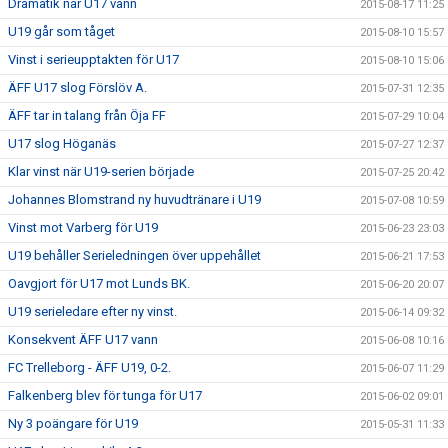
Dramatik när U17 vann
2015-08-17 11:25
U19 går som tåget
2015-08-10 15:57
Vinst i serieupptakten för U17
2015-08-10 15:06
ÄFF U17 slog Förslöv A.
2015-07-31 12:35
ÄFF tar in talang från Öja FF
2015-07-29 10:04
U17 slog Höganäs
2015-07-27 12:37
Klar vinst när U19-serien började
2015-07-25 20:42
Johannes Blomstrand ny huvudtränare i U19
2015-07-08 10:59
Vinst mot Varberg för U19
2015-06-23 23:03
U19 behåller Serieledningen över uppehållet
2015-06-21 17:53
Oavgjort för U17 mot Lunds BK.
2015-06-20 20:07
U19 serieledare efter ny vinst.
2015-06-14 09:32
Konsekvent ÄFF U17 vann
2015-06-08 10:16
FC Trelleborg - ÄFF U19, 0-2.
2015-06-07 11:29
Falkenberg blev för tunga för U17
2015-06-02 09:01
Ny 3 poängare för U19
2015-05-31 11:33