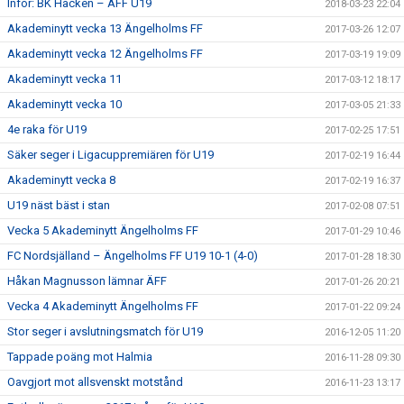
Inför: BK Häcken – ÄFF U19
2018-03-23 22:04
Akademinytt vecka 13 Ängelholms FF
2017-03-26 12:07
Akademinytt vecka 12 Ängelholms FF
2017-03-19 19:09
Akademinytt vecka 11
2017-03-12 18:17
Akademinytt vecka 10
2017-03-05 21:33
4e raka för U19
2017-02-25 17:51
Säker seger i Ligacuppremiären för U19
2017-02-19 16:44
Akademinytt vecka 8
2017-02-19 16:37
U19 näst bäst i stan
2017-02-08 07:51
Vecka 5 Akademinytt Ängelholms FF
2017-01-29 10:46
FC Nordsjälland – Ängelholms FF U19 10-1 (4-0)
2017-01-28 18:30
Håkan Magnusson lämnar ÄFF
2017-01-26 20:21
Vecka 4 Akademinytt Ängelholms FF
2017-01-22 09:24
Stor seger i avslutningsmatch för U19
2016-12-05 11:20
Tappade poäng mot Halmia
2016-11-28 09:30
Oavgjort mot allsvenskt motstånd
2016-11-23 13:17