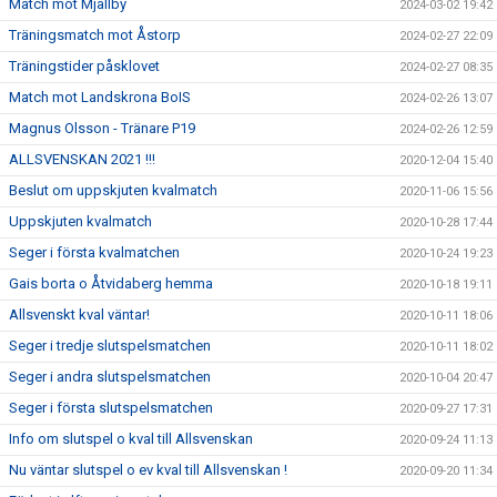
Match mot Mjällby
2024-03-02 19:42
Träningsmatch mot Åstorp
2024-02-27 22:09
Träningstider påsklovet
2024-02-27 08:35
Match mot Landskrona BoIS
2024-02-26 13:07
Magnus Olsson - Tränare P19
2024-02-26 12:59
ALLSVENSKAN 2021 !!!
2020-12-04 15:40
Beslut om uppskjuten kvalmatch
2020-11-06 15:56
Uppskjuten kvalmatch
2020-10-28 17:44
Seger i första kvalmatchen
2020-10-24 19:23
Gais borta o Åtvidaberg hemma
2020-10-18 19:11
Allsvenskt kval väntar!
2020-10-11 18:06
Seger i tredje slutspelsmatchen
2020-10-11 18:02
Seger i andra slutspelsmatchen
2020-10-04 20:47
Seger i första slutspelsmatchen
2020-09-27 17:31
Info om slutspel o kval till Allsvenskan
2020-09-24 11:13
Nu väntar slutspel o ev kval till Allsvenskan !
2020-09-20 11:34