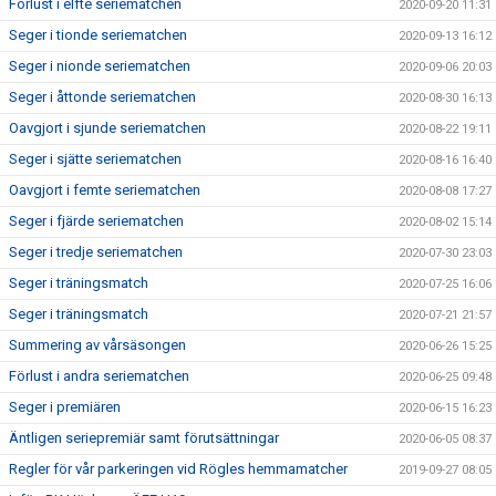
Förlust i elfte seriematchen
2020-09-20 11:31
Seger i tionde seriematchen
2020-09-13 16:12
Seger i nionde seriematchen
2020-09-06 20:03
Seger i åttonde seriematchen
2020-08-30 16:13
Oavgjort i sjunde seriematchen
2020-08-22 19:11
Seger i sjätte seriematchen
2020-08-16 16:40
Oavgjort i femte seriematchen
2020-08-08 17:27
Seger i fjärde seriematchen
2020-08-02 15:14
Seger i tredje seriematchen
2020-07-30 23:03
Seger i träningsmatch
2020-07-25 16:06
Seger i träningsmatch
2020-07-21 21:57
Summering av vårsäsongen
2020-06-26 15:25
Förlust i andra seriematchen
2020-06-25 09:48
Seger i premiären
2020-06-15 16:23
Äntligen seriepremiär samt förutsättningar
2020-06-05 08:37
Regler för vår parkeringen vid Rögles hemmamatcher
2019-09-27 08:05