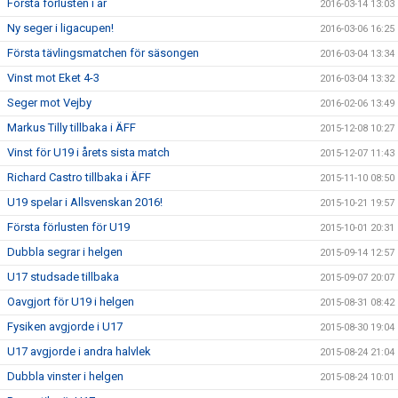
Första förlusten i år
2016-03-14 13:03
Ny seger i ligacupen!
2016-03-06 16:25
Första tävlingsmatchen för säsongen
2016-03-04 13:34
Vinst mot Eket 4-3
2016-03-04 13:32
Seger mot Vejby
2016-02-06 13:49
Markus Tilly tillbaka i ÄFF
2015-12-08 10:27
Vinst för U19 i årets sista match
2015-12-07 11:43
Richard Castro tillbaka i ÄFF
2015-11-10 08:50
U19 spelar i Allsvenskan 2016!
2015-10-21 19:57
Första förlusten för U19
2015-10-01 20:31
Dubbla segrar i helgen
2015-09-14 12:57
U17 studsade tillbaka
2015-09-07 20:07
Oavgjort för U19 i helgen
2015-08-31 08:42
Fysiken avgjorde i U17
2015-08-30 19:04
U17 avgjorde i andra halvlek
2015-08-24 21:04
Dubbla vinster i helgen
2015-08-24 10:01