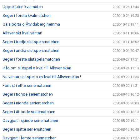
Uppskjuten kvalmatch
2020-10-28 17:44
Seger i första kvalmatchen
2020-10-24 19:23
Gais borta o Åtvidaberg hemma
2020-10-18 19:11
Allsvenskt kval väntar!
2020-10-11 18:06
Seger i tredje slutspelsmatchen
2020-10-11 18:02
Seger i andra slutspelsmatchen
2020-10-04 20:47
Seger i första slutspelsmatchen
2020-09-27 17:31
Info om slutspel o kval till Allsvenskan
2020-09-24 11:13
Nu väntar slutspel o ev kval till Allsvenskan !
2020-09-20 11:34
Förlust i elfte seriematchen
2020-09-20 11:31
Seger i tionde seriematchen
2020-09-13 16:12
Seger i nionde seriematchen
2020-09-06 20:03
Seger i åttonde seriematchen
2020-08-30 16:13
Oavgjort i sjunde seriematchen
2020-08-22 19:11
Seger i sjätte seriematchen
2020-08-16 16:40
Oavgjort i femte seriematchen
2020-08-08 17:27