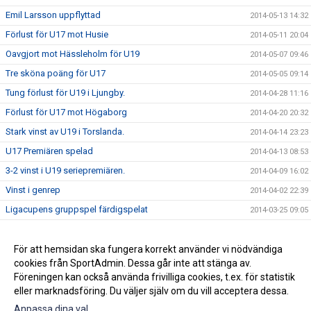
Emil Larsson uppflyttad
2014-05-13 14:32
Förlust för U17 mot Husie
2014-05-11 20:04
Oavgjort mot Hässleholm för U19
2014-05-07 09:46
Tre sköna poäng för U17
2014-05-05 09:14
Tung förlust för U19 i Ljungby.
2014-04-28 11:16
Förlust för U17 mot Högaborg
2014-04-20 20:32
Stark vinst av U19 i Torslanda.
2014-04-14 23:23
U17 Premiären spelad
2014-04-13 08:53
3-2 vinst i U19 seriepremiären.
2014-04-09 16:02
Vinst i genrep
2014-04-02 22:39
Ligacupens gruppspel färdigspelat
2014-03-25 09:05
Vinst mot Öster
2014-02-26 10:42
Förlust i första träningsmatcherna
För att hemsidan ska fungera korrekt använder vi nödvändiga
2014-02-17 15:00
cookies från SportAdmin. Dessa går inte att stänga av.
Nästa Match
2014-01-26 11:37
Föreningen kan också använda frivilliga cookies, t.ex. för statistik
eller marknadsföring. Du väljer själv om du vill acceptera dessa.
Anpassa dina val