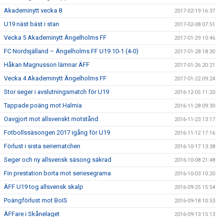
Akademinytt vecka 8
2017-02-19 16:37
U19 näst bäst i stan
2017-02-08 07:51
Vecka 5 Akademinytt Ängelholms FF
2017-01-29 10:46
FC Nordsjälland – Ängelholms FF U19 10-1 (4-0)
2017-01-28 18:30
Håkan Magnusson lämnar ÄFF
2017-01-26 20:21
Vecka 4 Akademinytt Ängelholms FF
2017-01-22 09:24
Stor seger i avslutningsmatch för U19
2016-12-05 11:20
Tappade poäng mot Halmia
2016-11-28 09:30
Oavgjort mot allsvenskt motstånd
2016-11-23 13:17
Fotbollssäsongen 2017 igång för U19
2016-11-12 17:16
Förlust i sista seriematchen
2016-10-17 13:38
Seger och ny allsvensk säsong säkrad
2016-10-08 21:48
Fin prestation borta mot seriesegrarna
2016-10-03 10:20
ÄFF U19 tog allsvensk skalp
2016-09-25 15:54
Poängförlust mot BoIS
2016-09-18 10:53
ÄFFare i Skånelaget
2016-09-13 15:13