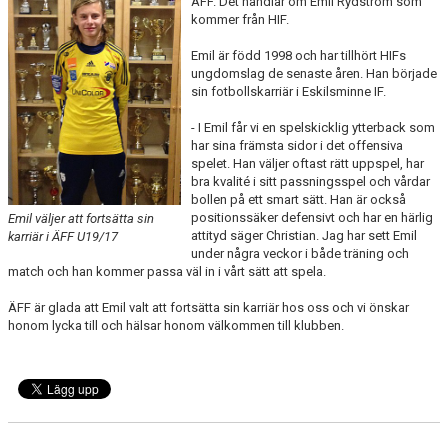
ÄFF. Det handlar om Emil Rydström som
kommer från HIF.
TEORI
Emil är född 1998 och har tillhört HIFs
ungdomslag de senaste åren. Han började
sin fotbollskarriär i Eskilsminne IF.
- I Emil får vi en spelskicklig ytterback som
har sina främsta sidor i det offensiva
spelet. Han väljer oftast rätt uppspel, har
bra kvalité i sitt passningsspel och vårdar
bollen på ett smart sätt. Han är också
positionssäker defensivt och har en härlig
Emil väljer att fortsätta sin
attityd säger Christian. Jag har sett Emil
karriär i ÄFF U19/17
under några veckor i både träning och
match och han kommer passa väl in i vårt sätt att spela.
ÄFF är glada att Emil valt att fortsätta sin karriär hos oss och vi önskar
honom lycka till och hälsar honom välkommen till klubben.