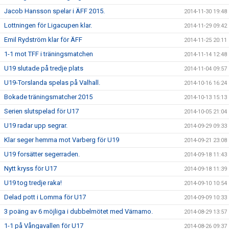
Jacob Hansson spelar i ÄFF 2015.
2014-11-30 19:48
Lottningen för Ligacupen klar.
2014-11-29 09:42
Emil Rydström klar för ÄFF
2014-11-25 20:11
1-1 mot TFF i träningsmatchen
2014-11-14 12:48
U19 slutade på tredje plats
2014-11-04 09:57
U19-Torslanda spelas på Valhall.
2014-10-16 16:24
Bokade träningsmatcher 2015
2014-10-13 15:13
Serien slutspelad för U17
2014-10-05 21:04
U19 radar upp segrar.
2014-09-29 09:33
Klar seger hemma mot Varberg för U19
2014-09-21 23:08
U19 forsätter segerraden.
2014-09-18 11:43
Nytt kryss för U17
2014-09-18 11:39
U19 tog tredje raka!
2014-09-10 10:54
Delad pott i Lomma för U17
2014-09-09 10:33
3 poäng av 6 möjliga i dubbelmötet med Värnamo.
2014-08-29 13:57
1-1 på Vångavallen för U17
2014-08-26 09:37