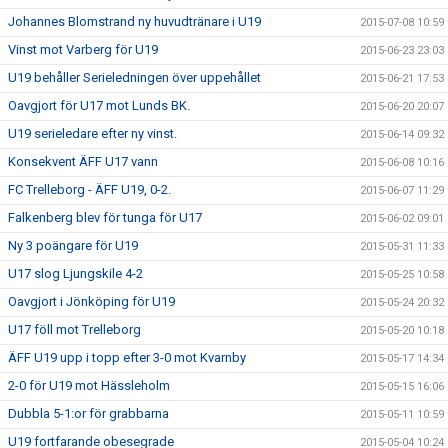
Johannes Blomstrand ny huvudtränare i U19
2015-07-08 10:59
Vinst mot Varberg för U19
2015-06-23 23:03
U19 behåller Serieledningen över uppehållet
2015-06-21 17:53
Oavgjort för U17 mot Lunds BK.
2015-06-20 20:07
U19 serieledare efter ny vinst.
2015-06-14 09:32
Konsekvent ÄFF U17 vann
2015-06-08 10:16
FC Trelleborg - ÄFF U19, 0-2.
2015-06-07 11:29
Falkenberg blev för tunga för U17
2015-06-02 09:01
Ny 3 poängare för U19
2015-05-31 11:33
U17 slog Ljungskile 4-2
2015-05-25 10:58
Oavgjort i Jönköping för U19
2015-05-24 20:32
U17 föll mot Trelleborg
2015-05-20 10:18
ÄFF U19 upp i topp efter 3-0 mot Kvarnby
2015-05-17 14:34
2-0 för U19 mot Hässleholm
2015-05-15 16:06
Dubbla 5-1:or för grabbarna
2015-05-11 10:59
U19 fortfarande obesegrade
2015-05-04 10:24