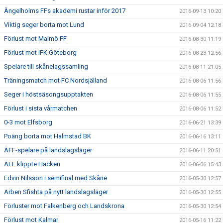
Ängelholms FFs akademi rustar inför 2017
2016-09-13 10:20
Viktig seger borta mot Lund
2016-09-04 12:18
Förlust mot Malmö FF
2016-08-30 11:19
Förlust mot IFK Göteborg
2016-08-23 12:56
Spelare till skånelagssamling
2016-08-11 21:05
Träningsmatch mot FC Nordsjälland
2016-08-06 11:56
Seger i höstsäsongsupptakten
2016-08-06 11:55
Förlust i sista vårmatchen
2016-08-06 11:52
0-3 mot Elfsborg
2016-06-21 13:39
Poäng borta mot Halmstad BK
2016-06-16 13:11
ÄFF-spelare på landslagsläger
2016-06-11 20:51
ÄFF klippte Häcken
2016-06-06 15:43
Edvin Nilsson i semifinal med Skåne
2016-05-30 12:57
Arben Sfishta på nytt landslagsläger
2016-05-30 12:55
Förluster mot Falkenberg och Landskrona
2016-05-30 12:54
Förlust mot Kalmar
2016-05-16 11:22