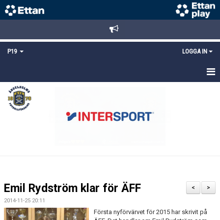
P19
LOGGA IN
HEM
NYHETER
TRUPPEN
KALENDER
MATCHER
Emil Rydström klar för ÄFF
<
>
KONTAKT
2014-11-25 20:11
Första nyförvärvet för 2015 har skrivit på
FYS