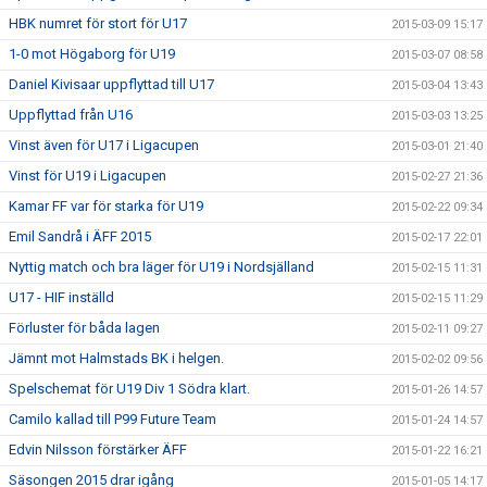
HBK numret för stort för U17
2015-03-09 15:17
1-0 mot Högaborg för U19
2015-03-07 08:58
Daniel Kivisaar uppflyttad till U17
2015-03-04 13:43
Uppflyttad från U16
2015-03-03 13:25
Vinst även för U17 i Ligacupen
2015-03-01 21:40
Vinst för U19 i Ligacupen
2015-02-27 21:36
Kamar FF var för starka för U19
2015-02-22 09:34
Emil Sandrå i ÄFF 2015
2015-02-17 22:01
Nyttig match och bra läger för U19 i Nordsjälland
2015-02-15 11:31
U17 - HIF inställd
2015-02-15 11:29
Förluster för båda lagen
2015-02-11 09:27
Jämnt mot Halmstads BK i helgen.
2015-02-02 09:56
Spelschemat för U19 Div 1 Södra klart.
2015-01-26 14:57
Camilo kallad till P99 Future Team
2015-01-24 14:57
Edvin Nilsson förstärker ÄFF
2015-01-22 16:21
Säsongen 2015 drar igång
2015-01-05 14:17