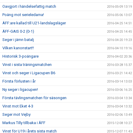
Oavgjort i händelsefattig match
2016-05-09 13:19
Poäng mot serieledarna!
2016-05-06 13:07
ÄFF:are kallad till U21-landslagsläger
2016-04-25 14:51
ÄFF-GAIS 0-2 (0-1)
2016-04-25 14:45
Seger i jämn batalj
2016-04-20 19:23
Vilken kanonstart!!
2016-04-10 19:16
Historisk 3-poängare
2016-04-02 20:36
Vinst i sista träningsmatchen
2016-03-28 15:37
Vinst och seger i Ligacupen B6
2016-03-21 14:42
Första förlusten i år
2016-03-14 13:03
Ny seger i ligacupen!
2016-03-06 16:25
Första tävlingsmatchen för säsongen
2016-03-04 13:34
Vinst mot Eket 4-3
2016-03-04 13:32
Seger mot Vejby
2016-02-06 13:49
Markus Tilly tillbaka i ÄFF
2015-12-08 10:27
Vinst för U19 i årets sista match
2015-12-07 11:43