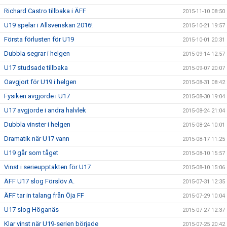
Richard Castro tillbaka i ÄFF
2015-11-10 08:50
U19 spelar i Allsvenskan 2016!
2015-10-21 19:57
Första förlusten för U19
2015-10-01 20:31
Dubbla segrar i helgen
2015-09-14 12:57
U17 studsade tillbaka
2015-09-07 20:07
Oavgjort för U19 i helgen
2015-08-31 08:42
Fysiken avgjorde i U17
2015-08-30 19:04
U17 avgjorde i andra halvlek
2015-08-24 21:04
Dubbla vinster i helgen
2015-08-24 10:01
Dramatik när U17 vann
2015-08-17 11:25
U19 går som tåget
2015-08-10 15:57
Vinst i serieupptakten för U17
2015-08-10 15:06
ÄFF U17 slog Förslöv A.
2015-07-31 12:35
ÄFF tar in talang från Öja FF
2015-07-29 10:04
U17 slog Höganäs
2015-07-27 12:37
Klar vinst när U19-serien började
2015-07-25 20:42