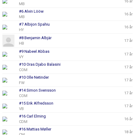
16 år
MB
#6 Alvin Lööw
16 år
MB
#7 Albijon Spahiu
16 år
HY
#8 Benjamin Albjär
17 år
HB
#9 Nabeel Abbas
17 år
VY
#10 Oras Djabo Balasini
17 år
COM
#10 Olle Netinder
17 år
FW
#14 Simon Svensson
17 år
COM
#15 Erik Alfredsson
17 år
VB
#16 Carl Elming
16 år
CDM
#16 Mattias Møller
18 år
CM