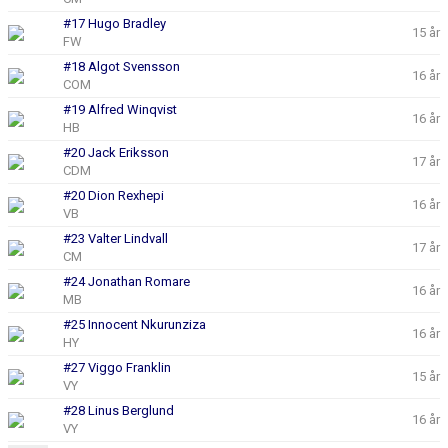
#17 Hugo Bradley
15 år
FW
#18 Algot Svensson
16 år
COM
#19 Alfred Winqvist
16 år
HB
#20 Jack Eriksson
17 år
CDM
#20 Dion Rexhepi
16 år
VB
#23 Valter Lindvall
17 år
CM
#24 Jonathan Romare
16 år
MB
#25 Innocent Nkurunziza
16 år
HY
#27 Viggo Franklin
15 år
VY
#28 Linus Berglund
16 år
VY