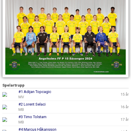
Spelartrupp
#1 Adijan Topcagic
15 år
MV
#2 Lorent Selaci
16 år
MB
#3 Timo Tolstam
17 år
MB
#4 Marcus Håkansson