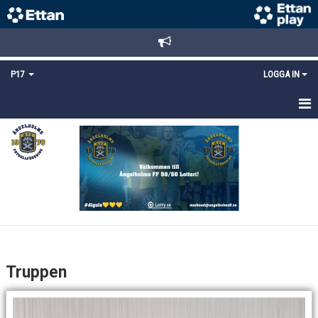
P17
LOGGA IN
HEM
NYHETER
TRUPPEN
KALENDER
MATCHER
Truppen
DOKUMENT
KONTAKT