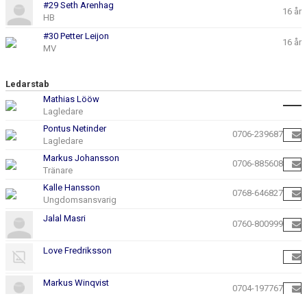
#29 Seth Arenhag
16 år
HB
#30 Petter Leijon
16 år
MV
Ledarstab
Mathias Lööw
Lagledare
Pontus Netinder
0706-239687
Lagledare
Markus Johansson
0706-885608
Tränare
Kalle Hansson
0768-646827
Ungdomsansvarig
Jalal Masri
0760-800999
Love Fredriksson
Markus Winqvist
0704-197767