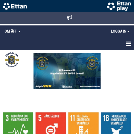
OM ÄFF
LOGGA IN
OM ÄFF
VÄRDEGRUND
HÅLLBARHETSARBETE
AVGIFTER
INFORMATIONSMATERIAL
POLICYS
KONTAKT