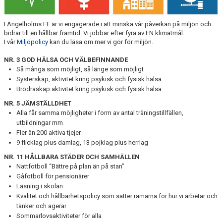
GDPR
I Ängelholms FF är vi engagerade i att minska vår påverkan på miljön och
bidrar till en hållbar framtid. Vi jobbar efter fyra av FN klimatmål.
I vår
Miljöpolicy
kan du läsa om mer vi gör för miljön.
NR. 3 GOD HÄLSA OCH VÄLBEFINNANDE
Så många som möjligt, så länge som möjligt
Systerskap, aktivitet kring psykisk och fysisk hälsa
Brödraskap aktivitet kring psykisk och fysisk hälsa
NR. 5 JÄMSTÄLLDHET
Alla får samma möjligheter i form av antal träningstillfällen,
utbildningar mm
Fler än 200 aktiva tjejer
9 flicklag plus damlag, 13 pojklag plus herrlag
NR. 11 HÅLLBARA STÄDER OCH SAMHÄLLEN
Nattfotboll “Bättre på plan än på stan”
Gåfotboll för pensionärer
Läsning i skolan
Kvalitet och hållbarhetspolicy som sätter ramarna för hur vi arbetar och
tänker och agerar
Sommarlovsaktiviteter för alla