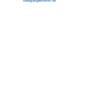
kalle@angelholmsff.se