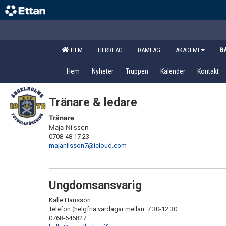
HEM
HERRLAG
DAMLAG
AKADEMI
B
Hem
Nyheter
Truppen
Kalender
Kontakt
Tränare & ledare
Tränare
Maja Nilsson
0708-48 17 23
majanilsson7@icloud.com
Ungdomsansvarig
Kalle Hansson
Telefon (helgfria vardagar mellan 7:30-12:30
0768-646827