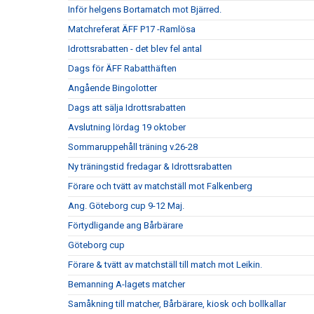
Inför helgens Bortamatch mot Bjärred.
Matchreferat ÄFF P17 -Ramlösa
Idrottsrabatten - det blev fel antal
Dags för ÄFF Rabatthäften
Angående Bingolotter
Dags att sälja Idrottsrabatten
Avslutning lördag 19 oktober
Sommaruppehåll träning v.26-28
Ny träningstid fredagar & Idrottsrabatten
Förare och tvätt av matchställ mot Falkenberg
Ang. Göteborg cup 9-12 Maj.
Förtydligande ang Bårbärare
Göteborg cup
Förare & tvätt av matchställ till match mot Leikin.
Bemanning A-lagets matcher
Samåkning till matcher, Bårbärare, kiosk och bollkallar