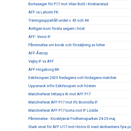
Bortaseger för P17 mot Vilan BoIS i Kristianstad
ÄFF vs Laholm FK
Träningsuppehåll under v. 43 och 44
Äntligen kom första segern i höst
ÄFF- Vinnö IF
Påminnelse om kiosk och försäljning av lotter
ÄFF-Åstorp
Vejby IF vs ÄFF
ÄFF-Högaborg BK
Eskilscupen 2025 fredagens och lördagens matcher
Uppsnack inför Eskilscupen och hösten
Matchreferat Hittarps IK mot ÄFF P17
Matchreferat ÄFF P17 mot Ifö Bromölla IF
Matchreferat ÄFF P17 borta mot IF Lödde
Påminnelse - Kiosktjänst Fridhemsparken 24-25 maj
Stark vinst för ÄFF U17 mot Höörs IS med skribentens fyra p