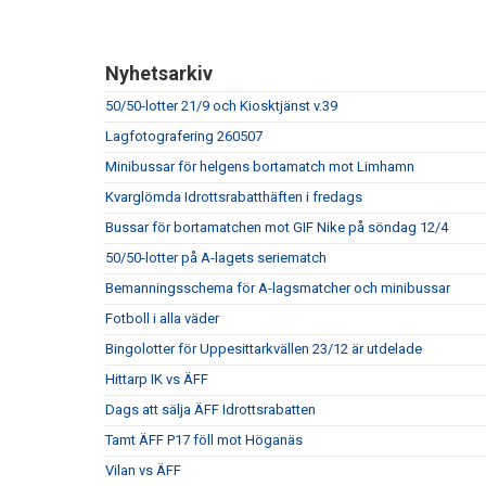
Nyhetsarkiv
50/50-lotter 21/9 och Kiosktjänst v.39
Lagfotografering 260507
Minibussar för helgens bortamatch mot Limhamn
Kvarglömda Idrottsrabatthäften i fredags
Bussar för bortamatchen mot GIF Nike på söndag 12/4
50/50-lotter på A-lagets seriematch
Bemanningsschema för A-lagsmatcher och minibussar
Fotboll i alla väder
Bingolotter för Uppesittarkvällen 23/12 är utdelade
Hittarp IK vs ÄFF
Dags att sälja ÄFF Idrottsrabatten
Tamt ÄFF P17 föll mot Höganäs
Vilan vs ÄFF