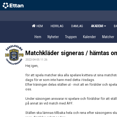
HEM
HERRLAG
DAMLAG
AKADEMI
B
Hem
Nyheter
Truppen
Kalender
Matcher
Matchkläder signeras / hämtas o
2022-04-05 11:26
Hej igen,
för att spela matcher ska alla spelare kvittera ut sina matchs
dags för er som inte hann med detta i tisdags.
Efter träningen delas ställen ut - mot att en förälder och spel
oss.
Under säsongen ansvarar ni spelare och föräldrar för att stäl
på annat än vid match med ÄFF.
Ställen ska lämnas tillbaka hela och rena efter säsongens slut. 