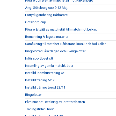
Förare och tvätt av matchställ mot Falkenberg
Ang. Göteborg cup 9-12 Maj.
Förtydligande ang Bårbärare
Göteborg cup
Förare & tvätt av matchställ till match mot Leikin.
Bemanning A-lagets matcher
Samåkning till matcher, Bårbärare, kiosk och bollkallar
Bingolotter Påskdagen och Sverigelotter
Inför sportlovet v.8
Insamling av gamla matchkläder
Inställd inomhusträning 4/1.
Inställd träning 5/12
Inställd träning torsd 23/11
Bingolotter
Påminnelse: Betalning av Idrottsrabatten
Träningstider i höst