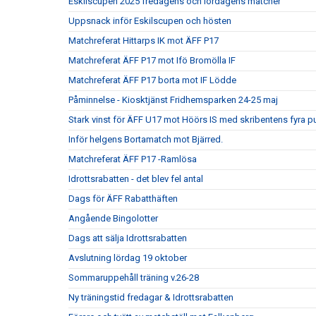
Eskilscupen 2025 fredagens och lördagens matcher
Uppsnack inför Eskilscupen och hösten
Matchreferat Hittarps IK mot ÄFF P17
Matchreferat ÄFF P17 mot Ifö Bromölla IF
Matchreferat ÄFF P17 borta mot IF Lödde
Påminnelse - Kiosktjänst Fridhemsparken 24-25 maj
Stark vinst för ÄFF U17 mot Höörs IS med skribentens fyra p
Inför helgens Bortamatch mot Bjärred.
Matchreferat ÄFF P17 -Ramlösa
Idrottsrabatten - det blev fel antal
Dags för ÄFF Rabatthäften
Angående Bingolotter
Dags att sälja Idrottsrabatten
Avslutning lördag 19 oktober
Sommaruppehåll träning v.26-28
Ny träningstid fredagar & Idrottsrabatten