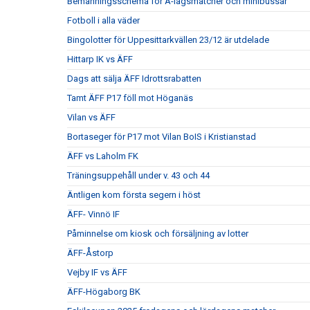
Bemanningsschema för A-lagsmatcher och minibussar
Fotboll i alla väder
Bingolotter för Uppesittarkvällen 23/12 är utdelade
Hittarp IK vs ÄFF
Dags att sälja ÄFF Idrottsrabatten
Tamt ÄFF P17 föll mot Höganäs
Vilan vs ÄFF
Bortaseger för P17 mot Vilan BoIS i Kristianstad
ÄFF vs Laholm FK
Träningsuppehåll under v. 43 och 44
Äntligen kom första segern i höst
ÄFF- Vinnö IF
Påminnelse om kiosk och försäljning av lotter
ÄFF-Åstorp
Vejby IF vs ÄFF
ÄFF-Högaborg BK