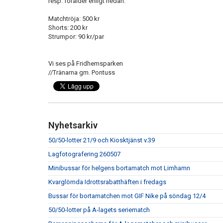
resp. förälder enligt nedan:
Matchtröja: 500 kr
Shorts: 200 kr
Strumpor: 90 kr/par
Vi ses på Fridhemsparken
//Tränarna gm. Pontuss
Nyhetsarkiv
50/50-lotter 21/9 och Kiosktjänst v.39
Lagfotografering 260507
Minibussar för helgens bortamatch mot Limhamn
Kvarglömda Idrottsrabatthäften i fredags
Bussar för bortamatchen mot GIF Nike på söndag 12/4
50/50-lotter på A-lagets seriematch