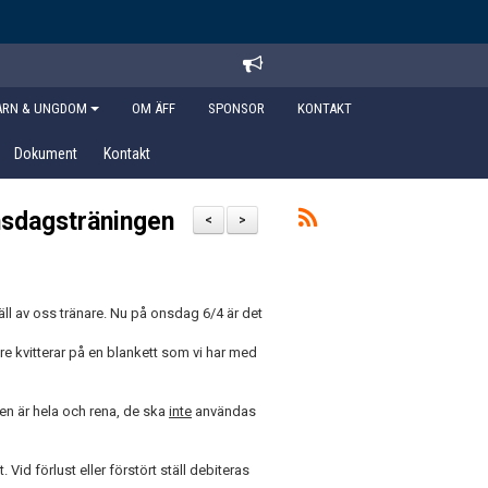
ARN & UNGDOM
OM ÄFF
SPONSOR
KONTAKT
Dokument
Kontakt
nsdagsträningen
<
>
täll av oss tränare. Nu på onsdag 6/4 är det
are kvitterar på en blankett som vi har med
len är hela och rena, de ska
inte
användas
Vid förlust eller förstört ställ debiteras