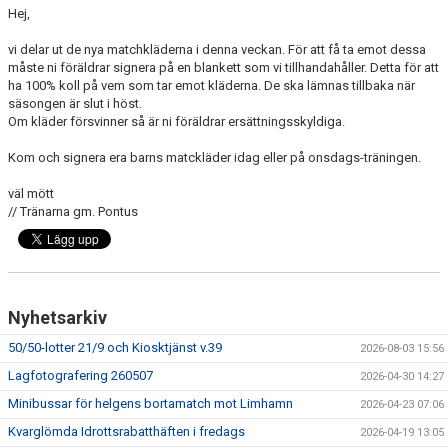
Hej,
vi delar ut de nya matchkläderna i denna veckan. För att få ta emot dessa
måste ni föräldrar signera på en blankett som vi tillhandahåller. Detta för att
ha 100% koll på vem som tar emot kläderna. De ska lämnas tillbaka när
säsongen är slut i höst.
Om kläder försvinner så är ni föräldrar ersättningsskyldiga.
Kom och signera era barns matckläder idag eller på onsdags-träningen.
väl mött
// Tränarna gm. Pontus
Nyhetsarkiv
50/50-lotter 21/9 och Kiosktjänst v.39
2026-08-03 15:56
Lagfotografering 260507
2026-04-30 14:27
Minibussar för helgens bortamatch mot Limhamn
2026-04-23 07:06
Kvarglömda Idrottsrabatthäften i fredags
2026-04-19 13:05