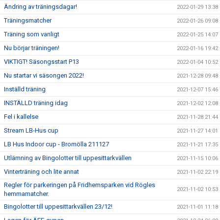
Ändring av träningsdagar!
2022-01-29 13:38
Träningsmatcher
2022-01-26 09:08
Träning som vanligt
2022-01-25 14:07
Nu börjar träningen!
2022-01-16 19:42
VIKTIGT! Säsongsstart P13
2022-01-04 10:52
Nu startar vi säsongen 2022!
2021-12-28 09:48
Inställd träning
2021-12-07 15:46
INSTÄLLD träning idag
2021-12-02 12:08
Fel i kallelse
2021-11-28 21:44
Stream LB-Hus cup
2021-11-27 14:01
LB Hus Indoor cup - Bromölla 211127
2021-11-21 17:35
Utlämning av Bingolotter till uppesittarkvällen
2021-11-15 10:06
Vinterträning och lite annat
2021-11-02 22:19
Regler för parkeringen på Fridhemsparken vid Rögles
2021-11-02 10:53
hemmamatcher.
Bingolotter till uppesittarkvällen 23/12!
2021-11-01 11:18