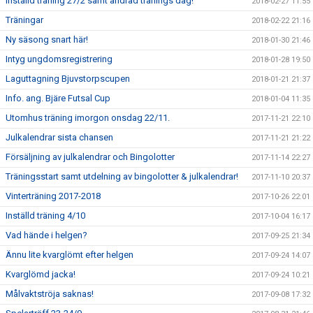
Inställd träning 27/2 samt ändrad tränings dag!
2018-02-27 11:55
Träningar
2018-02-22 21:16
Ny säsong snart här!
2018-01-30 21:46
Intyg ungdomsregistrering
2018-01-28 19:50
Laguttagning Bjuvstorpscupen
2018-01-21 21:37
Info. ang. Bjäre Futsal Cup
2018-01-04 11:35
Utomhus träning imorgon onsdag 22/11.
2017-11-21 22:10
Julkalendrar sista chansen
2017-11-21 21:22
Försäljning av julkalendrar och Bingolotter
2017-11-14 22:27
Träningsstart samt utdelning av bingolotter & julkalendrar!
2017-11-10 20:37
Vinterträning 2017-2018
2017-10-26 22:01
Inställd träning 4/10
2017-10-04 16:17
Vad hände i helgen?
2017-09-25 21:34
Ännu lite kvarglömt efter helgen
2017-09-24 14:07
Kvarglömd jacka!
2017-09-24 10:21
Målvaktströja saknas!
2017-09-08 17:32