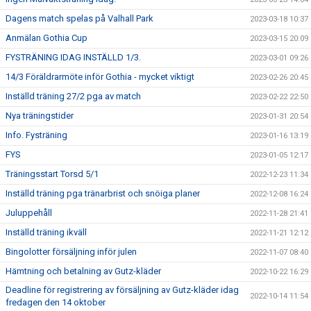
Dagens match spelas på Valhall Park
2023-03-18 10:37
Anmälan Gothia Cup
2023-03-15 20:09
FYSTRÄNING IDAG INSTÄLLD 1/3.
2023-03-01 09:26
14/3 Föräldrarmöte inför Gothia - mycket viktigt
2023-02-26 20:45
Inställd träning 27/2 pga av match
2023-02-22 22:50
Nya träningstider
2023-01-31 20:54
Info. Fysträning
2023-01-16 13:19
FYS
2023-01-05 12:17
Träningsstart Torsd 5/1
2022-12-23 11:34
Inställd träning pga tränarbrist och snöiga planer
2022-12-08 16:24
Juluppehåll
2022-11-28 21:41
Inställd träning ikväll
2022-11-21 12:12
Bingolotter försäljning inför julen
2022-11-07 08:40
Hämtning och betalning av Gutz-kläder
2022-10-22 16:29
Deadline för registrering av försäljning av Gutz-kläder idag
2022-10-14 11:54
fredagen den 14 oktober