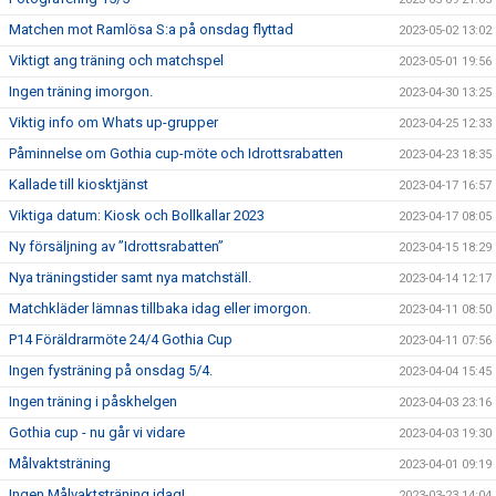
Matchen mot Ramlösa S:a på onsdag flyttad
2023-05-02 13:02
Viktigt ang träning och matchspel
2023-05-01 19:56
Ingen träning imorgon.
2023-04-30 13:25
Viktig info om Whats up-grupper
2023-04-25 12:33
Påminnelse om Gothia cup-möte och Idrottsrabatten
2023-04-23 18:35
Kallade till kiosktjänst
2023-04-17 16:57
Viktiga datum: Kiosk och Bollkallar 2023
2023-04-17 08:05
Ny försäljning av ”Idrottsrabatten”
2023-04-15 18:29
Nya träningstider samt nya matchställ.
2023-04-14 12:17
Matchkläder lämnas tillbaka idag eller imorgon.
2023-04-11 08:50
P14 Föräldrarmöte 24/4 Gothia Cup
2023-04-11 07:56
Ingen fysträning på onsdag 5/4.
2023-04-04 15:45
Ingen träning i påskhelgen
2023-04-03 23:16
Gothia cup - nu går vi vidare
2023-04-03 19:30
Målvaktsträning
2023-04-01 09:19
Ingen Målvaktsträning idag!
2023-03-23 14:04