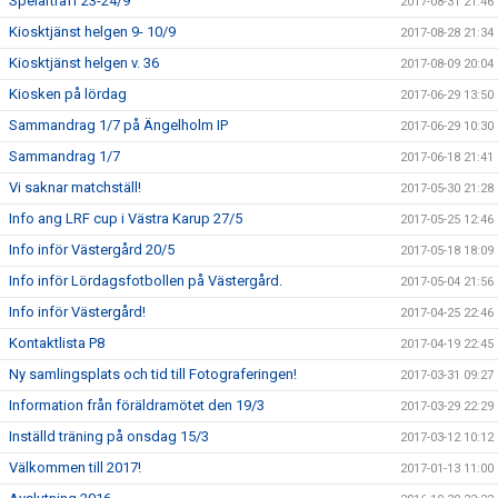
Spelarträff 23-24/9
2017-08-31 21:46
Kiosktjänst helgen 9- 10/9
2017-08-28 21:34
Kiosktjänst helgen v. 36
2017-08-09 20:04
Kiosken på lördag
2017-06-29 13:50
Sammandrag 1/7 på Ängelholm IP
2017-06-29 10:30
Sammandrag 1/7
2017-06-18 21:41
Vi saknar matchställ!
2017-05-30 21:28
Info ang LRF cup i Västra Karup 27/5
2017-05-25 12:46
Info inför Västergård 20/5
2017-05-18 18:09
Info inför Lördagsfotbollen på Västergård.
2017-05-04 21:56
Info inför Västergård!
2017-04-25 22:46
Kontaktlista P8
2017-04-19 22:45
Ny samlingsplats och tid till Fotograferingen!
2017-03-31 09:27
Information från föräldramötet den 19/3
2017-03-29 22:29
Inställd träning på onsdag 15/3
2017-03-12 10:12
Välkommen till 2017!
2017-01-13 11:00