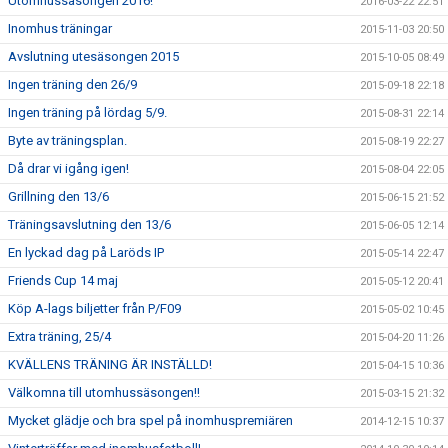
Utomhussäsongen 2016!
2016-03-22 22:51
Inomhus träningar
2015-11-03 20:50
Avslutning utesäsongen 2015
2015-10-05 08:49
Ingen träning den 26/9
2015-09-18 22:18
Ingen träning på lördag 5/9.
2015-08-31 22:14
Byte av träningsplan.
2015-08-19 22:27
Då drar vi igång igen!
2015-08-04 22:05
Grillning den 13/6
2015-06-15 21:52
Träningsavslutning den 13/6
2015-06-05 12:14
En lyckad dag på Laröds IP
2015-05-14 22:47
Friends Cup 14 maj
2015-05-12 20:41
Köp A-lags biljetter från P/F09
2015-05-02 10:45
Extra träning, 25/4
2015-04-20 11:26
KVÄLLENS TRÄNING ÄR INSTÄLLD!
2015-04-15 10:36
Välkomna till utomhussäsongen!!
2015-03-15 21:32
Mycket glädje och bra spel på inomhuspremiären
2014-12-15 10:37