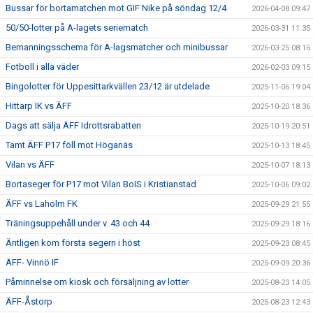
Bussar för bortamatchen mot GIF Nike på söndag 12/4
2026-04-08 09:47
50/50-lotter på A-lagets seriematch
2026-03-31 11:35
Bemanningsschema för A-lagsmatcher och minibussar
2026-03-25 08:16
Fotboll i alla väder
2026-02-03 09:15
Bingolotter för Uppesittarkvällen 23/12 är utdelade
2025-11-06 19:04
Hittarp IK vs ÄFF
2025-10-20 18:36
Dags att sälja ÄFF Idrottsrabatten
2025-10-19 20:51
Tamt ÄFF P17 föll mot Höganäs
2025-10-13 18:45
Vilan vs ÄFF
2025-10-07 18:13
Bortaseger för P17 mot Vilan BoIS i Kristianstad
2025-10-06 09:02
ÄFF vs Laholm FK
2025-09-29 21:55
Träningsuppehåll under v. 43 och 44
2025-09-29 18:16
Äntligen kom första segern i höst
2025-09-23 08:45
ÄFF- Vinnö IF
2025-09-09 20:36
Påminnelse om kiosk och försäljning av lotter
2025-08-23 14:05
ÄFF-Åstorp
2025-08-23 12:43