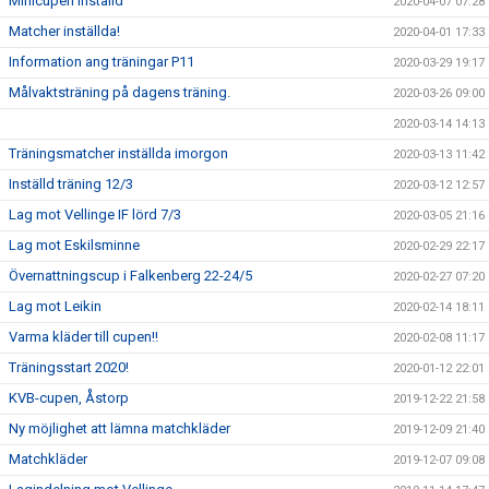
Minicupen inställd
2020-04-07 07:28
Matcher inställda!
2020-04-01 17:33
Information ang träningar P11
2020-03-29 19:17
Målvaktsträning på dagens träning.
2020-03-26 09:00
2020-03-14 14:13
Träningsmatcher inställda imorgon
2020-03-13 11:42
Inställd träning 12/3
2020-03-12 12:57
Lag mot Vellinge IF lörd 7/3
2020-03-05 21:16
Lag mot Eskilsminne
2020-02-29 22:17
Övernattningscup i Falkenberg 22-24/5
2020-02-27 07:20
Lag mot Leikin
2020-02-14 18:11
Varma kläder till cupen!!
2020-02-08 11:17
Träningsstart 2020!
2020-01-12 22:01
KVB-cupen, Åstorp
2019-12-22 21:58
Ny möjlighet att lämna matchkläder
2019-12-09 21:40
Matchkläder
2019-12-07 09:08