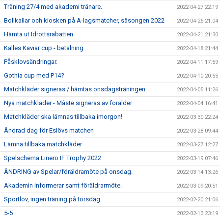
Träning 27/4 med akademi tränare.
2022-04-27 22:19
Bollkallar och kiosken på A-lagsmatcher, säsongen 2022
2022-04-26 21:04
Hämta ut Idrottsrabatten
2022-04-21 21:30
Kalles Kaviar cup - betalning
2022-04-18 21:44
Påsklovsändringar.
2022-04-11 17:59
Gothia cup med P14?
2022-04-10 20:55
Matchkläder signeras / hämtas onsdagsträningen
2022-04-05 11:26
Nya matchkläder - Måste signeras av förälder
2022-04-04 16:41
Matchkläder ska lämnas tillbaka imorgon!
2022-03-30 22:24
Ändrad dag för Eslövs matchen
2022-03-28 09:44
Lämna tillbaka matchkläder
2022-03-27 12:27
Spelschema Linero IF Trophy 2022
2022-03-19 07:46
ÄNDRING av Spelar/föräldramöte på onsdag.
2022-03-14 13:26
Akademin informerar samt föräldrarmöte.
2022-03-09 20:51
Sportlov, ingen träning på torsdag.
2022-02-20 21:06
5-5
2022-02-13 23:19