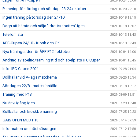
Lagen för ÄFF-cupen
2021-10-24 06:00
Planering för lördag och söndag, 23-24 oktober
2021-10-20 22:10
Ingen träning på torsdag den 21/10
2021-10-18 19:15
Dags att hämta och sälja ”Idrottsrabatten” igen.
2021-10-18 19:07
Telefonlista
2021-10-13 11:43
ÄFF-Cupen 24/10 - Kiosk och Grill
2021-10-13 09:43
Nya träningstider för ÄFF P12 i oktober
2021-10-04 14:06
Ändring av speltid/samlingstid och spelplats IFC Cupen
2021-10-01 13:45
Info. IFC-Cupen 2021
2021-09-28 21:04
Bollkallar vid A-lags matcherna
2021-08-25 16:34
Söndagen 22/8 - match inställd
2021-08-18 10:17
Träning med P13
2021-08-09 18:51
Nu är vi igång igen....
2021-07-29 19:48
Bollkallar och kioskbemanning
2021-07-25 10:23
GAIS OPEN MED P13.
2021-07-14 07:59
Information om höstsäsongen.
2021-07-12 17:50