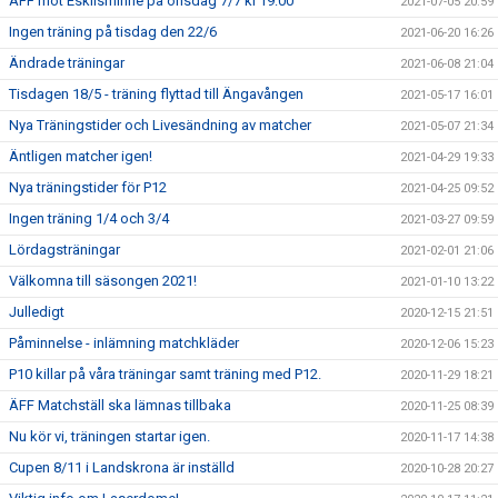
ÄFF mot Eskilsminne på onsdag 7/7 kl 19:00
2021-07-05 20:59
Ingen träning på tisdag den 22/6
2021-06-20 16:26
Ändrade träningar
2021-06-08 21:04
Tisdagen 18/5 - träning flyttad till Ängavången
2021-05-17 16:01
Nya Träningstider och Livesändning av matcher
2021-05-07 21:34
Äntligen matcher igen!
2021-04-29 19:33
Nya träningstider för P12
2021-04-25 09:52
Ingen träning 1/4 och 3/4
2021-03-27 09:59
Lördagsträningar
2021-02-01 21:06
Välkomna till säsongen 2021!
2021-01-10 13:22
Julledigt
2020-12-15 21:51
Påminnelse - inlämning matchkläder
2020-12-06 15:23
P10 killar på våra träningar samt träning med P12.
2020-11-29 18:21
ÄFF Matchställ ska lämnas tillbaka
2020-11-25 08:39
Nu kör vi, träningen startar igen.
2020-11-17 14:38
Cupen 8/11 i Landskrona är inställd
2020-10-28 20:27