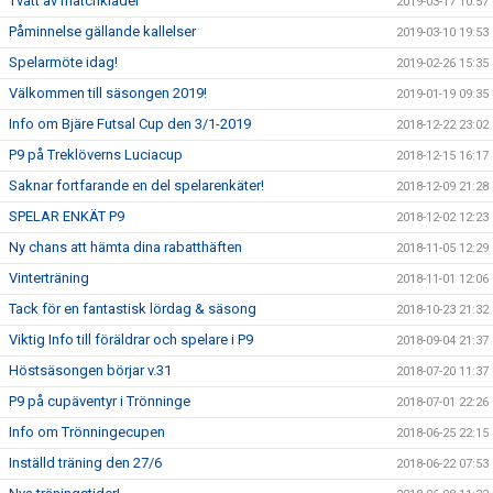
Tvätt av matchkläder
2019-03-17 10:57
Påminnelse gällande kallelser
2019-03-10 19:53
Spelarmöte idag!
2019-02-26 15:35
Välkommen till säsongen 2019!
2019-01-19 09:35
Info om Bjäre Futsal Cup den 3/1-2019
2018-12-22 23:02
P9 på Treklöverns Luciacup
2018-12-15 16:17
Saknar fortfarande en del spelarenkäter!
2018-12-09 21:28
SPELAR ENKÄT P9
2018-12-02 12:23
Ny chans att hämta dina rabatthäften
2018-11-05 12:29
Vinterträning
2018-11-01 12:06
Tack för en fantastisk lördag & säsong
2018-10-23 21:32
Viktig Info till föräldrar och spelare i P9
2018-09-04 21:37
Höstsäsongen börjar v.31
2018-07-20 11:37
P9 på cupäventyr i Trönninge
2018-07-01 22:26
Info om Trönningecupen
2018-06-25 22:15
Inställd träning den 27/6
2018-06-22 07:53