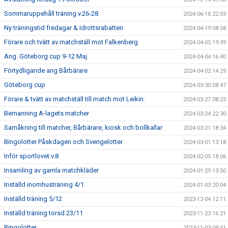
Sommaruppehåll träning v.26-28
2024-06-10 22:03
Ny träningstid fredagar & Idrottsrabatten
2024-04-19 08:58
Förare och tvätt av matchställ mot Falkenberg
2024-04-05 19:39
Ang. Göteborg cup 9-12 Maj.
2024-04-04 16:40
Förtydligande ang Bårbärare
2024-04-02 14:29
Göteborg cup
2024-03-30 08:47
Förare & tvätt av matchställ till match mot Leikin.
2024-03-27 08:23
Bemanning A-lagets matcher
2024-03-24 22:30
Samåkning till matcher, Bårbärare, kiosk och bollkallar
2024-03-21 18:34
Bingolotter Påskdagen och Sverigelotter
2024-03-01 13:18
Inför sportlovet v.8
2024-02-05 18:06
Insamling av gamla matchkläder
2024-01-29 13:50
Inställd inomhusträning 4/1.
2024-01-03 20:04
Inställd träning 5/12
2023-12-04 12:11
Inställd träning torsd 23/11
2023-11-23 16:21
Bingolotter
2023-11-03 09:41