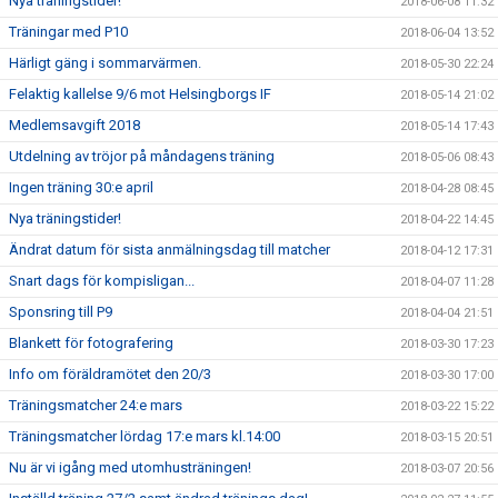
Nya träningstider!
2018-06-08 11:32
Träningar med P10
2018-06-04 13:52
Härligt gäng i sommarvärmen.
2018-05-30 22:24
Felaktig kallelse 9/6 mot Helsingborgs IF
2018-05-14 21:02
Medlemsavgift 2018
2018-05-14 17:43
Utdelning av tröjor på måndagens träning
2018-05-06 08:43
Ingen träning 30:e april
2018-04-28 08:45
Nya träningstider!
2018-04-22 14:45
Ändrat datum för sista anmälningsdag till matcher
2018-04-12 17:31
Snart dags för kompisligan...
2018-04-07 11:28
Sponsring till P9
2018-04-04 21:51
Blankett för fotografering
2018-03-30 17:23
Info om föräldramötet den 20/3
2018-03-30 17:00
Träningsmatcher 24:e mars
2018-03-22 15:22
Träningsmatcher lördag 17:e mars kl.14:00
2018-03-15 20:51
Nu är vi igång med utomhusträningen!
2018-03-07 20:56