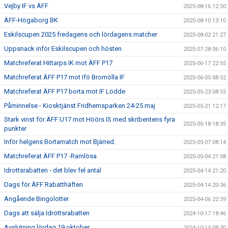
Vejby IF vs ÄFF
2025-08-16 12:50
ÄFF-Högaborg BK
2025-08-10 13:10
Eskilscupen 2025 fredagens och lördagens matcher
2025-08-02 21:27
Uppsnack inför Eskilscupen och hösten
2025-07-28 06:10
Matchreferat Hittarps IK mot ÄFF P17
2025-06-17 22:55
Matchreferat ÄFF P17 mot Ifö Bromölla IF
2025-06-05 08:52
Matchreferat ÄFF P17 borta mot IF Lödde
2025-05-23 08:55
Påminnelse - Kiosktjänst Fridhemsparken 24-25 maj
2025-05-21 12:17
Stark vinst för ÄFF U17 mot Höörs IS med skribentens fyra
2025-05-18 18:35
punkter
Inför helgens Bortamatch mot Bjärred.
2025-05-07 08:14
Matchreferat ÄFF P17 -Ramlösa
2025-05-04 21:08
Idrottsrabatten - det blev fel antal
2025-04-14 21:20
Dags för ÄFF Rabatthäften
2025-04-14 20:36
Angående Bingolotter
2025-04-06 22:39
Dags att sälja Idrottsrabatten
2024-10-17 18:46
Avslutning lördag 19 oktober
2024-10-14 09:30