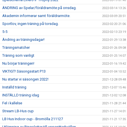
2022-03-19 07:46
ÄNDRING av Spelar/föräldramöte på onsdag.
2022-03-14 13:26
Akademin informerar samt föräldrarmöte.
2022-03-09 20:51
Sportlov, ingen träning på torsdag.
2022-02-20 21:06
5-5
2022-02-13 23:19
Ändring av träningsdagar!
2022-01-29 13:38
Träningsmatcher
2022-01-26 09:08
Träning som vanligt
2022-01-25 14:07
Nu börjar träningen!
2022-01-16 19:42
VIKTIGT! Säsongsstart P13
2022-01-04 10:52
Nu startar vi säsongen 2022!
2021-12-28 09:48
Inställd träning
2021-12-07 15:46
INSTÄLLD träning idag
2021-12-02 12:08
Fel i kallelse
2021-11-28 21:44
Stream LB-Hus cup
2021-11-27 14:01
LB Hus Indoor cup - Bromölla 211127
2021-11-21 17:35
Utlämning av Bingolotter till uppesittarkvällen