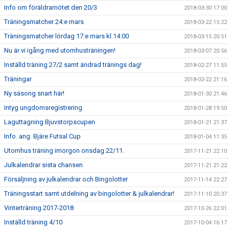
Info om föräldramötet den 20/3
2018-03-30 17:00
Träningsmatcher 24:e mars
2018-03-22 15:22
Träningsmatcher lördag 17:e mars kl.14:00
2018-03-15 20:51
Nu är vi igång med utomhusträningen!
2018-03-07 20:56
Inställd träning 27/2 samt ändrad tränings dag!
2018-02-27 11:55
Träningar
2018-02-22 21:16
Ny säsong snart här!
2018-01-30 21:46
Intyg ungdomsregistrering
2018-01-28 19:50
Laguttagning Bjuvstorpscupen
2018-01-21 21:37
Info. ang. Bjäre Futsal Cup
2018-01-04 11:35
Utomhus träning imorgon onsdag 22/11.
2017-11-21 22:10
Julkalendrar sista chansen
2017-11-21 21:22
Försäljning av julkalendrar och Bingolotter
2017-11-14 22:27
Träningsstart samt utdelning av bingolotter & julkalendrar!
2017-11-10 20:37
Vinterträning 2017-2018
2017-10-26 22:01
Inställd träning 4/10
2017-10-04 16:17