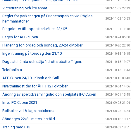
2021-11-15 10:06
Vinterträning och lite annat
2021-11-02 22:19
Regler för parkeringen på Fridhemsparken vid Rögles
2021-11-02 10:53
hemmamatcher.
Bingolotter till uppesittarkvällen 23/12!
2021-11-01 11:18
Lagen för ÄFF-cupen
2021-10-24 06:00
Planering för lördag och söndag, 23-24 oktober
2021-10-20 22:10
Ingen träning på torsdag den 21/10
2021-10-18 19:15
Dags att hämta och sälja ”Idrottsrabatten” igen.
2021-10-18 19:07
Telefonlista
2021-10-13 11:43
ÄFF-Cupen 24/10 - Kiosk och Grill
2021-10-13 09:43
Nya träningstider för ÄFF P12 i oktober
2021-10-04 14:06
Ändring av speltid/samlingstid och spelplats IFC Cupen
2021-10-01 13:45
Info. IFC-Cupen 2021
2021-09-28 21:04
Bollkallar vid A-lags matcherna
2021-08-25 16:34
Söndagen 22/8 - match inställd
2021-08-18 10:17
Träning med P13
2021-08-09 18:51