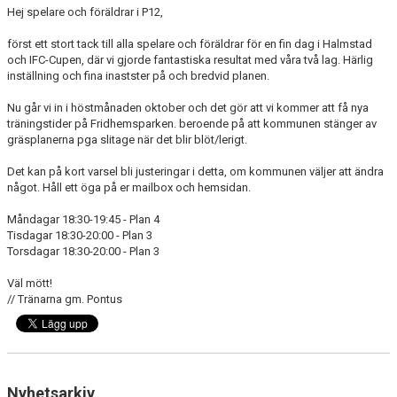
Hej spelare och föräldrar i P12,
först ett stort tack till alla spelare och föräldrar för en fin dag i Halmstad
och IFC-Cupen, där vi gjorde fantastiska resultat med våra två lag. Härlig
inställning och fina inastster på och bredvid planen.
Nu går vi in i höstmånaden oktober och det gör att vi kommer att få nya
träningstider på Fridhemsparken. beroende på att kommunen stänger av
gräsplanerna pga slitage när det blir blöt/lerigt.
Det kan på kort varsel bli justeringar i detta, om kommunen väljer att ändra
något. Håll ett öga på er mailbox och hemsidan.
Måndagar 18:30-19:45 - Plan 4
Tisdagar 18:30-20:00 - Plan 3
Torsdagar 18:30-20:00 - Plan 3
Väl mött!
// Tränarna gm. Pontus
Nyhetsarkiv