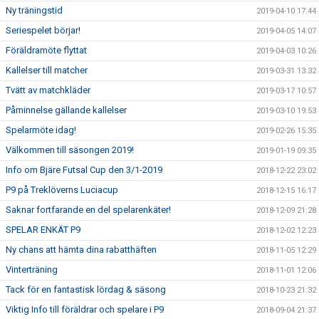
Ny träningstid
2019-04-10 17:44
Seriespelet börjar!
2019-04-05 14:07
Föräldramöte flyttat
2019-04-03 10:26
Kallelser till matcher
2019-03-31 13:32
Tvätt av matchkläder
2019-03-17 10:57
Påminnelse gällande kallelser
2019-03-10 19:53
Spelarmöte idag!
2019-02-26 15:35
Välkommen till säsongen 2019!
2019-01-19 09:35
Info om Bjäre Futsal Cup den 3/1-2019
2018-12-22 23:02
P9 på Treklöverns Luciacup
2018-12-15 16:17
Saknar fortfarande en del spelarenkäter!
2018-12-09 21:28
SPELAR ENKÄT P9
2018-12-02 12:23
Ny chans att hämta dina rabatthäften
2018-11-05 12:29
Vinterträning
2018-11-01 12:06
Tack för en fantastisk lördag & säsong
2018-10-23 21:32
Viktig Info till föräldrar och spelare i P9
2018-09-04 21:37