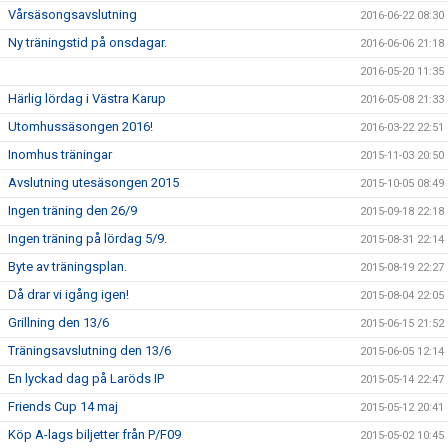
Vårsäsongsavslutning
2016-06-22 08:30
Ny träningstid på onsdagar.
2016-06-06 21:18
2016-05-20 11:35
Härlig lördag i Västra Karup
2016-05-08 21:33
Utomhussäsongen 2016!
2016-03-22 22:51
Inomhus träningar
2015-11-03 20:50
Avslutning utesäsongen 2015
2015-10-05 08:49
Ingen träning den 26/9
2015-09-18 22:18
Ingen träning på lördag 5/9.
2015-08-31 22:14
Byte av träningsplan.
2015-08-19 22:27
Då drar vi igång igen!
2015-08-04 22:05
Grillning den 13/6
2015-06-15 21:52
Träningsavslutning den 13/6
2015-06-05 12:14
En lyckad dag på Laröds IP
2015-05-14 22:47
Friends Cup 14 maj
2015-05-12 20:41
Köp A-lags biljetter från P/F09
2015-05-02 10:45