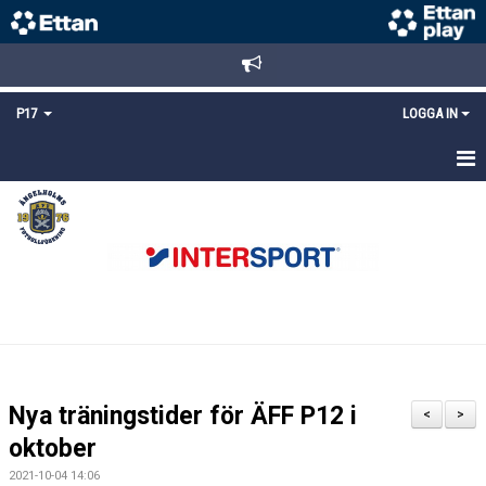
P17
LOGGA IN
HEM
NYHETER
TRUPPEN
KALENDER
MATCHER
Nya träningstider för ÄFF P12 i
<
>
DOKUMENT
oktober
2021-10-04 14:06
KONTAKT