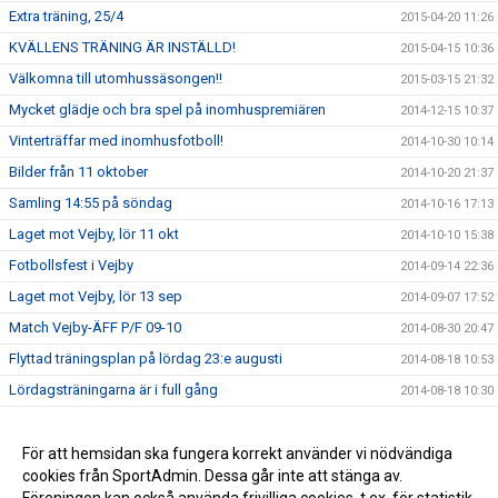
Extra träning, 25/4
2015-04-20 11:26
KVÄLLENS TRÄNING ÄR INSTÄLLD!
2015-04-15 10:36
Välkomna till utomhussäsongen!!
2015-03-15 21:32
Mycket glädje och bra spel på inomhuspremiären
2014-12-15 10:37
Vinterträffar med inomhusfotboll!
2014-10-30 10:14
Bilder från 11 oktober
2014-10-20 21:37
Samling 14:55 på söndag
2014-10-16 17:13
Laget mot Vejby, lör 11 okt
2014-10-10 15:38
Fotbollsfest i Vejby
2014-09-14 22:36
Laget mot Vejby, lör 13 sep
2014-09-07 17:52
Match Vejby-ÄFF P/F 09-10
2014-08-30 20:47
Flyttad träningsplan på lördag 23:e augusti
2014-08-18 10:53
Lördagsträningarna är i full gång
2014-08-18 10:30
Avslutningsmatcher i solsken
2014-06-22 14:28
Ändrad träningstid
För att hemsidan ska fungera korrekt använder vi nödvändiga
2014-06-07 19:27
cookies från SportAdmin. Dessa går inte att stänga av.
P/F09-10 spelar fotboll
2014-05-28 09:16