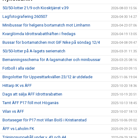
50/50-lotter 21/9 och Kiosktjänst v.39
2026-08-03 15:56
Lagfotografering 260507
2026-04-30 14:27
Minibussar för helgens bortamatch mot Limhamn
2026-04-23 07:06
Kvarglömda Idrottsrabatthäften i fredags
2026-04-19 13:05
Bussar för bortamatchen mot GIF Nike på söndag 12/4
2026-04-08 09:47
50/50-lotter på A-lagets seriematch
2026-03-31 11:35
Bemanningsschema för A-lagsmatcher och minibussar
2026-03-25 08:16
Fotboll i alla väder
2026-02-03 09:15
Bingolotter för Uppesittarkvällen 23/12 är utdelade
2025-11-06 19:04
Hittarp IK vs ÄFF
2025-10-20 18:36
Dags att sälja ÄFF Idrottsrabatten
2025-10-19 20:51
Tamt ÄFF P17 föll mot Höganäs
2025-10-13 18:45
Vilan vs ÄFF
2025-10-07 18:13
Bortaseger för P17 mot Vilan BoIS i Kristianstad
2025-10-06 09:02
ÄFF vs Laholm FK
2025-09-29 21:55
Träningsuppehåll under v. 43 och 44
2025-09-29 18:16