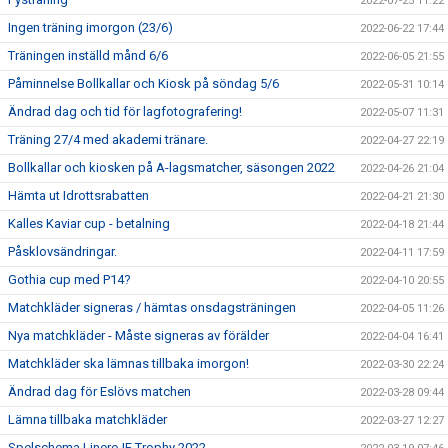
2022-07-25 11:22
Ingen träning imorgon (23/6)
2022-06-22 17:44
Träningen inställd månd 6/6
2022-06-05 21:55
Påminnelse Bollkallar och Kiosk på söndag 5/6
2022-05-31 10:14
Ändrad dag och tid för lagfotografering!
2022-05-07 11:31
Träning 27/4 med akademi tränare.
2022-04-27 22:19
Bollkallar och kiosken på A-lagsmatcher, säsongen 2022
2022-04-26 21:04
Hämta ut Idrottsrabatten
2022-04-21 21:30
Kalles Kaviar cup - betalning
2022-04-18 21:44
Påsklovsändringar.
2022-04-11 17:59
Gothia cup med P14?
2022-04-10 20:55
Matchkläder signeras / hämtas onsdagsträningen
2022-04-05 11:26
Nya matchkläder - Måste signeras av förälder
2022-04-04 16:41
Matchkläder ska lämnas tillbaka imorgon!
2022-03-30 22:24
Ändrad dag för Eslövs matchen
2022-03-28 09:44
Lämna tillbaka matchkläder
2022-03-27 12:27
Spelschema Linero IF Trophy 2022