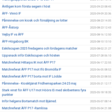
Äntligen kom första segern i höst
2025-09-23 08:45
ÄFF- Vinnö IF
2025-09-09 20:36
Påminnelse om kiosk och försäljning av lotter
2025-08-23 14:05
ÄFF-Åstorp
2025-08-23 12:43
Vejby IF vs ÄFF
2025-08-16 12:50
ÄFF-Högaborg BK
2025-08-10 13:10
Eskilscupen 2025 fredagens och lördagens matcher
2025-08-02 21:27
Uppsnack inför Eskilscupen och hösten
2025-07-28 06:10
Matchreferat Hittarps IK mot ÄFF P17
2025-06-17 22:55
Matchreferat ÄFF P17 mot Ifö Bromölla IF
2025-06-05 08:52
Matchreferat ÄFF P17 borta mot IF Lödde
2025-05-23 08:55
Påminnelse - Kiosktjänst Fridhemsparken 24-25 maj
2025-05-21 12:17
Stark vinst för ÄFF U17 mot Höörs IS med skribentens fyra
2025-05-18 18:35
punkter
Inför helgens Bortamatch mot Bjärred.
2025-05-07 08:14
Matchreferat ÄFF P17 -Ramlösa
2025-05-04 21:08