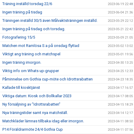
Träning inställd torsdag 22/6
2023-06-19 22:48
Ingen träning på tisdag
2023-06-04 21:36
Träningen inställd 30/5 även Målvaktsträningen inställd.
2023-05-29 22:12
Ingen träning på tisdag och torsdag.
2023-05-21 22:42
Fotografering 15/5
2023-05-09 21:05
Matchen mot Ramlösa S:a på onsdag flyttad
2023-05-02 13:02
Viktigt ang träning och matchspel
2023-05-01 19:56
Ingen träning imorgon.
2023-04-30 13:25
Viktig info om Whats up-grupper
2023-04-25 12:33
Påminnelse om Gothia cup-möte och Idrottsrabatten
2023-04-23 18:35
Kallade till kiosktjänst
2023-04-17 16:57
Viktiga datum: Kiosk och Bollkallar 2023
2023-04-17 08:05
Ny försäljning av ”Idrottsrabatten”
2023-04-15 18:29
Nya träningstider samt nya matchställ.
2023-04-14 12:17
Matchkläder lämnas tillbaka idag eller imorgon.
2023-04-11 08:50
P14 Föräldrarmöte 24/4 Gothia Cup
2023-04-11 07:56