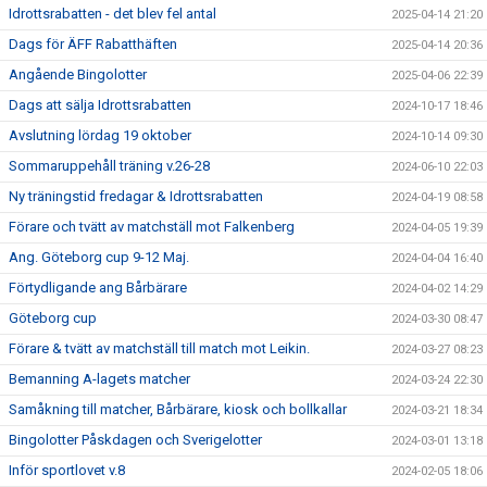
Idrottsrabatten - det blev fel antal
2025-04-14 21:20
Dags för ÄFF Rabatthäften
2025-04-14 20:36
Angående Bingolotter
2025-04-06 22:39
Dags att sälja Idrottsrabatten
2024-10-17 18:46
Avslutning lördag 19 oktober
2024-10-14 09:30
Sommaruppehåll träning v.26-28
2024-06-10 22:03
Ny träningstid fredagar & Idrottsrabatten
2024-04-19 08:58
Förare och tvätt av matchställ mot Falkenberg
2024-04-05 19:39
Ang. Göteborg cup 9-12 Maj.
2024-04-04 16:40
Förtydligande ang Bårbärare
2024-04-02 14:29
Göteborg cup
2024-03-30 08:47
Förare & tvätt av matchställ till match mot Leikin.
2024-03-27 08:23
Bemanning A-lagets matcher
2024-03-24 22:30
Samåkning till matcher, Bårbärare, kiosk och bollkallar
2024-03-21 18:34
Bingolotter Påskdagen och Sverigelotter
2024-03-01 13:18
Inför sportlovet v.8
2024-02-05 18:06