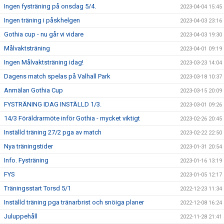
Ingen fysträning på onsdag 5/4.
2023-04-04 15:45
Ingen träning i påskhelgen
2023-04-03 23:16
Gothia cup - nu går vi vidare
2023-04-03 19:30
Målvaktsträning
2023-04-01 09:19
Ingen Målvaktsträning idag!
2023-03-23 14:04
Dagens match spelas på Valhall Park
2023-03-18 10:37
Anmälan Gothia Cup
2023-03-15 20:09
FYSTRÄNING IDAG INSTÄLLD 1/3.
2023-03-01 09:26
14/3 Föräldrarmöte inför Gothia - mycket viktigt
2023-02-26 20:45
Inställd träning 27/2 pga av match
2023-02-22 22:50
Nya träningstider
2023-01-31 20:54
Info. Fysträning
2023-01-16 13:19
FYS
2023-01-05 12:17
Träningsstart Torsd 5/1
2022-12-23 11:34
Inställd träning pga tränarbrist och snöiga planer
2022-12-08 16:24
Juluppehåll
2022-11-28 21:41