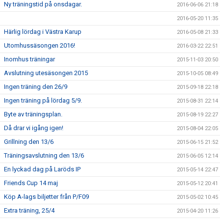
Ny träningstid på onsdagar.
2016-06-06 21:18
2016-05-20 11:35
Härlig lördag i Västra Karup
2016-05-08 21:33
Utomhussäsongen 2016!
2016-03-22 22:51
Inomhus träningar
2015-11-03 20:50
Avslutning utesäsongen 2015
2015-10-05 08:49
Ingen träning den 26/9
2015-09-18 22:18
Ingen träning på lördag 5/9.
2015-08-31 22:14
Byte av träningsplan.
2015-08-19 22:27
Då drar vi igång igen!
2015-08-04 22:05
Grillning den 13/6
2015-06-15 21:52
Träningsavslutning den 13/6
2015-06-05 12:14
En lyckad dag på Laröds IP
2015-05-14 22:47
Friends Cup 14 maj
2015-05-12 20:41
Köp A-lags biljetter från P/F09
2015-05-02 10:45
Extra träning, 25/4
2015-04-20 11:26