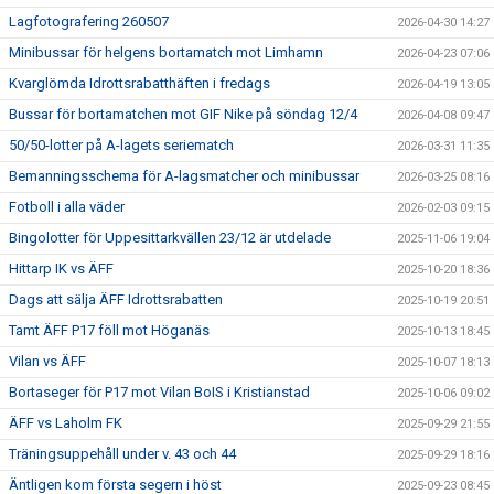
Lagfotografering 260507
2026-04-30 14:27
Minibussar för helgens bortamatch mot Limhamn
2026-04-23 07:06
Kvarglömda Idrottsrabatthäften i fredags
2026-04-19 13:05
Bussar för bortamatchen mot GIF Nike på söndag 12/4
2026-04-08 09:47
50/50-lotter på A-lagets seriematch
2026-03-31 11:35
Bemanningsschema för A-lagsmatcher och minibussar
2026-03-25 08:16
Fotboll i alla väder
2026-02-03 09:15
Bingolotter för Uppesittarkvällen 23/12 är utdelade
2025-11-06 19:04
Hittarp IK vs ÄFF
2025-10-20 18:36
Dags att sälja ÄFF Idrottsrabatten
2025-10-19 20:51
Tamt ÄFF P17 föll mot Höganäs
2025-10-13 18:45
Vilan vs ÄFF
2025-10-07 18:13
Bortaseger för P17 mot Vilan BoIS i Kristianstad
2025-10-06 09:02
ÄFF vs Laholm FK
2025-09-29 21:55
Träningsuppehåll under v. 43 och 44
2025-09-29 18:16
Äntligen kom första segern i höst
2025-09-23 08:45