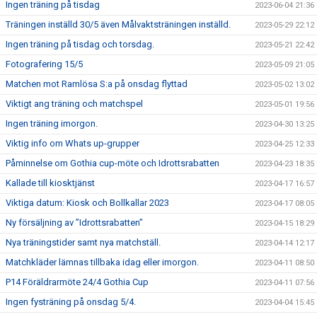
Ingen träning på tisdag
2023-06-04 21:36
Träningen inställd 30/5 även Målvaktsträningen inställd.
2023-05-29 22:12
Ingen träning på tisdag och torsdag.
2023-05-21 22:42
Fotografering 15/5
2023-05-09 21:05
Matchen mot Ramlösa S:a på onsdag flyttad
2023-05-02 13:02
Viktigt ang träning och matchspel
2023-05-01 19:56
Ingen träning imorgon.
2023-04-30 13:25
Viktig info om Whats up-grupper
2023-04-25 12:33
Påminnelse om Gothia cup-möte och Idrottsrabatten
2023-04-23 18:35
Kallade till kiosktjänst
2023-04-17 16:57
Viktiga datum: Kiosk och Bollkallar 2023
2023-04-17 08:05
Ny försäljning av ”Idrottsrabatten”
2023-04-15 18:29
Nya träningstider samt nya matchställ.
2023-04-14 12:17
Matchkläder lämnas tillbaka idag eller imorgon.
2023-04-11 08:50
P14 Föräldrarmöte 24/4 Gothia Cup
2023-04-11 07:56
Ingen fysträning på onsdag 5/4.
2023-04-04 15:45