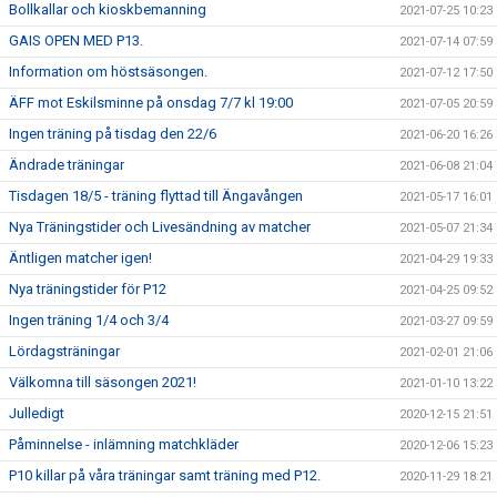
Bollkallar och kioskbemanning
2021-07-25 10:23
GAIS OPEN MED P13.
2021-07-14 07:59
Information om höstsäsongen.
2021-07-12 17:50
ÄFF mot Eskilsminne på onsdag 7/7 kl 19:00
2021-07-05 20:59
Ingen träning på tisdag den 22/6
2021-06-20 16:26
Ändrade träningar
2021-06-08 21:04
Tisdagen 18/5 - träning flyttad till Ängavången
2021-05-17 16:01
Nya Träningstider och Livesändning av matcher
2021-05-07 21:34
Äntligen matcher igen!
2021-04-29 19:33
Nya träningstider för P12
2021-04-25 09:52
Ingen träning 1/4 och 3/4
2021-03-27 09:59
Lördagsträningar
2021-02-01 21:06
Välkomna till säsongen 2021!
2021-01-10 13:22
Julledigt
2020-12-15 21:51
Påminnelse - inlämning matchkläder
2020-12-06 15:23
P10 killar på våra träningar samt träning med P12.
2020-11-29 18:21