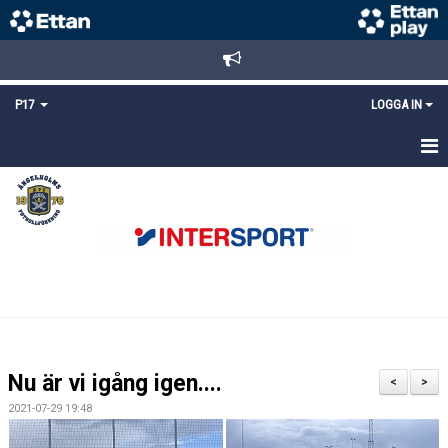
P17
LOGGA IN
HEM
NYHETER
TRUPPEN
KALENDER
MATCHER
Nu är vi igång igen....
<
>
DOKUMENT
2021-07-29 19:48
KONTAKT