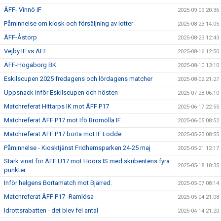
ÄFF- Vinnö IF
2025-09-09 20:36
Påminnelse om kiosk och försäljning av lotter
2025-08-23 14:05
ÄFF-Åstorp
2025-08-23 12:43
Vejby IF vs ÄFF
2025-08-16 12:50
ÄFF-Högaborg BK
2025-08-10 13:10
Eskilscupen 2025 fredagens och lördagens matcher
2025-08-02 21:27
Uppsnack inför Eskilscupen och hösten
2025-07-28 06:10
Matchreferat Hittarps IK mot ÄFF P17
2025-06-17 22:55
Matchreferat ÄFF P17 mot Ifö Bromölla IF
2025-06-05 08:52
Matchreferat ÄFF P17 borta mot IF Lödde
2025-05-23 08:55
Påminnelse - Kiosktjänst Fridhemsparken 24-25 maj
2025-05-21 12:17
Stark vinst för ÄFF U17 mot Höörs IS med skribentens fyra
2025-05-18 18:35
punkter
Inför helgens Bortamatch mot Bjärred.
2025-05-07 08:14
Matchreferat ÄFF P17 -Ramlösa
2025-05-04 21:08
Idrottsrabatten - det blev fel antal
2025-04-14 21:20