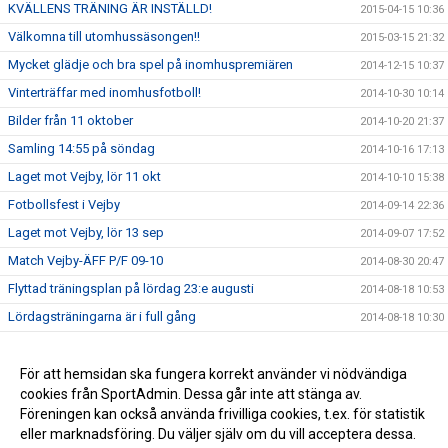
KVÄLLENS TRÄNING ÄR INSTÄLLD!
2015-04-15 10:36
Välkomna till utomhussäsongen!!
2015-03-15 21:32
Mycket glädje och bra spel på inomhuspremiären
2014-12-15 10:37
Vinterträffar med inomhusfotboll!
2014-10-30 10:14
Bilder från 11 oktober
2014-10-20 21:37
Samling 14:55 på söndag
2014-10-16 17:13
Laget mot Vejby, lör 11 okt
2014-10-10 15:38
Fotbollsfest i Vejby
2014-09-14 22:36
Laget mot Vejby, lör 13 sep
2014-09-07 17:52
Match Vejby-ÄFF P/F 09-10
2014-08-30 20:47
Flyttad träningsplan på lördag 23:e augusti
2014-08-18 10:53
Lördagsträningarna är i full gång
2014-08-18 10:30
Avslutningsmatcher i solsken
2014-06-22 14:28
Ändrad träningstid
För att hemsidan ska fungera korrekt använder vi nödvändiga
2014-06-07 19:27
cookies från SportAdmin. Dessa går inte att stänga av.
P/F09-10 spelar fotboll
2014-05-28 09:16
Föreningen kan också använda frivilliga cookies, t.ex. för statistik
eller marknadsföring. Du väljer själv om du vill acceptera dessa.