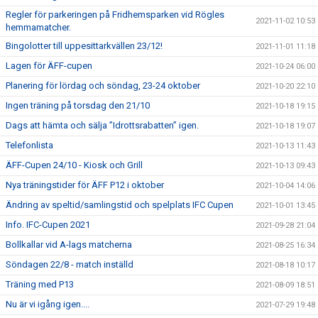
Regler för parkeringen på Fridhemsparken vid Rögles
2021-11-02 10:53
hemmamatcher.
Bingolotter till uppesittarkvällen 23/12!
2021-11-01 11:18
Lagen för ÄFF-cupen
2021-10-24 06:00
Planering för lördag och söndag, 23-24 oktober
2021-10-20 22:10
Ingen träning på torsdag den 21/10
2021-10-18 19:15
Dags att hämta och sälja ”Idrottsrabatten” igen.
2021-10-18 19:07
Telefonlista
2021-10-13 11:43
ÄFF-Cupen 24/10 - Kiosk och Grill
2021-10-13 09:43
Nya träningstider för ÄFF P12 i oktober
2021-10-04 14:06
Ändring av speltid/samlingstid och spelplats IFC Cupen
2021-10-01 13:45
Info. IFC-Cupen 2021
2021-09-28 21:04
Bollkallar vid A-lags matcherna
2021-08-25 16:34
Söndagen 22/8 - match inställd
2021-08-18 10:17
Träning med P13
2021-08-09 18:51
Nu är vi igång igen....
2021-07-29 19:48