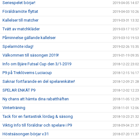
Seriespelet börjar!
2019-04-05 14:07
Föräldramöte flyttat
2019-04-03 10:26
Kallelser till matcher
2019-03-31 13:32
Tvätt av matchkläder
2019-03-17 10:57
Påminnelse gällande kallelser
2019-03-10 19:53
Spelarmöte idag!
2019-02-26 15:35
Välkommen till säsongen 2019!
2019-01-19 09:35
Info om Bjäre Futsal Cup den 3/1-2019
2018-12-22 23:02
P9 på Treklöverns Luciacup
2018-12-15 16:17
Saknar fortfarande en del spelarenkäter!
2018-12-09 21:28
SPELAR ENKÄT P9
2018-12-02 12:23
Ny chans att hämta dina rabatthäften
2018-11-05 12:29
Vinterträning
2018-11-01 12:06
Tack för en fantastisk lördag & säsong
2018-10-23 21:32
Viktig Info till föräldrar och spelare i P9
2018-09-04 21:37
Höstsäsongen börjar v.31
2018-07-20 11:37