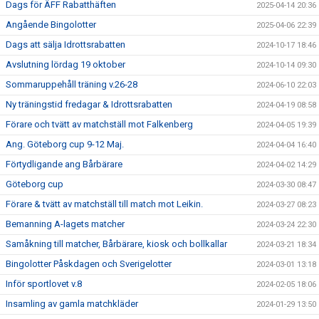
Dags för ÄFF Rabatthäften
2025-04-14 20:36
Angående Bingolotter
2025-04-06 22:39
Dags att sälja Idrottsrabatten
2024-10-17 18:46
Avslutning lördag 19 oktober
2024-10-14 09:30
Sommaruppehåll träning v.26-28
2024-06-10 22:03
Ny träningstid fredagar & Idrottsrabatten
2024-04-19 08:58
Förare och tvätt av matchställ mot Falkenberg
2024-04-05 19:39
Ang. Göteborg cup 9-12 Maj.
2024-04-04 16:40
Förtydligande ang Bårbärare
2024-04-02 14:29
Göteborg cup
2024-03-30 08:47
Förare & tvätt av matchställ till match mot Leikin.
2024-03-27 08:23
Bemanning A-lagets matcher
2024-03-24 22:30
Samåkning till matcher, Bårbärare, kiosk och bollkallar
2024-03-21 18:34
Bingolotter Påskdagen och Sverigelotter
2024-03-01 13:18
Inför sportlovet v.8
2024-02-05 18:06
Insamling av gamla matchkläder
2024-01-29 13:50