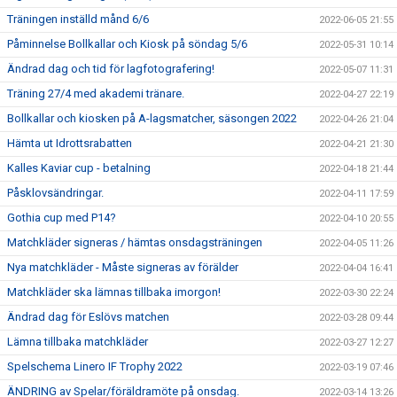
Träningen inställd månd 6/6
2022-06-05 21:55
Påminnelse Bollkallar och Kiosk på söndag 5/6
2022-05-31 10:14
Ändrad dag och tid för lagfotografering!
2022-05-07 11:31
Träning 27/4 med akademi tränare.
2022-04-27 22:19
Bollkallar och kiosken på A-lagsmatcher, säsongen 2022
2022-04-26 21:04
Hämta ut Idrottsrabatten
2022-04-21 21:30
Kalles Kaviar cup - betalning
2022-04-18 21:44
Påsklovsändringar.
2022-04-11 17:59
Gothia cup med P14?
2022-04-10 20:55
Matchkläder signeras / hämtas onsdagsträningen
2022-04-05 11:26
Nya matchkläder - Måste signeras av förälder
2022-04-04 16:41
Matchkläder ska lämnas tillbaka imorgon!
2022-03-30 22:24
Ändrad dag för Eslövs matchen
2022-03-28 09:44
Lämna tillbaka matchkläder
2022-03-27 12:27
Spelschema Linero IF Trophy 2022
2022-03-19 07:46
ÄNDRING av Spelar/föräldramöte på onsdag.
2022-03-14 13:26