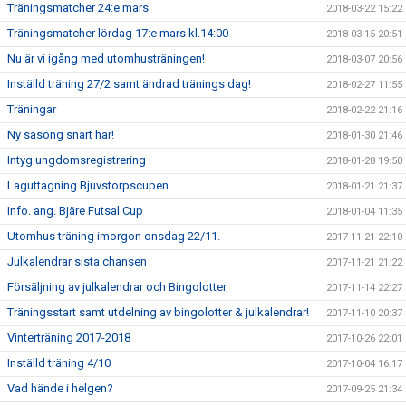
Träningsmatcher 24:e mars
2018-03-22 15:22
Träningsmatcher lördag 17:e mars kl.14:00
2018-03-15 20:51
Nu är vi igång med utomhusträningen!
2018-03-07 20:56
Inställd träning 27/2 samt ändrad tränings dag!
2018-02-27 11:55
Träningar
2018-02-22 21:16
Ny säsong snart här!
2018-01-30 21:46
Intyg ungdomsregistrering
2018-01-28 19:50
Laguttagning Bjuvstorpscupen
2018-01-21 21:37
Info. ang. Bjäre Futsal Cup
2018-01-04 11:35
Utomhus träning imorgon onsdag 22/11.
2017-11-21 22:10
Julkalendrar sista chansen
2017-11-21 21:22
Försäljning av julkalendrar och Bingolotter
2017-11-14 22:27
Träningsstart samt utdelning av bingolotter & julkalendrar!
2017-11-10 20:37
Vinterträning 2017-2018
2017-10-26 22:01
Inställd träning 4/10
2017-10-04 16:17
Vad hände i helgen?
2017-09-25 21:34