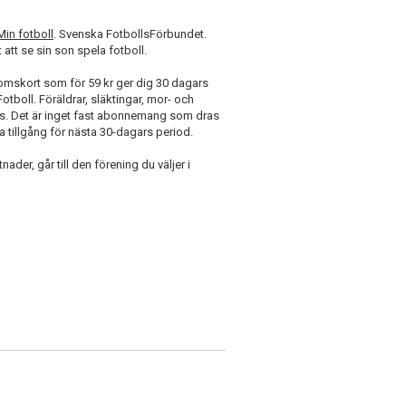
Min fotboll
. Svenska FotbollsFörbundet.
 att se sin son spela fotboll.
mskort som för 59 kr ger dig 30 dagars
tboll. Föräldrar, släktingar, mor- och
 pris. Det är inget fast abonnemang som dras
pa tillgång för nästa 30-dagars period.
ader, går till den förening du väljer i