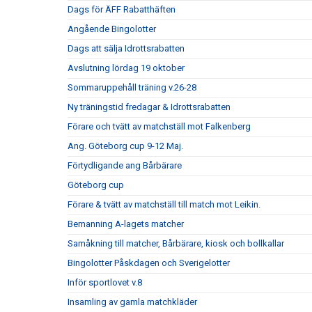
Dags för ÄFF Rabatthäften
Angående Bingolotter
Dags att sälja Idrottsrabatten
Avslutning lördag 19 oktober
Sommaruppehåll träning v.26-28
Ny träningstid fredagar & Idrottsrabatten
Förare och tvätt av matchställ mot Falkenberg
Ang. Göteborg cup 9-12 Maj.
Förtydligande ang Bårbärare
Göteborg cup
Förare & tvätt av matchställ till match mot Leikin.
Bemanning A-lagets matcher
Samåkning till matcher, Bårbärare, kiosk och bollkallar
Bingolotter Påskdagen och Sverigelotter
Inför sportlovet v.8
Insamling av gamla matchkläder