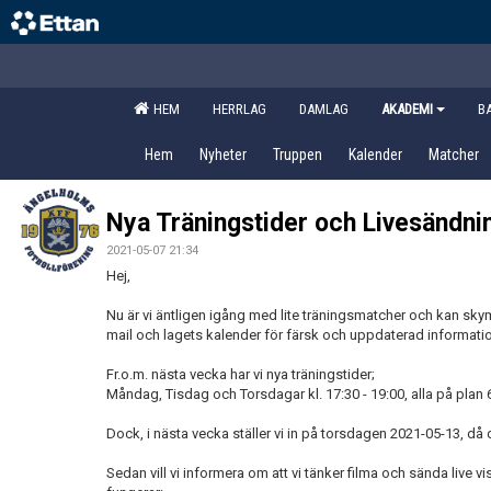
HEM
HERRLAG
DAMLAG
AKADEMI
B
Hem
Nyheter
Truppen
Kalender
Matcher
Nya Träningstider och Livesändni
2021-05-07 21:34
Hej,
Nu är vi äntligen igång med lite träningsmatcher och kan skymt
mail och lagets kalender för färsk och uppdaterad informati
Fr.o.m. nästa vecka har vi nya träningstider;
Måndag, Tisdag och Torsdagar kl. 17:30 - 19:00, alla på plan 
Dock, i nästa vecka ställer vi in på torsdagen 2021-05-13, då
Sedan vill vi informera om att vi tänker filma och sända live 