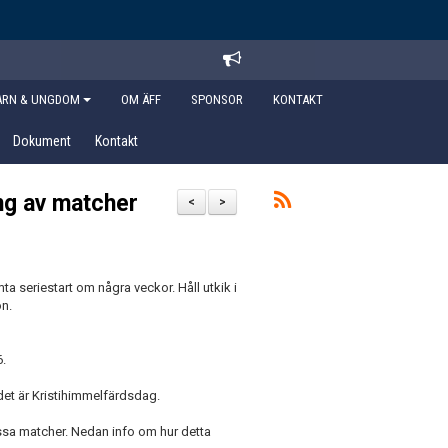
ARN & UNGDOM
OM ÄFF
SPONSOR
KONTAKT
Dokument
Kontakt
ng av matcher
<
>
a seriestart om några veckor. Håll utkik i
on.
6.
 det är Kristihimmelfärdsdag.
vissa matcher. Nedan info om hur detta