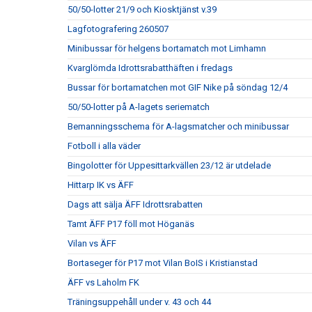
50/50-lotter 21/9 och Kiosktjänst v.39
Lagfotografering 260507
Minibussar för helgens bortamatch mot Limhamn
Kvarglömda Idrottsrabatthäften i fredags
Bussar för bortamatchen mot GIF Nike på söndag 12/4
50/50-lotter på A-lagets seriematch
Bemanningsschema för A-lagsmatcher och minibussar
Fotboll i alla väder
Bingolotter för Uppesittarkvällen 23/12 är utdelade
Hittarp IK vs ÄFF
Dags att sälja ÄFF Idrottsrabatten
Tamt ÄFF P17 föll mot Höganäs
Vilan vs ÄFF
Bortaseger för P17 mot Vilan BoIS i Kristianstad
ÄFF vs Laholm FK
Träningsuppehåll under v. 43 och 44