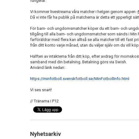
fungerar:
Vi kommer livestreama våra matcher i helgen genom appen -
Då vi inte får ha publik på matcherna är detta ett ypperligt sätt
För barn- och ungdomsmatcher köper du ett barn- och ungdo
tillgång till alla barn- och ungdomsmatcher som sänds i Min Fo
farföräldrar med flera kan alltså se alla matcher till ett fast
från ditt konto varje månad, utan du väljer själv om du vill kö
Hälften av intäkterna från ditt köp, efter avdrag för momskostn
samband med din betalning. Betalning görs via Swish.
Använd länk nedan:
https://minfotboll.svenskfotboll.se/MinFotbollInfo.html
Vi ses snart!
// Tränarna i P12
Nyhetsarkiv