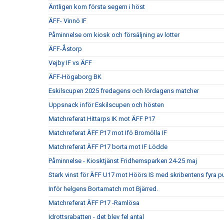
Äntligen kom första segern i höst
ÄFF- Vinnö IF
Påminnelse om kiosk och försäljning av lotter
ÄFF-Åstorp
Vejby IF vs ÄFF
ÄFF-Högaborg BK
Eskilscupen 2025 fredagens och lördagens matcher
Uppsnack inför Eskilscupen och hösten
Matchreferat Hittarps IK mot ÄFF P17
Matchreferat ÄFF P17 mot Ifö Bromölla IF
Matchreferat ÄFF P17 borta mot IF Lödde
Påminnelse - Kiosktjänst Fridhemsparken 24-25 maj
Stark vinst för ÄFF U17 mot Höörs IS med skribentens fyra p
Inför helgens Bortamatch mot Bjärred.
Matchreferat ÄFF P17 -Ramlösa
Idrottsrabatten - det blev fel antal