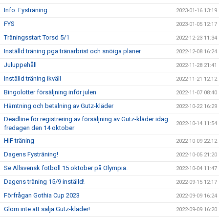
Info. Fysträning
2023-01-16 13:19
FYS
2023-01-05 12:17
Träningsstart Torsd 5/1
2022-12-23 11:34
Inställd träning pga tränarbrist och snöiga planer
2022-12-08 16:24
Juluppehåll
2022-11-28 21:41
Inställd träning ikväll
2022-11-21 12:12
Bingolotter försäljning inför julen
2022-11-07 08:40
Hämtning och betalning av Gutz-kläder
2022-10-22 16:29
Deadline för registrering av försäljning av Gutz-kläder idag
2022-10-14 11:54
fredagen den 14 oktober
HIF träning
2022-10-09 22:12
Dagens Fysträning!
2022-10-05 21:20
Se Allsvensk fotboll 15 oktober på Olympia.
2022-10-04 11:47
Dagens träning 15/9 inställd!
2022-09-15 12:17
Förfrågan Gothia Cup 2023
2022-09-09 16:24
Glöm inte att sälja Gutz-kläder!
2022-09-09 16:20