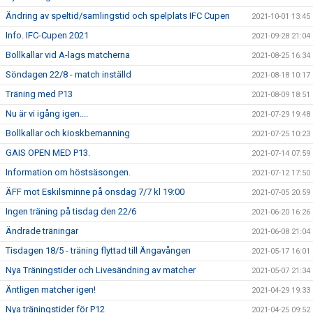
Ändring av speltid/samlingstid och spelplats IFC Cupen
2021-10-01 13:45
Info. IFC-Cupen 2021
2021-09-28 21:04
Bollkallar vid A-lags matcherna
2021-08-25 16:34
Söndagen 22/8 - match inställd
2021-08-18 10:17
Träning med P13
2021-08-09 18:51
Nu är vi igång igen....
2021-07-29 19:48
Bollkallar och kioskbemanning
2021-07-25 10:23
GAIS OPEN MED P13.
2021-07-14 07:59
Information om höstsäsongen.
2021-07-12 17:50
ÄFF mot Eskilsminne på onsdag 7/7 kl 19:00
2021-07-05 20:59
Ingen träning på tisdag den 22/6
2021-06-20 16:26
Ändrade träningar
2021-06-08 21:04
Tisdagen 18/5 - träning flyttad till Ängavången
2021-05-17 16:01
Nya Träningstider och Livesändning av matcher
2021-05-07 21:34
Äntligen matcher igen!
2021-04-29 19:33
Nya träningstider för P12
2021-04-25 09:52