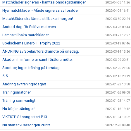
Matchkläder signeras / hämtas onsdagsträningen
2022-04-05 11:26
Nya matchkläder - Måste signeras av förälder
2022-04-04 16:41
Matchkläder ska lämnas tillbaka imorgon!
2022-03-30 22:24
Ändrad dag för Eslövs matchen
2022-03-28 09:44
Lämna tillbaka matchkläder
2022-03-27 12:27
Spelschema Linero IF Trophy 2022
2022-03-19 07:46
ÄNDRING av Spelar/föräldramöte på onsdag.
2022-03-14 13:26
Akademin informerar samt föräldrarmöte.
2022-03-09 20:51
Sportlov, ingen träning på torsdag.
2022-02-20 21:06
5-5
2022-02-13 23:19
Ändring av träningsdagar!
2022-01-29 13:38
Träningsmatcher
2022-01-26 09:08
Träning som vanligt
2022-01-25 14:07
Nu börjar träningen!
2022-01-16 19:42
VIKTIGT! Säsongsstart P13
2022-01-04 10:52
Nu startar vi säsongen 2022!
2021-12-28 09:48