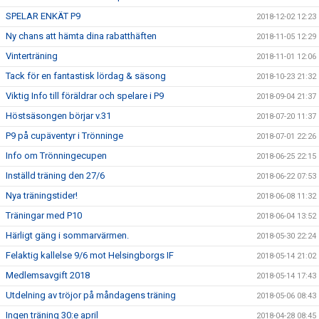
SPELAR ENKÄT P9
2018-12-02 12:23
Ny chans att hämta dina rabatthäften
2018-11-05 12:29
Vinterträning
2018-11-01 12:06
Tack för en fantastisk lördag & säsong
2018-10-23 21:32
Viktig Info till föräldrar och spelare i P9
2018-09-04 21:37
Höstsäsongen börjar v.31
2018-07-20 11:37
P9 på cupäventyr i Trönninge
2018-07-01 22:26
Info om Trönningecupen
2018-06-25 22:15
Inställd träning den 27/6
2018-06-22 07:53
Nya träningstider!
2018-06-08 11:32
Träningar med P10
2018-06-04 13:52
Härligt gäng i sommarvärmen.
2018-05-30 22:24
Felaktig kallelse 9/6 mot Helsingborgs IF
2018-05-14 21:02
Medlemsavgift 2018
2018-05-14 17:43
Utdelning av tröjor på måndagens träning
2018-05-06 08:43
Ingen träning 30:e april
2018-04-28 08:45