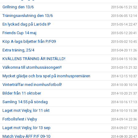
Grillning den 13/6
2015-06-15 21:52
Träningsavslutning den 13/6
2015-06-05 12:14
En lyckad dag på Laröds IP
2015-05-14 22:47
Friends Cup 14 maj
2015-05-12 20:41
Köp A-lags biljetter från P/F09
2015-05-02 10:45
Extra träning, 25/4
2015-04-20 11:26
KVÄLLENS TRÄNING ÄR INSTÄLLD!
2015-04-15 10:36
Välkomna till utomhussäsongen!!
2015-03-15 21:32
Mycket glädje och bra spel på inomhuspremiären
2014-12-15 10:37
Vinterträffar med inomhusfotboll!
2014-10-30 10:14
Bilder från 11 oktober
2014-10-20 21:37
Samling 14:55 på söndag
2014-10-16 17:13
Laget mot Vejby, lör 11 okt
2014-10-10 15:38
Fotbollsfest i Vejby
2014-09-14 22:36
Laget mot Vejby, lör 13 sep
2014-09-07 17:52
Match Vejby-ÄFF P/F 09-10
2014-08-30 20:47