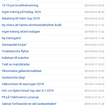
15-16 juni kioskbemanning
2019-05-02 20:24
Ingen träning på tisdag, 30/4
2019-04-26 06:50
Betalning till Halör Cup 2019
2019-04-24 22:22
Ny chans att hämta idrottsrabatthäften ikväll
2019-04-16 11:16
Ingen träning skärtorsdagen
2019-04-10 17:56
Ny träningstid
2019-04-10 17:44
Seriespelet börjar!
2019-04-05 14:07
Föräldramöte flyttat
2019-04-03 10:26
Kallelser till matcher
2019-03-31 13:32
Tvätt av matchkläder
2019-03-17 10:57
Påminnelse gällande kallelser
2019-03-10 19:53
Spelarmöte idag!
2019-02-26 15:35
Välkommen till säsongen 2019!
2019-01-19 09:35
Info om Bjäre Futsal Cup den 3/1-2019
2018-12-22 23:02
P9 på Treklöverns Luciacup
2018-12-15 16:17
Saknar fortfarande en del spelarenkäter!
2018-12-09 21:28