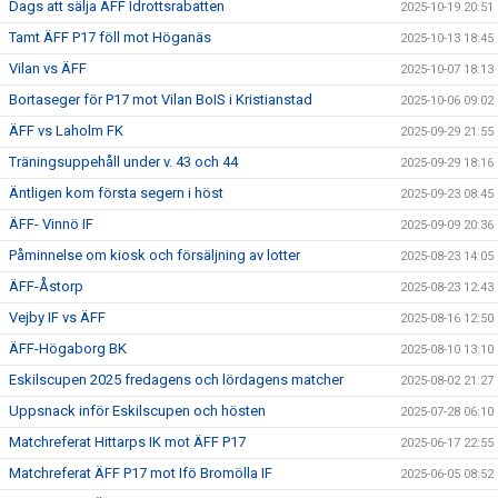
Dags att sälja ÄFF Idrottsrabatten
2025-10-19 20:51
Tamt ÄFF P17 föll mot Höganäs
2025-10-13 18:45
Vilan vs ÄFF
2025-10-07 18:13
Bortaseger för P17 mot Vilan BoIS i Kristianstad
2025-10-06 09:02
ÄFF vs Laholm FK
2025-09-29 21:55
Träningsuppehåll under v. 43 och 44
2025-09-29 18:16
Äntligen kom första segern i höst
2025-09-23 08:45
ÄFF- Vinnö IF
2025-09-09 20:36
Påminnelse om kiosk och försäljning av lotter
2025-08-23 14:05
ÄFF-Åstorp
2025-08-23 12:43
Vejby IF vs ÄFF
2025-08-16 12:50
ÄFF-Högaborg BK
2025-08-10 13:10
Eskilscupen 2025 fredagens och lördagens matcher
2025-08-02 21:27
Uppsnack inför Eskilscupen och hösten
2025-07-28 06:10
Matchreferat Hittarps IK mot ÄFF P17
2025-06-17 22:55
Matchreferat ÄFF P17 mot Ifö Bromölla IF
2025-06-05 08:52