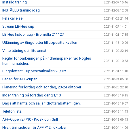
Inställd träning
2021-12-07 15:46
INSTÄLLD träning idag
2021-12-02 12:08
Fel i kallelse
2021-11-28 21:44
Stream LB-Hus cup
2021-11-27 14:01
LB Hus Indoor cup - Bromölla 211127
2021-11-21 17:35
Utlämning av Bingolotter till uppesittarkvällen
2021-11-15 10:06
Vinterträning och lite annat
2021-11-02 22:19
Regler för parkeringen på Fridhemsparken vid Rögles
2021-11-02 10:53
hemmamatcher.
Bingolotter till uppesittarkvällen 23/12!
2021-11-01 11:18
Lagen för ÄFF-cupen
2021-10-24 06:00
Planering för lördag och söndag, 23-24 oktober
2021-10-20 22:10
Ingen träning på torsdag den 21/10
2021-10-18 19:15
Dags att hämta och sälja ”Idrottsrabatten” igen.
2021-10-18 19:07
Telefonlista
2021-10-13 11:43
ÄFF-Cupen 24/10 - Kiosk och Grill
2021-10-13 09:43
Nya träningstider för ÄFF P12 i oktober
2021-10-04 14:06