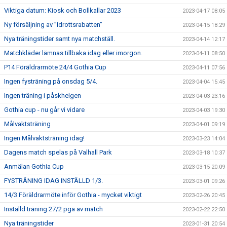
Viktiga datum: Kiosk och Bollkallar 2023
2023-04-17 08:05
Ny försäljning av ”Idrottsrabatten”
2023-04-15 18:29
Nya träningstider samt nya matchställ.
2023-04-14 12:17
Matchkläder lämnas tillbaka idag eller imorgon.
2023-04-11 08:50
P14 Föräldrarmöte 24/4 Gothia Cup
2023-04-11 07:56
Ingen fysträning på onsdag 5/4.
2023-04-04 15:45
Ingen träning i påskhelgen
2023-04-03 23:16
Gothia cup - nu går vi vidare
2023-04-03 19:30
Målvaktsträning
2023-04-01 09:19
Ingen Målvaktsträning idag!
2023-03-23 14:04
Dagens match spelas på Valhall Park
2023-03-18 10:37
Anmälan Gothia Cup
2023-03-15 20:09
FYSTRÄNING IDAG INSTÄLLD 1/3.
2023-03-01 09:26
14/3 Föräldrarmöte inför Gothia - mycket viktigt
2023-02-26 20:45
Inställd träning 27/2 pga av match
2023-02-22 22:50
Nya träningstider
2023-01-31 20:54