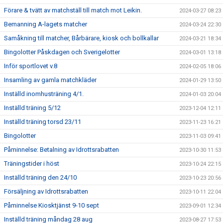
Förare & tvätt av matchställ till match mot Leikin.
2024-03-27 08:23
Bemanning A-lagets matcher
2024-03-24 22:30
Samåkning till matcher, Bårbärare, kiosk och bollkallar
2024-03-21 18:34
Bingolotter Påskdagen och Sverigelotter
2024-03-01 13:18
Inför sportlovet v.8
2024-02-05 18:06
Insamling av gamla matchkläder
2024-01-29 13:50
Inställd inomhusträning 4/1.
2024-01-03 20:04
Inställd träning 5/12
2023-12-04 12:11
Inställd träning torsd 23/11
2023-11-23 16:21
Bingolotter
2023-11-03 09:41
Påminnelse: Betalning av Idrottsrabatten
2023-10-30 11:53
Träningstider i höst
2023-10-24 22:15
Inställd träning den 24/10
2023-10-23 20:56
Försäljning av Idrottsrabatten
2023-10-11 22:04
Påminnelse Kiosktjänst 9-10 sept
2023-09-01 12:34
Inställd träning måndag 28 aug
2023-08-27 17:53