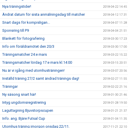
Nya träningstider!
2018-04-22 14:45
Ändrat datum för sista anmälningsdag till matcher
2018-04-12 17:31
Snart dags för kompisligan...
2018-04-07 11:28
Sponsring till P9
2018-04-04 21:51
Blankett för fotografering
2018-03-30 17:23
Info om föräldramötet den 20/3
2018-03-30 17:00
Träningsmatcher 24:e mars
2018-03-22 15:22
Träningsmatcher lördag 17:e mars kl.14:00
2018-03-15 20:51
Nu är vi igång med utomhusträningen!
2018-03-07 20:56
Inställd träning 27/2 samt ändrad tränings dag!
2018-02-27 11:55
Träningar
2018-02-22 21:16
Ny säsong snart här!
2018-01-30 21:46
Intyg ungdomsregistrering
2018-01-28 19:50
Laguttagning Bjuvstorpscupen
2018-01-21 21:37
Info. ang. Bjäre Futsal Cup
2018-01-04 11:35
Utomhus träning imorgon onsdag 22/11.
2017-11-21 22:10