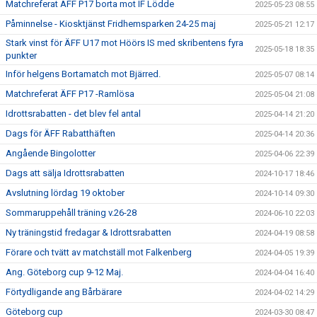
Matchreferat ÄFF P17 borta mot IF Lödde
2025-05-23 08:55
Påminnelse - Kiosktjänst Fridhemsparken 24-25 maj
2025-05-21 12:17
Stark vinst för ÄFF U17 mot Höörs IS med skribentens fyra
2025-05-18 18:35
punkter
Inför helgens Bortamatch mot Bjärred.
2025-05-07 08:14
Matchreferat ÄFF P17 -Ramlösa
2025-05-04 21:08
Idrottsrabatten - det blev fel antal
2025-04-14 21:20
Dags för ÄFF Rabatthäften
2025-04-14 20:36
Angående Bingolotter
2025-04-06 22:39
Dags att sälja Idrottsrabatten
2024-10-17 18:46
Avslutning lördag 19 oktober
2024-10-14 09:30
Sommaruppehåll träning v.26-28
2024-06-10 22:03
Ny träningstid fredagar & Idrottsrabatten
2024-04-19 08:58
Förare och tvätt av matchställ mot Falkenberg
2024-04-05 19:39
Ang. Göteborg cup 9-12 Maj.
2024-04-04 16:40
Förtydligande ang Bårbärare
2024-04-02 14:29
Göteborg cup
2024-03-30 08:47