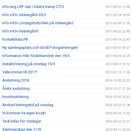
Info ang LRF cup i Västra Karup 27/5
2017-05-25 12:46
Info inför Västergård 20/5
2017-05-18 18:09
Info inför Lördagsfotbollen på Västergård.
2017-05-04 21:56
Info inför Västergård!
2017-04-25 22:46
Kontaktlista P8
2017-04-19 22:45
Ny samlingsplats och tid till Fotograferingen!
2017-03-31 09:27
Information från föräldramötet den 19/3
2017-03-29 22:29
Inställd träning på onsdag 15/3
2017-03-12 10:12
Välkommen till 2017!
2017-01-13 11:00
Avslutning 2016
2016-10-30 22:22
Årets avslutning
2016-10-27 21:24
Inomhusträning.
2016-10-25 20:31
Ändrad träningstid på onsdag.
2016-10-03 21:28
Vi kommer ha egen kiosk!
2016-09-24 12:52
Tack killar för i tisdags!
2016-09-22 10:21
Sammandrag den 1/10
2016-09-11 20:44