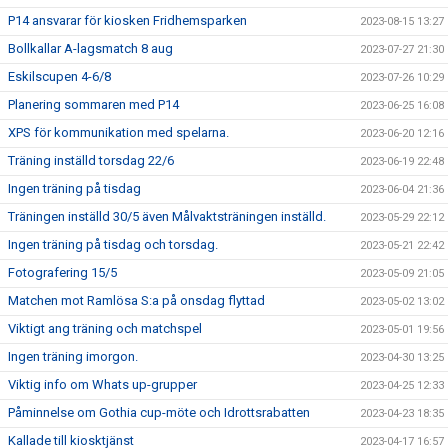
P14 ansvarar för kiosken Fridhemsparken
2023-08-15 13:27
Bollkallar A-lagsmatch 8 aug
2023-07-27 21:30
Eskilscupen 4-6/8
2023-07-26 10:29
Planering sommaren med P14
2023-06-25 16:08
XPS för kommunikation med spelarna.
2023-06-20 12:16
Träning inställd torsdag 22/6
2023-06-19 22:48
Ingen träning på tisdag
2023-06-04 21:36
Träningen inställd 30/5 även Målvaktsträningen inställd.
2023-05-29 22:12
Ingen träning på tisdag och torsdag.
2023-05-21 22:42
Fotografering 15/5
2023-05-09 21:05
Matchen mot Ramlösa S:a på onsdag flyttad
2023-05-02 13:02
Viktigt ang träning och matchspel
2023-05-01 19:56
Ingen träning imorgon.
2023-04-30 13:25
Viktig info om Whats up-grupper
2023-04-25 12:33
Påminnelse om Gothia cup-möte och Idrottsrabatten
2023-04-23 18:35
Kallade till kiosktjänst
2023-04-17 16:57