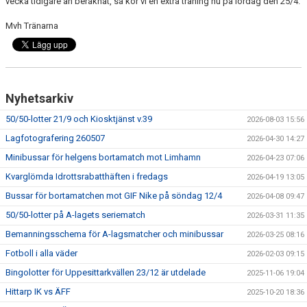
vecka tidigare än beräknat, så kör vi en extra träning nu på lördag den 25/4.
Mvh Tränarna
Nyhetsarkiv
50/50-lotter 21/9 och Kiosktjänst v.39
2026-08-03 15:56
Lagfotografering 260507
2026-04-30 14:27
Minibussar för helgens bortamatch mot Limhamn
2026-04-23 07:06
Kvarglömda Idrottsrabatthäften i fredags
2026-04-19 13:05
Bussar för bortamatchen mot GIF Nike på söndag 12/4
2026-04-08 09:47
50/50-lotter på A-lagets seriematch
2026-03-31 11:35
Bemanningsschema för A-lagsmatcher och minibussar
2026-03-25 08:16
Fotboll i alla väder
2026-02-03 09:15
Bingolotter för Uppesittarkvällen 23/12 är utdelade
2025-11-06 19:04
Hittarp IK vs ÄFF
2025-10-20 18:36