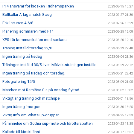
P14 ansvarar för kiosken Fridhemsparken
2023-08-15 13:27
Bollkallar A-lagsmatch 8 aug
2023-07-27 21:30
Eskilscupen 4-6/8
2023-07-26 10:29
Planering sommaren med P14
2023-06-25 16:08
XPS för kommunikation med spelarna.
2023-06-20 12:16
Träning inställd torsdag 22/6
2023-06-19 22:48
Ingen träning på tisdag
2023-06-04 21:36
Träningen inställd 30/5 även Målvaktsträningen inställd.
2023-05-29 22:12
Ingen träning på tisdag och torsdag.
2023-05-21 22:42
Fotografering 15/5
2023-05-09 21:05
Matchen mot Ramlösa S:a på onsdag flyttad
2023-05-02 13:02
Viktigt ang träning och matchspel
2023-05-01 19:56
Ingen träning imorgon.
2023-04-30 13:25
Viktig info om Whats up-grupper
2023-04-25 12:33
Påminnelse om Gothia cup-möte och Idrottsrabatten
2023-04-23 18:35
Kallade till kiosktjänst
2023-04-17 16:57