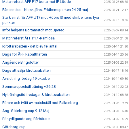
Matchreferat ÄFF P17 borta mot IF Lödde
2025-05-23 08:55
Påminnelse - Kiosktjänst Fridhemsparken 24-25 maj
2025-05-21 12:17
Stark vinst för ÄFF U17 mot Höörs IS med skribentens fyra
2025-05-18 18:35
punkter
Inför helgens Bortamatch mot Bjärred.
2025-05-07 08:14
Matchreferat ÄFF P17 -Ramlösa
2025-05-04 21:08
Idrottsrabatten - det blev fel antal
2025-04-14 21:20
Dags för ÄFF Rabatthäften
2025-04-14 20:36
Angående Bingolotter
2025-04-06 22:39
Dags att sälja Idrottsrabatten
2024-10-17 18:46
Avslutning lördag 19 oktober
2024-10-14 09:30
Sommaruppehåll träning v.26-28
2024-06-10 22:03
Ny träningstid fredagar & Idrottsrabatten
2024-04-19 08:58
Förare och tvätt av matchställ mot Falkenberg
2024-04-05 19:39
Ang. Göteborg cup 9-12 Maj.
2024-04-04 16:40
Förtydligande ang Bårbärare
2024-04-02 14:29
Göteborg cup
2024-03-30 08:47