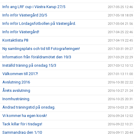
Info ang LRF cup i Västra Karup 27/5
2017-05-25 12:46
Info inför Västergård 20/5
2017-05-18 18:09
Info inför Lördagsfotbollen på Västergård.
2017-05-04 21:56
Info inför Västergård!
2017-04-25 22:46
Kontaktlista P8
2017-04-19 22:45
Ny samlingsplats och tid till Fotograferingen!
2017-03-31 09:27
Information från föräldramötet den 19/3
2017-03-29 22:29
Inställd träning på onsdag 15/3
2017-03-12 10:12
Välkommen till 2017!
2017-01-13 11:00
Avslutning 2016
2016-10-30 22:22
Årets avslutning
2016-10-27 21:24
Inomhusträning.
2016-10-25 20:31
Ändrad träningstid på onsdag.
2016-10-03 21:28
Vi kommer ha egen kiosk!
2016-09-24 12:52
Tack killar för i tisdags!
2016-09-22 10:21
Sammandrag den 1/10
2016-09-11 20:44