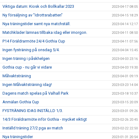
Viktiga datum: Kiosk och Bollkallar 2023
2023-04-17 08:05
Ny försäljning av ”Idrottsrabatten”
2023-04-15 18:29
Nya träningstider samt nya matchställ.
2023-04-14 12:17
Matchkläder lämnas tillbaka idag eller imorgon.
2023-04-11 08:50
P14 Föräldrarmöte 24/4 Gothia Cup
2023-04-11 07:56
Ingen fysträning på onsdag 5/4.
2023-04-04 15:45
Ingen träning i påskhelgen
2023-04-03 23:16
Gothia cup - nu går vi vidare
2023-04-03 19:30
Målvaktsträning
2023-04-01 09:19
Ingen Målvaktsträning idag!
2023-03-23 14:04
Dagens match spelas på Valhall Park
2023-03-18 10:37
Anmälan Gothia Cup
2023-03-15 20:09
FYSTRÄNING IDAG INSTÄLLD 1/3.
2023-03-01 09:26
14/3 Föräldrarmöte inför Gothia - mycket viktigt
2023-02-26 20:45
Inställd träning 27/2 pga av match
2023-02-22 22:50
Nya träningstider
2023-01-31 20:54