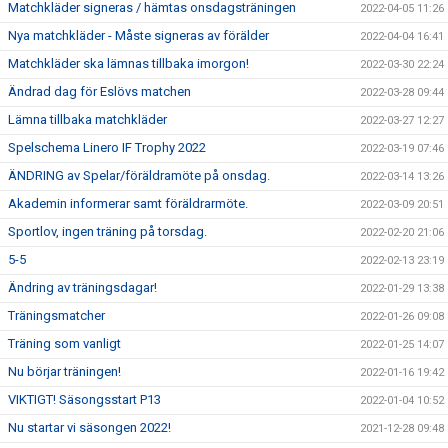
Matchkläder signeras / hämtas onsdagsträningen
2022-04-05 11:26
Nya matchkläder - Måste signeras av förälder
2022-04-04 16:41
Matchkläder ska lämnas tillbaka imorgon!
2022-03-30 22:24
Ändrad dag för Eslövs matchen
2022-03-28 09:44
Lämna tillbaka matchkläder
2022-03-27 12:27
Spelschema Linero IF Trophy 2022
2022-03-19 07:46
ÄNDRING av Spelar/föräldramöte på onsdag.
2022-03-14 13:26
Akademin informerar samt föräldrarmöte.
2022-03-09 20:51
Sportlov, ingen träning på torsdag.
2022-02-20 21:06
5-5
2022-02-13 23:19
Ändring av träningsdagar!
2022-01-29 13:38
Träningsmatcher
2022-01-26 09:08
Träning som vanligt
2022-01-25 14:07
Nu börjar träningen!
2022-01-16 19:42
VIKTIGT! Säsongsstart P13
2022-01-04 10:52
Nu startar vi säsongen 2022!
2021-12-28 09:48