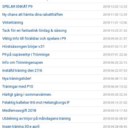
SPELAR ENKÄT P9
2018-12-02 12:23
Ny chans att hämta dina rabatthäften
2018-11-05 12:29
Vinterträning
2018-11-01 12:06
Tack för en fantastisk lördag & säsong
2018-10-23 21:32
Viktig Info till föräldrar och spelare i P9
2018-09-04 21:37
Höstsäsongen börjar v.31
2018-07-20 11:37
P9 på cupäventyr i Trönninge
2018-07-01 22:26
Info om Trönningecupen
2018-06-25 22:15
Inställd träning den 27/6
2018-06-22 07:53
Nya träningstider!
2018-06-08 11:32
Träningar med P10
2018-06-04 13:52
Härligt gäng i sommarvärmen.
2018-05-30 22:24
Felaktig kallelse 9/6 mot Helsingborgs IF
2018-05-14 21:02
Medlemsavgift 2018
2018-05-14 17:43
Utdelning av tröjor på måndagens träning
2018-05-06 08:43
Ingen träning 30:e april
2018-04-28 08:45