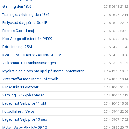
Grillning den 13/6
2015-06-15 21:52
Träningsavslutning den 13/6
2015-06-05 12:14
En lyckad dag på Laröds IP
2015-05-14 22:47
Friends Cup 14 maj
2015-05-12 20:41
Köp A-lags biljetter från P/F09
2015-05-02 10:45
Extra träning, 25/4
2015-04-20 11:26
KVÄLLENS TRÄNING ÄR INSTÄLLD!
2015-04-15 10:36
Välkomna till utomhussäsongen!!
2015-03-15 21:32
Mycket glädje och bra spel på inomhuspremiären
2014-12-15 10:37
Vinterträffar med inomhusfotboll!
2014-10-30 10:14
Bilder från 11 oktober
2014-10-20 21:37
Samling 14:55 på söndag
2014-10-16 17:13
Laget mot Vejby, lör 11 okt
2014-10-10 15:38
Fotbollsfest i Vejby
2014-09-14 22:36
Laget mot Vejby, lör 13 sep
2014-09-07 17:52
Match Vejby-ÄFF P/F 09-10
2014-08-30 20:47