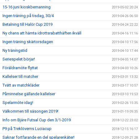
15-16 juni kioskbemanning
2019-05-02 20:24
Ingen träning på tisdag, 30/4
2019-04-26 06:50
Betalning till Halör Cup 2019
2019-04-24 22:22
Ny chans att hämta idrottsrabatthäften ikväll
2019-04-16 11:16
Ingen träning skärtorsdagen
2019-04-10 17:56
Ny träningstid
2019-04-10 17:44
Seriespelet börjar!
2019-04-05 14:07
Föräldramöte flyttat
2019-04-03 10:26
Kallelser till matcher
2019-03-31 13:32
Tvätt av matchkläder
2019-03-17 10:57
Påminnelse gällande kallelser
2019-03-10 19:53
Spelarmöte idag!
2019-02-26 15:35
Välkommen till säsongen 2019!
2019-01-19 09:35
Info om Bjäre Futsal Cup den 3/1-2019
2018-12-22 23:02
P9 på Treklöverns Luciacup
2018-12-15 16:17
Saknar fortfarande en del spelarenkäter!
2018-12-09 21:28