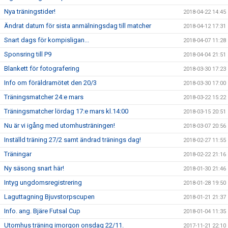
Nya träningstider!
2018-04-22 14:45
Ändrat datum för sista anmälningsdag till matcher
2018-04-12 17:31
Snart dags för kompisligan...
2018-04-07 11:28
Sponsring till P9
2018-04-04 21:51
Blankett för fotografering
2018-03-30 17:23
Info om föräldramötet den 20/3
2018-03-30 17:00
Träningsmatcher 24:e mars
2018-03-22 15:22
Träningsmatcher lördag 17:e mars kl.14:00
2018-03-15 20:51
Nu är vi igång med utomhusträningen!
2018-03-07 20:56
Inställd träning 27/2 samt ändrad tränings dag!
2018-02-27 11:55
Träningar
2018-02-22 21:16
Ny säsong snart här!
2018-01-30 21:46
Intyg ungdomsregistrering
2018-01-28 19:50
Laguttagning Bjuvstorpscupen
2018-01-21 21:37
Info. ang. Bjäre Futsal Cup
2018-01-04 11:35
Utomhus träning imorgon onsdag 22/11.
2017-11-21 22:10