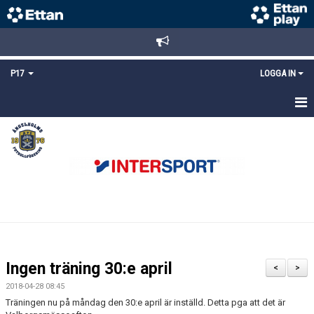
P17
LOGGA IN
HEM
NYHETER
TRUPPEN
KALENDER
MATCHER
Ingen träning 30:e april
<
>
DOKUMENT
2018-04-28 08:45
Träningen nu på måndag den 30:e april är inställd. Detta pga att det är
KONTAKT