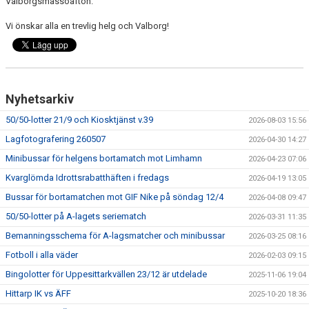
Valborgsmässoafton.
Vi önskar alla en trevlig helg och Valborg!
Nyhetsarkiv
50/50-lotter 21/9 och Kiosktjänst v.39
2026-08-03 15:56
Lagfotografering 260507
2026-04-30 14:27
Minibussar för helgens bortamatch mot Limhamn
2026-04-23 07:06
Kvarglömda Idrottsrabatthäften i fredags
2026-04-19 13:05
Bussar för bortamatchen mot GIF Nike på söndag 12/4
2026-04-08 09:47
50/50-lotter på A-lagets seriematch
2026-03-31 11:35
Bemanningsschema för A-lagsmatcher och minibussar
2026-03-25 08:16
Fotboll i alla väder
2026-02-03 09:15
Bingolotter för Uppesittarkvällen 23/12 är utdelade
2025-11-06 19:04
Hittarp IK vs ÄFF
2025-10-20 18:36