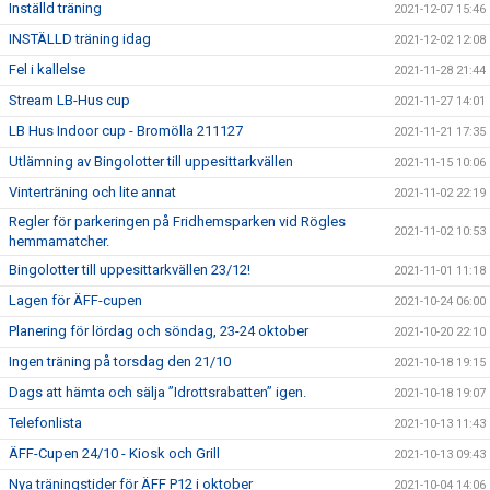
Inställd träning
2021-12-07 15:46
INSTÄLLD träning idag
2021-12-02 12:08
Fel i kallelse
2021-11-28 21:44
Stream LB-Hus cup
2021-11-27 14:01
LB Hus Indoor cup - Bromölla 211127
2021-11-21 17:35
Utlämning av Bingolotter till uppesittarkvällen
2021-11-15 10:06
Vinterträning och lite annat
2021-11-02 22:19
Regler för parkeringen på Fridhemsparken vid Rögles
2021-11-02 10:53
hemmamatcher.
Bingolotter till uppesittarkvällen 23/12!
2021-11-01 11:18
Lagen för ÄFF-cupen
2021-10-24 06:00
Planering för lördag och söndag, 23-24 oktober
2021-10-20 22:10
Ingen träning på torsdag den 21/10
2021-10-18 19:15
Dags att hämta och sälja ”Idrottsrabatten” igen.
2021-10-18 19:07
Telefonlista
2021-10-13 11:43
ÄFF-Cupen 24/10 - Kiosk och Grill
2021-10-13 09:43
Nya träningstider för ÄFF P12 i oktober
2021-10-04 14:06