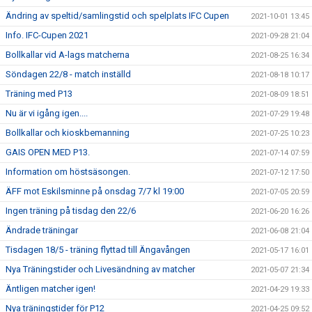
Ändring av speltid/samlingstid och spelplats IFC Cupen
2021-10-01 13:45
Info. IFC-Cupen 2021
2021-09-28 21:04
Bollkallar vid A-lags matcherna
2021-08-25 16:34
Söndagen 22/8 - match inställd
2021-08-18 10:17
Träning med P13
2021-08-09 18:51
Nu är vi igång igen....
2021-07-29 19:48
Bollkallar och kioskbemanning
2021-07-25 10:23
GAIS OPEN MED P13.
2021-07-14 07:59
Information om höstsäsongen.
2021-07-12 17:50
ÄFF mot Eskilsminne på onsdag 7/7 kl 19:00
2021-07-05 20:59
Ingen träning på tisdag den 22/6
2021-06-20 16:26
Ändrade träningar
2021-06-08 21:04
Tisdagen 18/5 - träning flyttad till Ängavången
2021-05-17 16:01
Nya Träningstider och Livesändning av matcher
2021-05-07 21:34
Äntligen matcher igen!
2021-04-29 19:33
Nya träningstider för P12
2021-04-25 09:52