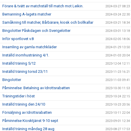
Förare & tvätt av matchställ till match mot Leikin.
2024-03-27 08:23
Bemanning A-lagets matcher
2024-03-24 22:30
Samåkning till matcher, Bårbärare, kiosk och bollkallar
2024-03-21 18:34
Bingolotter Påskdagen och Sverigelotter
2024-03-01 13:18
Inför sportlovet v.8
2024-02-05 18:06
Insamling av gamla matchkläder
2024-01-29 13:50
Inställd inomhusträning 4/1.
2024-01-03 20:04
Inställd träning 5/12
2023-12-04 12:11
Inställd träning torsd 23/11
2023-11-23 16:21
Bingolotter
2023-11-03 09:41
Påminnelse: Betalning av Idrottsrabatten
2023-10-30 11:53
Träningstider i höst
2023-10-24 22:15
Inställd träning den 24/10
2023-10-23 20:56
Försäljning av Idrottsrabatten
2023-10-11 22:04
Påminnelse Kiosktjänst 9-10 sept
2023-09-01 12:34
Inställd träning måndag 28 aug
2023-08-27 17:53