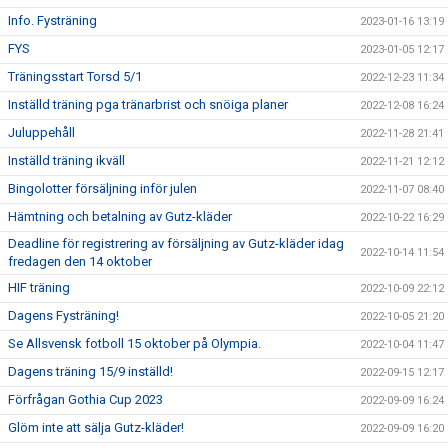
Info. Fysträning
2023-01-16 13:19
FYS
2023-01-05 12:17
Träningsstart Torsd 5/1
2022-12-23 11:34
Inställd träning pga tränarbrist och snöiga planer
2022-12-08 16:24
Juluppehåll
2022-11-28 21:41
Inställd träning ikväll
2022-11-21 12:12
Bingolotter försäljning inför julen
2022-11-07 08:40
Hämtning och betalning av Gutz-kläder
2022-10-22 16:29
Deadline för registrering av försäljning av Gutz-kläder idag
2022-10-14 11:54
fredagen den 14 oktober
HIF träning
2022-10-09 22:12
Dagens Fysträning!
2022-10-05 21:20
Se Allsvensk fotboll 15 oktober på Olympia.
2022-10-04 11:47
Dagens träning 15/9 inställd!
2022-09-15 12:17
Förfrågan Gothia Cup 2023
2022-09-09 16:24
Glöm inte att sälja Gutz-kläder!
2022-09-09 16:20