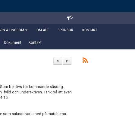
ARN & UNGDOM
OM ÄFF
SPONSOR
KONTAKT
Dokument
Kontakt
<
>
ng. Som behövs för kommande säsong.
ifylld och underskriven. Tänk på att även
24-15.
te de som saknas vara med på matcherna.