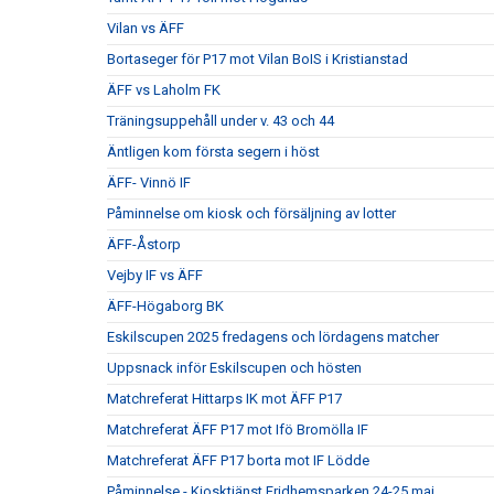
Vilan vs ÄFF
Bortaseger för P17 mot Vilan BoIS i Kristianstad
ÄFF vs Laholm FK
Träningsuppehåll under v. 43 och 44
Äntligen kom första segern i höst
ÄFF- Vinnö IF
Påminnelse om kiosk och försäljning av lotter
ÄFF-Åstorp
Vejby IF vs ÄFF
ÄFF-Högaborg BK
Eskilscupen 2025 fredagens och lördagens matcher
Uppsnack inför Eskilscupen och hösten
Matchreferat Hittarps IK mot ÄFF P17
Matchreferat ÄFF P17 mot Ifö Bromölla IF
Matchreferat ÄFF P17 borta mot IF Lödde
Påminnelse - Kiosktjänst Fridhemsparken 24-25 maj