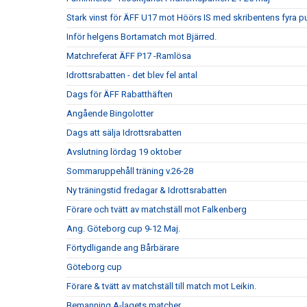
Stark vinst för ÄFF U17 mot Höörs IS med skribentens fyra p
Inför helgens Bortamatch mot Bjärred.
Matchreferat ÄFF P17 -Ramlösa
Idrottsrabatten - det blev fel antal
Dags för ÄFF Rabatthäften
Angående Bingolotter
Dags att sälja Idrottsrabatten
Avslutning lördag 19 oktober
Sommaruppehåll träning v.26-28
Ny träningstid fredagar & Idrottsrabatten
Förare och tvätt av matchställ mot Falkenberg
Ang. Göteborg cup 9-12 Maj.
Förtydligande ang Bårbärare
Göteborg cup
Förare & tvätt av matchställ till match mot Leikin.
Bemanning A-lagets matcher