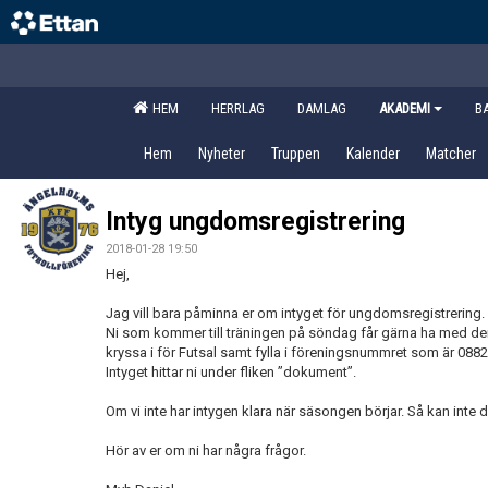
HEM
HERRLAG
DAMLAG
AKADEMI
B
Hem
Nyheter
Truppen
Kalender
Matcher
Intyg ungdomsregistrering
2018-01-28 19:50
Hej,
Jag vill bara påminna er om intyget för ungdomsregistreri
Ni som kommer till träningen på söndag får gärna ha med den 
kryssa i för Futsal samt fylla i föreningsnummret som är 088
Intyget hittar ni under fliken ”dokument”.
Om vi inte har intygen klara när säsongen börjar. Så kan in
Hör av er om ni har några frågor.