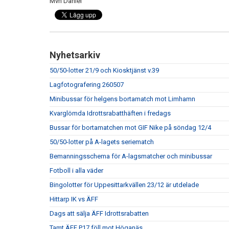
Mvh Daniel
Nyhetsarkiv
50/50-lotter 21/9 och Kiosktjänst v.39
Lagfotografering 260507
Minibussar för helgens bortamatch mot Limhamn
Kvarglömda Idrottsrabatthäften i fredags
Bussar för bortamatchen mot GIF Nike på söndag 12/4
50/50-lotter på A-lagets seriematch
Bemanningsschema för A-lagsmatcher och minibussar
Fotboll i alla väder
Bingolotter för Uppesittarkvällen 23/12 är utdelade
Hittarp IK vs ÄFF
Dags att sälja ÄFF Idrottsrabatten
Tamt ÄFF P17 föll mot Höganäs