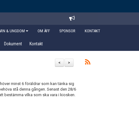
ARN & UNGDOM
OM ÄFF
SPONSOR
KONTAKT
Dokument
Kontakt
<
>
behöver minst 6 föräldrar som kan tänka sig
nte behöva stå denna gången. Senast den 28/6
i att bestämma vilka som ska vara i kiosken.