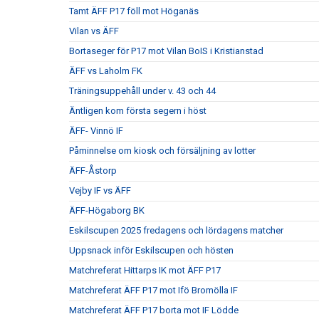
Tamt ÄFF P17 föll mot Höganäs
Vilan vs ÄFF
Bortaseger för P17 mot Vilan BoIS i Kristianstad
ÄFF vs Laholm FK
Träningsuppehåll under v. 43 och 44
Äntligen kom första segern i höst
ÄFF- Vinnö IF
Påminnelse om kiosk och försäljning av lotter
ÄFF-Åstorp
Vejby IF vs ÄFF
ÄFF-Högaborg BK
Eskilscupen 2025 fredagens och lördagens matcher
Uppsnack inför Eskilscupen och hösten
Matchreferat Hittarps IK mot ÄFF P17
Matchreferat ÄFF P17 mot Ifö Bromölla IF
Matchreferat ÄFF P17 borta mot IF Lödde