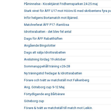
Påminnelse - Kiosktjänst Fridhemsparken 24-25 maj
Stark vinst för ÄFF U17 mot Höörs IS med skribentens fyra p
Inför helgens Bortamatch mot Bjärred.
Matchreferat ÄFF P17 -Ramlösa
Idrottsrabatten - det blev fel antal
Dags för ÄFF Rabatthäften
Angående Bingolotter
Dags att sälja Idrottsrabatten
Avslutning lördag 19 oktober
Sommaruppehåll träning v.26-28
Ny träningstid fredagar & Idrottsrabatten
Förare och tvätt av matchställ mot Falkenberg
Ang. Göteborg cup 9-12 Maj.
Förtydligande ang Bårbärare
Göteborg cup
Förare & tvätt av matchställ till match mot Leikin.