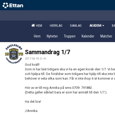
HEM
HERRLAG
DAMLAG
AKADEMI
B
Hem
Nyheter
Truppen
Kalender
Matcher
Sammandrag 1/7
2017-06-18 21:41
God kväll!
Som ni har läst tidigare ska vi ha en egen kiosk den 1/7. Vi 
och hjälpa till. De föräldrar som tidigare har hjälp till ska i
behöver vi veta vilka som kan. Får vi inte ihop 6 st kommer v
Hör av er till mig Annika på sms 0709- 791882.
(Detta gäller såklart bara er som har anmält till den 1/7.)
Ha det bra!
//Annika