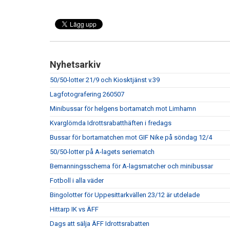
Nyhetsarkiv
50/50-lotter 21/9 och Kiosktjänst v.39
Lagfotografering 260507
Minibussar för helgens bortamatch mot Limhamn
Kvarglömda Idrottsrabatthäften i fredags
Bussar för bortamatchen mot GIF Nike på söndag 12/4
50/50-lotter på A-lagets seriematch
Bemanningsschema för A-lagsmatcher och minibussar
Fotboll i alla väder
Bingolotter för Uppesittarkvällen 23/12 är utdelade
Hittarp IK vs ÄFF
Dags att sälja ÄFF Idrottsrabatten