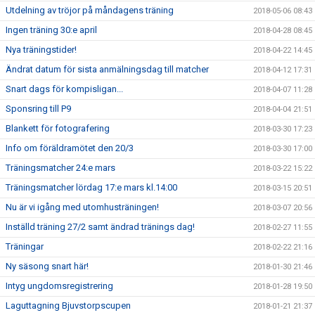
Utdelning av tröjor på måndagens träning
2018-05-06 08:43
Ingen träning 30:e april
2018-04-28 08:45
Nya träningstider!
2018-04-22 14:45
Ändrat datum för sista anmälningsdag till matcher
2018-04-12 17:31
Snart dags för kompisligan...
2018-04-07 11:28
Sponsring till P9
2018-04-04 21:51
Blankett för fotografering
2018-03-30 17:23
Info om föräldramötet den 20/3
2018-03-30 17:00
Träningsmatcher 24:e mars
2018-03-22 15:22
Träningsmatcher lördag 17:e mars kl.14:00
2018-03-15 20:51
Nu är vi igång med utomhusträningen!
2018-03-07 20:56
Inställd träning 27/2 samt ändrad tränings dag!
2018-02-27 11:55
Träningar
2018-02-22 21:16
Ny säsong snart här!
2018-01-30 21:46
Intyg ungdomsregistrering
2018-01-28 19:50
Laguttagning Bjuvstorpscupen
2018-01-21 21:37