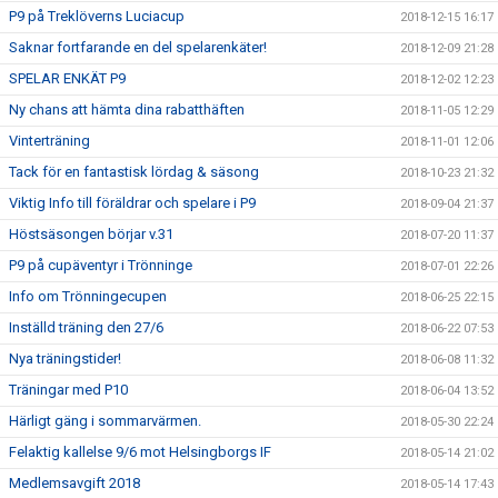
P9 på Treklöverns Luciacup
2018-12-15 16:17
Saknar fortfarande en del spelarenkäter!
2018-12-09 21:28
SPELAR ENKÄT P9
2018-12-02 12:23
Ny chans att hämta dina rabatthäften
2018-11-05 12:29
Vinterträning
2018-11-01 12:06
Tack för en fantastisk lördag & säsong
2018-10-23 21:32
Viktig Info till föräldrar och spelare i P9
2018-09-04 21:37
Höstsäsongen börjar v.31
2018-07-20 11:37
P9 på cupäventyr i Trönninge
2018-07-01 22:26
Info om Trönningecupen
2018-06-25 22:15
Inställd träning den 27/6
2018-06-22 07:53
Nya träningstider!
2018-06-08 11:32
Träningar med P10
2018-06-04 13:52
Härligt gäng i sommarvärmen.
2018-05-30 22:24
Felaktig kallelse 9/6 mot Helsingborgs IF
2018-05-14 21:02
Medlemsavgift 2018
2018-05-14 17:43