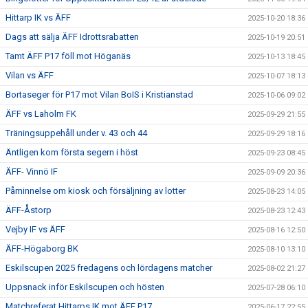
Hittarp IK vs ÄFF
2025-10-20 18:36
Dags att sälja ÄFF Idrottsrabatten
2025-10-19 20:51
Tamt ÄFF P17 föll mot Höganäs
2025-10-13 18:45
Vilan vs ÄFF
2025-10-07 18:13
Bortaseger för P17 mot Vilan BoIS i Kristianstad
2025-10-06 09:02
ÄFF vs Laholm FK
2025-09-29 21:55
Träningsuppehåll under v. 43 och 44
2025-09-29 18:16
Äntligen kom första segern i höst
2025-09-23 08:45
ÄFF- Vinnö IF
2025-09-09 20:36
Påminnelse om kiosk och försäljning av lotter
2025-08-23 14:05
ÄFF-Åstorp
2025-08-23 12:43
Vejby IF vs ÄFF
2025-08-16 12:50
ÄFF-Högaborg BK
2025-08-10 13:10
Eskilscupen 2025 fredagens och lördagens matcher
2025-08-02 21:27
Uppsnack inför Eskilscupen och hösten
2025-07-28 06:10
Matchreferat Hittarps IK mot ÄFF P17
2025-06-17 22:55