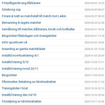
Förtydligande ang Bårbärare
2024-04-02 14:29
Göteborg cup
2024-03-30 08:47
Förare & tvätt av matchställ till match mot Leikin.
2024-03-27 08:23
Bemanning A-lagets matcher
2024-03-24 22:30
Samåkning till matcher, Bårbärare, kiosk och bollkallar
2024-03-21 18:34
Bingolotter Påskdagen och Sverigelotter
2024-03-01 13:18
Inför sportlovet v.8
2024-02-05 18:06
Insamling av gamla matchkläder
2024-01-29 13:50
Inställd inomhusträning 4/1.
2024-01-03 20:04
Inställd träning 5/12
2023-12-04 12:11
Inställd träning torsd 23/11
2023-11-23 16:21
Bingolotter
2023-11-03 09:41
Påminnelse: Betalning av Idrottsrabatten
2023-10-30 11:53
Träningstider i höst
2023-10-24 22:15
Inställd träning den 24/10
2023-10-23 20:56
Försäljning av Idrottsrabatten
2023-10-11 22:04