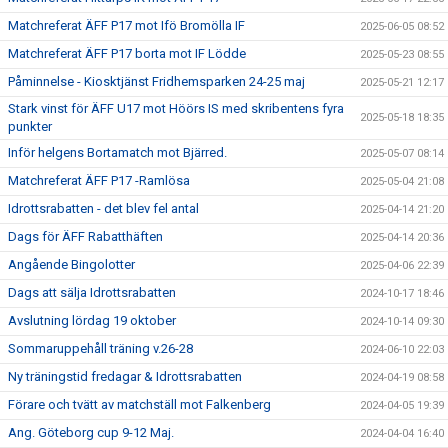
Matchreferat ÄFF P17 mot Ifö Bromölla IF
2025-06-05 08:52
Matchreferat ÄFF P17 borta mot IF Lödde
2025-05-23 08:55
Påminnelse - Kiosktjänst Fridhemsparken 24-25 maj
2025-05-21 12:17
Stark vinst för ÄFF U17 mot Höörs IS med skribentens fyra
2025-05-18 18:35
punkter
Inför helgens Bortamatch mot Bjärred.
2025-05-07 08:14
Matchreferat ÄFF P17 -Ramlösa
2025-05-04 21:08
Idrottsrabatten - det blev fel antal
2025-04-14 21:20
Dags för ÄFF Rabatthäften
2025-04-14 20:36
Angående Bingolotter
2025-04-06 22:39
Dags att sälja Idrottsrabatten
2024-10-17 18:46
Avslutning lördag 19 oktober
2024-10-14 09:30
Sommaruppehåll träning v.26-28
2024-06-10 22:03
Ny träningstid fredagar & Idrottsrabatten
2024-04-19 08:58
Förare och tvätt av matchställ mot Falkenberg
2024-04-05 19:39
Ang. Göteborg cup 9-12 Maj.
2024-04-04 16:40