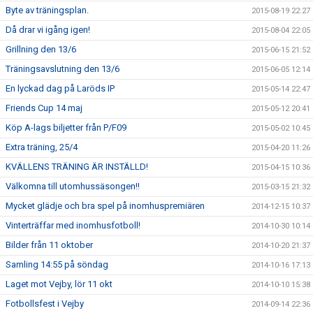
Byte av träningsplan.
2015-08-19 22:27
Då drar vi igång igen!
2015-08-04 22:05
Grillning den 13/6
2015-06-15 21:52
Träningsavslutning den 13/6
2015-06-05 12:14
En lyckad dag på Laröds IP
2015-05-14 22:47
Friends Cup 14 maj
2015-05-12 20:41
Köp A-lags biljetter från P/F09
2015-05-02 10:45
Extra träning, 25/4
2015-04-20 11:26
KVÄLLENS TRÄNING ÄR INSTÄLLD!
2015-04-15 10:36
Välkomna till utomhussäsongen!!
2015-03-15 21:32
Mycket glädje och bra spel på inomhuspremiären
2014-12-15 10:37
Vinterträffar med inomhusfotboll!
2014-10-30 10:14
Bilder från 11 oktober
2014-10-20 21:37
Samling 14:55 på söndag
2014-10-16 17:13
Laget mot Vejby, lör 11 okt
2014-10-10 15:38
Fotbollsfest i Vejby
2014-09-14 22:36