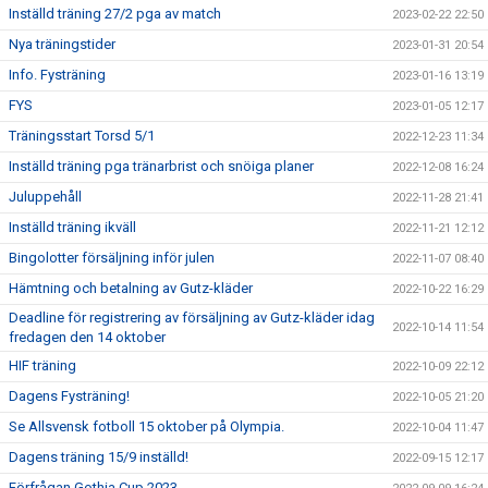
Inställd träning 27/2 pga av match
2023-02-22 22:50
Nya träningstider
2023-01-31 20:54
Info. Fysträning
2023-01-16 13:19
FYS
2023-01-05 12:17
Träningsstart Torsd 5/1
2022-12-23 11:34
Inställd träning pga tränarbrist och snöiga planer
2022-12-08 16:24
Juluppehåll
2022-11-28 21:41
Inställd träning ikväll
2022-11-21 12:12
Bingolotter försäljning inför julen
2022-11-07 08:40
Hämtning och betalning av Gutz-kläder
2022-10-22 16:29
Deadline för registrering av försäljning av Gutz-kläder idag
2022-10-14 11:54
fredagen den 14 oktober
HIF träning
2022-10-09 22:12
Dagens Fysträning!
2022-10-05 21:20
Se Allsvensk fotboll 15 oktober på Olympia.
2022-10-04 11:47
Dagens träning 15/9 inställd!
2022-09-15 12:17
Förfrågan Gothia Cup 2023