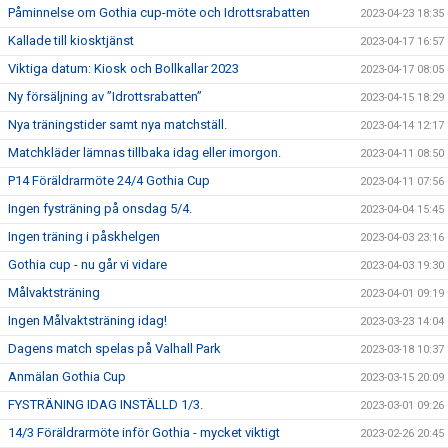
Påminnelse om Gothia cup-möte och Idrottsrabatten
2023-04-23 18:35
Kallade till kiosktjänst
2023-04-17 16:57
Viktiga datum: Kiosk och Bollkallar 2023
2023-04-17 08:05
Ny försäljning av ”Idrottsrabatten”
2023-04-15 18:29
Nya träningstider samt nya matchställ.
2023-04-14 12:17
Matchkläder lämnas tillbaka idag eller imorgon.
2023-04-11 08:50
P14 Föräldrarmöte 24/4 Gothia Cup
2023-04-11 07:56
Ingen fysträning på onsdag 5/4.
2023-04-04 15:45
Ingen träning i påskhelgen
2023-04-03 23:16
Gothia cup - nu går vi vidare
2023-04-03 19:30
Målvaktsträning
2023-04-01 09:19
Ingen Målvaktsträning idag!
2023-03-23 14:04
Dagens match spelas på Valhall Park
2023-03-18 10:37
Anmälan Gothia Cup
2023-03-15 20:09
FYSTRÄNING IDAG INSTÄLLD 1/3.
2023-03-01 09:26
14/3 Föräldrarmöte inför Gothia - mycket viktigt
2023-02-26 20:45