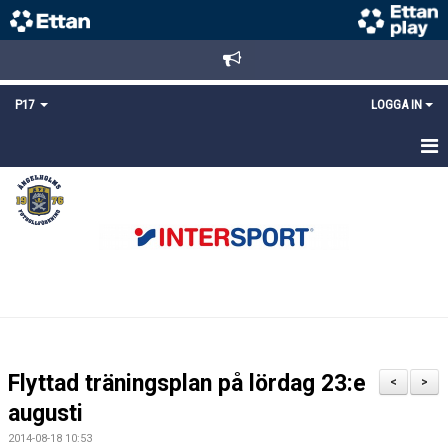
P17
LOGGA IN
HEM
NYHETER
TRUPPEN
KALENDER
MATCHER
Flyttad träningsplan på lördag 23:e
<
>
DOKUMENT
augusti
2014-08-18 10:53
KONTAKT