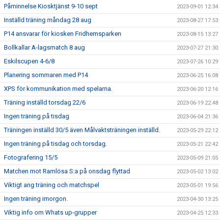
Påminnelse Kiosktjänst 9-10 sept
2023-09-01 12:34
Inställd träning måndag 28 aug
2023-08-27 17:53
P14 ansvarar för kiosken Fridhemsparken
2023-08-15 13:27
Bollkallar A-lagsmatch 8 aug
2023-07-27 21:30
Eskilscupen 4-6/8
2023-07-26 10:29
Planering sommaren med P14
2023-06-25 16:08
XPS för kommunikation med spelarna.
2023-06-20 12:16
Träning inställd torsdag 22/6
2023-06-19 22:48
Ingen träning på tisdag
2023-06-04 21:36
Träningen inställd 30/5 även Målvaktsträningen inställd.
2023-05-29 22:12
Ingen träning på tisdag och torsdag.
2023-05-21 22:42
Fotografering 15/5
2023-05-09 21:05
Matchen mot Ramlösa S:a på onsdag flyttad
2023-05-02 13:02
Viktigt ang träning och matchspel
2023-05-01 19:56
Ingen träning imorgon.
2023-04-30 13:25
Viktig info om Whats up-grupper
2023-04-25 12:33