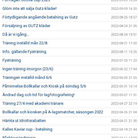
2022-09-09 16:24
Glöm inte att sälja Gutz-kläder!
2022-09-09 16:20
Förtydligande angående betalning av Gutz
2022-08-25 18:57
Försäljning av GUTZ kläder
2022-08-24 21:35
Då är vi igång…
2022-08-24 19:51
Träning inställd mån 22/8.
2022-08-21 17:02
Info. gällande Fysträning
2022-08-11 13:25
Fysträning
2022-07-25 11:22
Ingen träning imorgon (23/6)
2022-06-22 17:44
Träningen inställd månd 6/6
2022-06-05 21:55
Påminnelse Bollkallar och Kiosk på söndag 5/6
2022-05-31 10:14
Ändrad dag och tid för lagfotografering!
2022-05-07 11:31
Träning 27/4 med akademi tränare.
2022-04-27 22:19
Bollkallar och kiosken på A-lagsmatcher, säsongen 2022
2022-04-26 21:04
Hämta ut Idrottsrabatten
2022-04-21 21:30
Kalles Kaviar cup - betalning
2022-04-18 21:44
Påsklovsändringar.