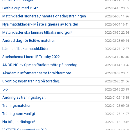
2022-04-11 17:59
Gothia cup med P14?
2022-04-10 20:55
Matchkläder signeras / hämtas onsdagsträningen
2022-04-05 11:26
Nya matchkläder - Måste signeras av förälder
2022-04-04 16:41
Matchkläder ska lämnas tillbaka imorgon!
2022-03-30 22:24
Ändrad dag för Eslövs matchen
2022-03-28 09:44
Lämna tillbaka matchkläder
2022-03-27 12:27
Spelschema Linero IF Trophy 2022
2022-03-19 07:46
ÄNDRING av Spelar/föräldramöte på onsdag.
2022-03-14 13:26
Akademin informerar samt föräldrarmöte.
2022-03-09 20:51
Sportlov, ingen träning på torsdag.
2022-02-20 21:06
5-5
2022-02-13 23:19
Ändring av träningsdagar!
2022-01-29 13:38
Träningsmatcher
2022-01-26 09:08
Träning som vanligt
2022-01-25 14:07
Nu börjar träningen!
2022-01-16 19:42
VIKTIGT! Säsongsstart P13