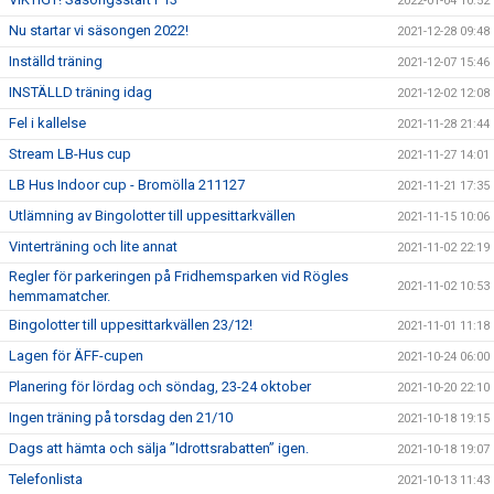
2022-01-04 10:52
Nu startar vi säsongen 2022!
2021-12-28 09:48
Inställd träning
2021-12-07 15:46
INSTÄLLD träning idag
2021-12-02 12:08
Fel i kallelse
2021-11-28 21:44
Stream LB-Hus cup
2021-11-27 14:01
LB Hus Indoor cup - Bromölla 211127
2021-11-21 17:35
Utlämning av Bingolotter till uppesittarkvällen
2021-11-15 10:06
Vinterträning och lite annat
2021-11-02 22:19
Regler för parkeringen på Fridhemsparken vid Rögles
2021-11-02 10:53
hemmamatcher.
Bingolotter till uppesittarkvällen 23/12!
2021-11-01 11:18
Lagen för ÄFF-cupen
2021-10-24 06:00
Planering för lördag och söndag, 23-24 oktober
2021-10-20 22:10
Ingen träning på torsdag den 21/10
2021-10-18 19:15
Dags att hämta och sälja ”Idrottsrabatten” igen.
2021-10-18 19:07
Telefonlista
2021-10-13 11:43