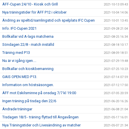
ÄFF-Cupen 24/10 - Kiosk och Grill
2021-10-13 09:43
Nya träningstider för ÄFF P12 i oktober
2021-10-04 14:06
Ändring av speltid/samlingstid och spelplats IFC Cupen
2021-10-01 13:45
Info. IFC-Cupen 2021
2021-09-28 21:04
Bollkallar vid A-lags matcherna
2021-08-25 16:34
Söndagen 22/8 - match inställd
2021-08-18 10:17
Träning med P13
2021-08-09 18:51
Nu är vi igång igen....
2021-07-29 19:48
Bollkallar och kioskbemanning
2021-07-25 10:23
GAIS OPEN MED P13.
2021-07-14 07:59
Information om höstsäsongen.
2021-07-12 17:50
ÄFF mot Eskilsminne på onsdag 7/7 kl 19:00
2021-07-05 20:59
Ingen träning på tisdag den 22/6
2021-06-20 16:26
Ändrade träningar
2021-06-08 21:04
Tisdagen 18/5 - träning flyttad till Ängavången
2021-05-17 16:01
Nya Träningstider och Livesändning av matcher
2021-05-07 21:34