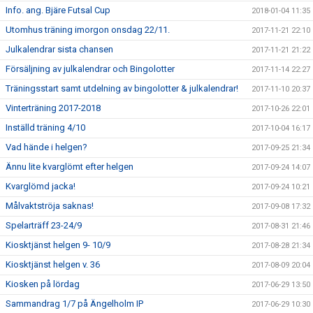
Info. ang. Bjäre Futsal Cup
2018-01-04 11:35
Utomhus träning imorgon onsdag 22/11.
2017-11-21 22:10
Julkalendrar sista chansen
2017-11-21 21:22
Försäljning av julkalendrar och Bingolotter
2017-11-14 22:27
Träningsstart samt utdelning av bingolotter & julkalendrar!
2017-11-10 20:37
Vinterträning 2017-2018
2017-10-26 22:01
Inställd träning 4/10
2017-10-04 16:17
Vad hände i helgen?
2017-09-25 21:34
Ännu lite kvarglömt efter helgen
2017-09-24 14:07
Kvarglömd jacka!
2017-09-24 10:21
Målvaktströja saknas!
2017-09-08 17:32
Spelarträff 23-24/9
2017-08-31 21:46
Kiosktjänst helgen 9- 10/9
2017-08-28 21:34
Kiosktjänst helgen v. 36
2017-08-09 20:04
Kiosken på lördag
2017-06-29 13:50
Sammandrag 1/7 på Ängelholm IP
2017-06-29 10:30