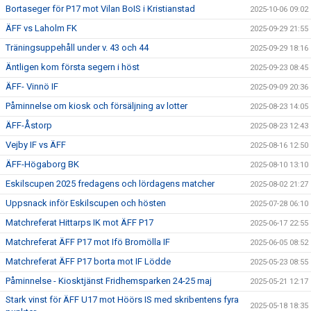
Bortaseger för P17 mot Vilan BoIS i Kristianstad
2025-10-06 09:02
ÄFF vs Laholm FK
2025-09-29 21:55
Träningsuppehåll under v. 43 och 44
2025-09-29 18:16
Äntligen kom första segern i höst
2025-09-23 08:45
ÄFF- Vinnö IF
2025-09-09 20:36
Påminnelse om kiosk och försäljning av lotter
2025-08-23 14:05
ÄFF-Åstorp
2025-08-23 12:43
Vejby IF vs ÄFF
2025-08-16 12:50
ÄFF-Högaborg BK
2025-08-10 13:10
Eskilscupen 2025 fredagens och lördagens matcher
2025-08-02 21:27
Uppsnack inför Eskilscupen och hösten
2025-07-28 06:10
Matchreferat Hittarps IK mot ÄFF P17
2025-06-17 22:55
Matchreferat ÄFF P17 mot Ifö Bromölla IF
2025-06-05 08:52
Matchreferat ÄFF P17 borta mot IF Lödde
2025-05-23 08:55
Påminnelse - Kiosktjänst Fridhemsparken 24-25 maj
2025-05-21 12:17
Stark vinst för ÄFF U17 mot Höörs IS med skribentens fyra
2025-05-18 18:35