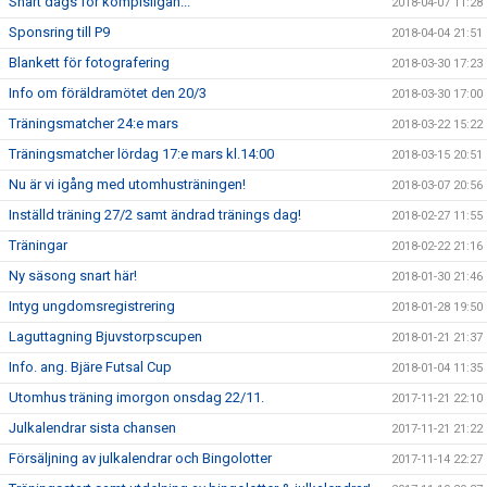
Snart dags för kompisligan...
2018-04-07 11:28
Sponsring till P9
2018-04-04 21:51
Blankett för fotografering
2018-03-30 17:23
Info om föräldramötet den 20/3
2018-03-30 17:00
Träningsmatcher 24:e mars
2018-03-22 15:22
Träningsmatcher lördag 17:e mars kl.14:00
2018-03-15 20:51
Nu är vi igång med utomhusträningen!
2018-03-07 20:56
Inställd träning 27/2 samt ändrad tränings dag!
2018-02-27 11:55
Träningar
2018-02-22 21:16
Ny säsong snart här!
2018-01-30 21:46
Intyg ungdomsregistrering
2018-01-28 19:50
Laguttagning Bjuvstorpscupen
2018-01-21 21:37
Info. ang. Bjäre Futsal Cup
2018-01-04 11:35
Utomhus träning imorgon onsdag 22/11.
2017-11-21 22:10
Julkalendrar sista chansen
2017-11-21 21:22
Försäljning av julkalendrar och Bingolotter
2017-11-14 22:27