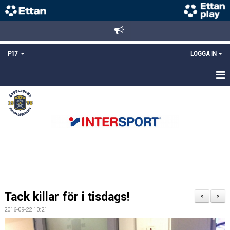
P17
LOGGA IN
HEM
NYHETER
TRUPPEN
KALENDER
MATCHER
Tack killar för i tisdags!
<
>
DOKUMENT
2016-09-22 10:21
KONTAKT