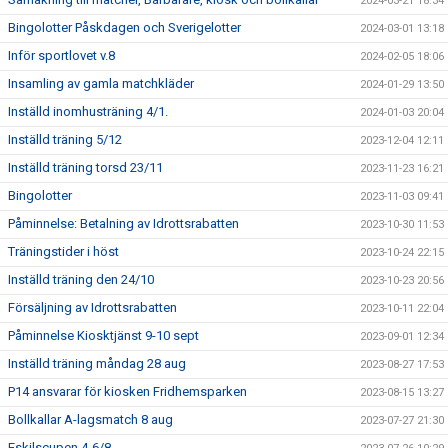
2024-03-21 18:34
Bingolotter Påskdagen och Sverigelotter
2024-03-01 13:18
Inför sportlovet v.8
2024-02-05 18:06
Insamling av gamla matchkläder
2024-01-29 13:50
Inställd inomhusträning 4/1.
2024-01-03 20:04
Inställd träning 5/12
2023-12-04 12:11
Inställd träning torsd 23/11
2023-11-23 16:21
Bingolotter
2023-11-03 09:41
Påminnelse: Betalning av Idrottsrabatten
2023-10-30 11:53
Träningstider i höst
2023-10-24 22:15
Inställd träning den 24/10
2023-10-23 20:56
Försäljning av Idrottsrabatten
2023-10-11 22:04
Påminnelse Kiosktjänst 9-10 sept
2023-09-01 12:34
Inställd träning måndag 28 aug
2023-08-27 17:53
P14 ansvarar för kiosken Fridhemsparken
2023-08-15 13:27
Bollkallar A-lagsmatch 8 aug
2023-07-27 21:30
Eskilscupen 4-6/8