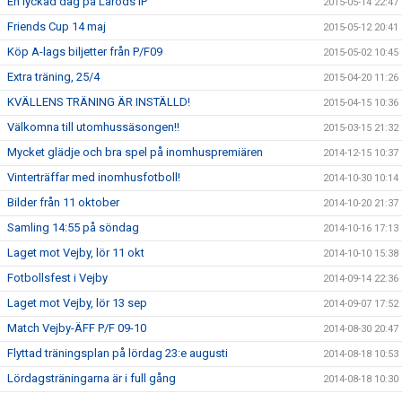
En lyckad dag på Laröds IP
2015-05-14 22:47
Friends Cup 14 maj
2015-05-12 20:41
Köp A-lags biljetter från P/F09
2015-05-02 10:45
Extra träning, 25/4
2015-04-20 11:26
KVÄLLENS TRÄNING ÄR INSTÄLLD!
2015-04-15 10:36
Välkomna till utomhussäsongen!!
2015-03-15 21:32
Mycket glädje och bra spel på inomhuspremiären
2014-12-15 10:37
Vinterträffar med inomhusfotboll!
2014-10-30 10:14
Bilder från 11 oktober
2014-10-20 21:37
Samling 14:55 på söndag
2014-10-16 17:13
Laget mot Vejby, lör 11 okt
2014-10-10 15:38
Fotbollsfest i Vejby
2014-09-14 22:36
Laget mot Vejby, lör 13 sep
2014-09-07 17:52
Match Vejby-ÄFF P/F 09-10
2014-08-30 20:47
Flyttad träningsplan på lördag 23:e augusti
2014-08-18 10:53
Lördagsträningarna är i full gång
2014-08-18 10:30