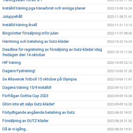
2022-12-23 11:34
Inställd träning pga tränarbrist och snöiga planer
2022-12-08 16:24
Juluppehåll
2022-11-28 21:41
Inställd träning ikväll
2022-11-21 12:12
Bingolotter försäljning inför julen
2022-11-07 08:40
Hämtning och betalning av Gutz-kläder
2022-10-22 16:29
Deadline för registrering av försäljning av Gutz-kläder idag
2022-10-14 11:54
fredagen den 14 oktober
HIF träning
2022-10-09 22:12
Dagens Fysträning!
2022-10-05 21:20
Se Allsvensk fotboll 15 oktober på Olympia.
2022-10-04 11:47
Dagens träning 15/9 inställd!
2022-09-15 12:17
Förfrågan Gothia Cup 2023
2022-09-09 16:24
Glöm inte att sälja Gutz-kläder!
2022-09-09 16:20
Förtydligande angående betalning av Gutz
2022-08-25 18:57
Försäljning av GUTZ kläder
2022-08-24 21:35
Då är vi igång…
2022-08-24 19:51