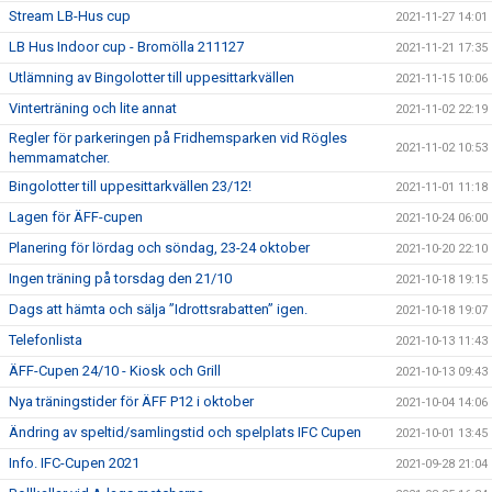
Stream LB-Hus cup
2021-11-27 14:01
LB Hus Indoor cup - Bromölla 211127
2021-11-21 17:35
Utlämning av Bingolotter till uppesittarkvällen
2021-11-15 10:06
Vinterträning och lite annat
2021-11-02 22:19
Regler för parkeringen på Fridhemsparken vid Rögles
2021-11-02 10:53
hemmamatcher.
Bingolotter till uppesittarkvällen 23/12!
2021-11-01 11:18
Lagen för ÄFF-cupen
2021-10-24 06:00
Planering för lördag och söndag, 23-24 oktober
2021-10-20 22:10
Ingen träning på torsdag den 21/10
2021-10-18 19:15
Dags att hämta och sälja ”Idrottsrabatten” igen.
2021-10-18 19:07
Telefonlista
2021-10-13 11:43
ÄFF-Cupen 24/10 - Kiosk och Grill
2021-10-13 09:43
Nya träningstider för ÄFF P12 i oktober
2021-10-04 14:06
Ändring av speltid/samlingstid och spelplats IFC Cupen
2021-10-01 13:45
Info. IFC-Cupen 2021
2021-09-28 21:04