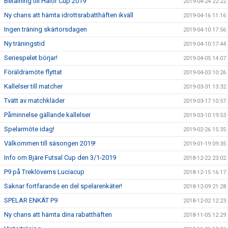
Betalning till Halör Cup 2019
2019-04-24 22:22
Ny chans att hämta idrottsrabatthäften ikväll
2019-04-16 11:16
Ingen träning skärtorsdagen
2019-04-10 17:56
Ny träningstid
2019-04-10 17:44
Seriespelet börjar!
2019-04-05 14:07
Föräldramöte flyttat
2019-04-03 10:26
Kallelser till matcher
2019-03-31 13:32
Tvätt av matchkläder
2019-03-17 10:57
Påminnelse gällande kallelser
2019-03-10 19:53
Spelarmöte idag!
2019-02-26 15:35
Välkommen till säsongen 2019!
2019-01-19 09:35
Info om Bjäre Futsal Cup den 3/1-2019
2018-12-22 23:02
P9 på Treklöverns Luciacup
2018-12-15 16:17
Saknar fortfarande en del spelarenkäter!
2018-12-09 21:28
SPELAR ENKÄT P9
2018-12-02 12:23
Ny chans att hämta dina rabatthäften
2018-11-05 12:29