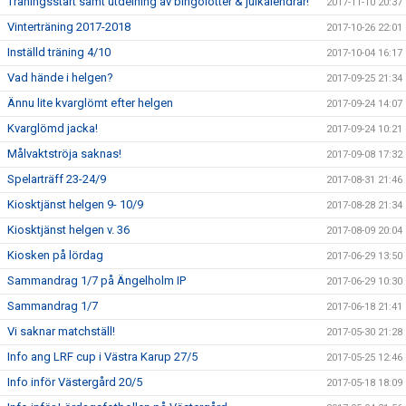
Träningsstart samt utdelning av bingolotter & julkalendrar!
2017-11-10 20:37
Vinterträning 2017-2018
2017-10-26 22:01
Inställd träning 4/10
2017-10-04 16:17
Vad hände i helgen?
2017-09-25 21:34
Ännu lite kvarglömt efter helgen
2017-09-24 14:07
Kvarglömd jacka!
2017-09-24 10:21
Målvaktströja saknas!
2017-09-08 17:32
Spelarträff 23-24/9
2017-08-31 21:46
Kiosktjänst helgen 9- 10/9
2017-08-28 21:34
Kiosktjänst helgen v. 36
2017-08-09 20:04
Kiosken på lördag
2017-06-29 13:50
Sammandrag 1/7 på Ängelholm IP
2017-06-29 10:30
Sammandrag 1/7
2017-06-18 21:41
Vi saknar matchställ!
2017-05-30 21:28
Info ang LRF cup i Västra Karup 27/5
2017-05-25 12:46
Info inför Västergård 20/5
2017-05-18 18:09