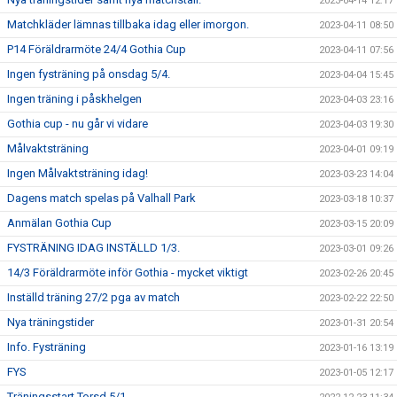
2023-04-14 12:17
Matchkläder lämnas tillbaka idag eller imorgon.
2023-04-11 08:50
P14 Föräldrarmöte 24/4 Gothia Cup
2023-04-11 07:56
Ingen fysträning på onsdag 5/4.
2023-04-04 15:45
Ingen träning i påskhelgen
2023-04-03 23:16
Gothia cup - nu går vi vidare
2023-04-03 19:30
Målvaktsträning
2023-04-01 09:19
Ingen Målvaktsträning idag!
2023-03-23 14:04
Dagens match spelas på Valhall Park
2023-03-18 10:37
Anmälan Gothia Cup
2023-03-15 20:09
FYSTRÄNING IDAG INSTÄLLD 1/3.
2023-03-01 09:26
14/3 Föräldrarmöte inför Gothia - mycket viktigt
2023-02-26 20:45
Inställd träning 27/2 pga av match
2023-02-22 22:50
Nya träningstider
2023-01-31 20:54
Info. Fysträning
2023-01-16 13:19
FYS
2023-01-05 12:17
Träningsstart Torsd 5/1