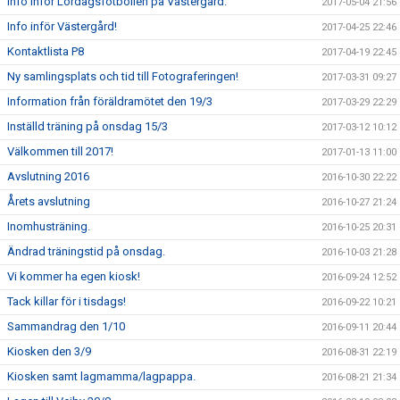
Info inför Lördagsfotbollen på Västergård.
2017-05-04 21:56
Info inför Västergård!
2017-04-25 22:46
Kontaktlista P8
2017-04-19 22:45
Ny samlingsplats och tid till Fotograferingen!
2017-03-31 09:27
Information från föräldramötet den 19/3
2017-03-29 22:29
Inställd träning på onsdag 15/3
2017-03-12 10:12
Välkommen till 2017!
2017-01-13 11:00
Avslutning 2016
2016-10-30 22:22
Årets avslutning
2016-10-27 21:24
Inomhusträning.
2016-10-25 20:31
Ändrad träningstid på onsdag.
2016-10-03 21:28
Vi kommer ha egen kiosk!
2016-09-24 12:52
Tack killar för i tisdags!
2016-09-22 10:21
Sammandrag den 1/10
2016-09-11 20:44
Kiosken den 3/9
2016-08-31 22:19
Kiosken samt lagmamma/lagpappa.
2016-08-21 21:34