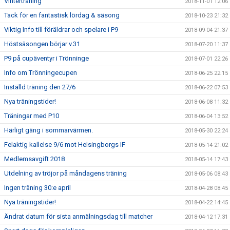
Vinterträning
2018-11-01 12:06
Tack för en fantastisk lördag & säsong
2018-10-23 21:32
Viktig Info till föräldrar och spelare i P9
2018-09-04 21:37
Höstsäsongen börjar v.31
2018-07-20 11:37
P9 på cupäventyr i Trönninge
2018-07-01 22:26
Info om Trönningecupen
2018-06-25 22:15
Inställd träning den 27/6
2018-06-22 07:53
Nya träningstider!
2018-06-08 11:32
Träningar med P10
2018-06-04 13:52
Härligt gäng i sommarvärmen.
2018-05-30 22:24
Felaktig kallelse 9/6 mot Helsingborgs IF
2018-05-14 21:02
Medlemsavgift 2018
2018-05-14 17:43
Utdelning av tröjor på måndagens träning
2018-05-06 08:43
Ingen träning 30:e april
2018-04-28 08:45
Nya träningstider!
2018-04-22 14:45
Ändrat datum för sista anmälningsdag till matcher
2018-04-12 17:31