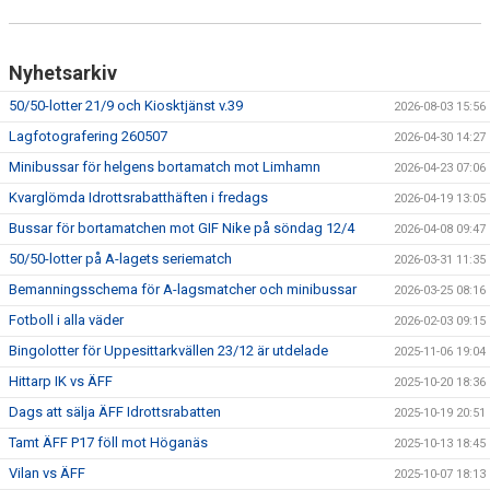
Nyhetsarkiv
50/50-lotter 21/9 och Kiosktjänst v.39
2026-08-03 15:56
Lagfotografering 260507
2026-04-30 14:27
Minibussar för helgens bortamatch mot Limhamn
2026-04-23 07:06
Kvarglömda Idrottsrabatthäften i fredags
2026-04-19 13:05
Bussar för bortamatchen mot GIF Nike på söndag 12/4
2026-04-08 09:47
50/50-lotter på A-lagets seriematch
2026-03-31 11:35
Bemanningsschema för A-lagsmatcher och minibussar
2026-03-25 08:16
Fotboll i alla väder
2026-02-03 09:15
Bingolotter för Uppesittarkvällen 23/12 är utdelade
2025-11-06 19:04
Hittarp IK vs ÄFF
2025-10-20 18:36
Dags att sälja ÄFF Idrottsrabatten
2025-10-19 20:51
Tamt ÄFF P17 föll mot Höganäs
2025-10-13 18:45
Vilan vs ÄFF
2025-10-07 18:13