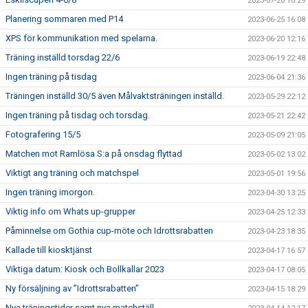
2023-07-26 10:29
Planering sommaren med P14
2023-06-25 16:08
XPS för kommunikation med spelarna.
2023-06-20 12:16
Träning inställd torsdag 22/6
2023-06-19 22:48
Ingen träning på tisdag
2023-06-04 21:36
Träningen inställd 30/5 även Målvaktsträningen inställd.
2023-05-29 22:12
Ingen träning på tisdag och torsdag.
2023-05-21 22:42
Fotografering 15/5
2023-05-09 21:05
Matchen mot Ramlösa S:a på onsdag flyttad
2023-05-02 13:02
Viktigt ang träning och matchspel
2023-05-01 19:56
Ingen träning imorgon.
2023-04-30 13:25
Viktig info om Whats up-grupper
2023-04-25 12:33
Påminnelse om Gothia cup-möte och Idrottsrabatten
2023-04-23 18:35
Kallade till kiosktjänst
2023-04-17 16:57
Viktiga datum: Kiosk och Bollkallar 2023
2023-04-17 08:05
Ny försäljning av ”Idrottsrabatten”
2023-04-15 18:29
Nya träningstider samt nya matchställ.