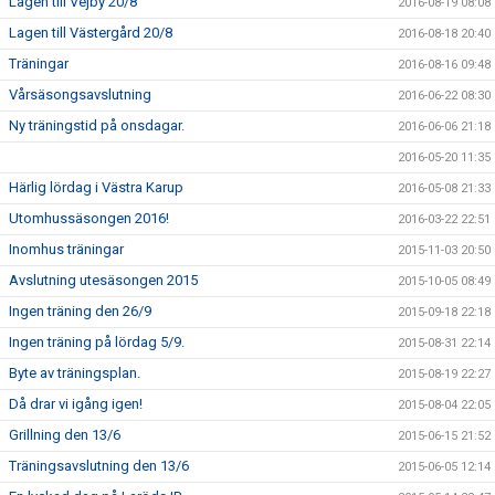
Lagen till Vejby 20/8
2016-08-19 08:08
Lagen till Västergård 20/8
2016-08-18 20:40
Träningar
2016-08-16 09:48
Vårsäsongsavslutning
2016-06-22 08:30
Ny träningstid på onsdagar.
2016-06-06 21:18
2016-05-20 11:35
Härlig lördag i Västra Karup
2016-05-08 21:33
Utomhussäsongen 2016!
2016-03-22 22:51
Inomhus träningar
2015-11-03 20:50
Avslutning utesäsongen 2015
2015-10-05 08:49
Ingen träning den 26/9
2015-09-18 22:18
Ingen träning på lördag 5/9.
2015-08-31 22:14
Byte av träningsplan.
2015-08-19 22:27
Då drar vi igång igen!
2015-08-04 22:05
Grillning den 13/6
2015-06-15 21:52
Träningsavslutning den 13/6
2015-06-05 12:14