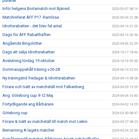
punkter
Inför helgens Bortamatch mot Bjärred.
2025-05-07 08:14
Matchreferat ÄFF P17 -Ramlösa
2025-05-04 21:08
Idrottsrabatten - det blev fel antal
2025-04-14 21:20
Dags för ÄFF Rabatthäften
2025-04-14 20:36
Angående Bingolotter
2025-04-06 22:39
Dags att sälja Idrottsrabatten
2024-10-17 18:46
Avslutning lördag 19 oktober
2024-10-14 09:30
Sommaruppehåll träning v.26-28
2024-06-10 22:03
Ny träningstid fredagar & Idrottsrabatten
2024-04-19 08:58
Förare och tvätt av matchställ mot Falkenberg
2024-04-05 19:39
Ang. Göteborg cup 9-12 Maj.
2024-04-04 16:40
Förtydligande ang Bårbärare
2024-04-02 14:29
Göteborg cup
2024-03-30 08:47
Förare & tvätt av matchställ till match mot Leikin.
2024-03-27 08:23
Bemanning A-lagets matcher
2024-03-24 22:30
Samåkning till matcher, Bårbärare, kiosk och bollkallar