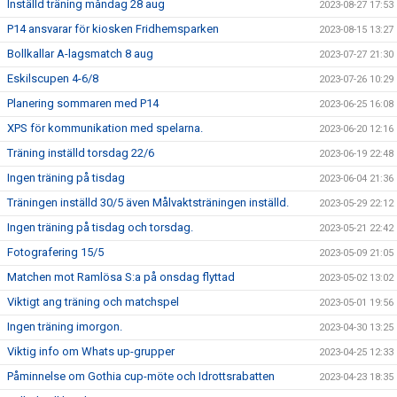
Inställd träning måndag 28 aug
2023-08-27 17:53
P14 ansvarar för kiosken Fridhemsparken
2023-08-15 13:27
Bollkallar A-lagsmatch 8 aug
2023-07-27 21:30
Eskilscupen 4-6/8
2023-07-26 10:29
Planering sommaren med P14
2023-06-25 16:08
XPS för kommunikation med spelarna.
2023-06-20 12:16
Träning inställd torsdag 22/6
2023-06-19 22:48
Ingen träning på tisdag
2023-06-04 21:36
Träningen inställd 30/5 även Målvaktsträningen inställd.
2023-05-29 22:12
Ingen träning på tisdag och torsdag.
2023-05-21 22:42
Fotografering 15/5
2023-05-09 21:05
Matchen mot Ramlösa S:a på onsdag flyttad
2023-05-02 13:02
Viktigt ang träning och matchspel
2023-05-01 19:56
Ingen träning imorgon.
2023-04-30 13:25
Viktig info om Whats up-grupper
2023-04-25 12:33
Påminnelse om Gothia cup-möte och Idrottsrabatten
2023-04-23 18:35