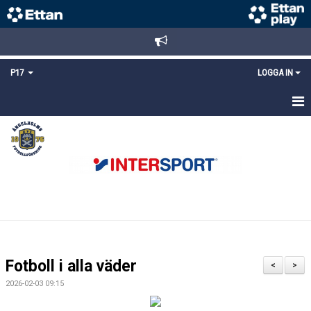
P17
LOGGA IN
HEM
NYHETER
TRUPPEN
KALENDER
MATCHER
Fotboll i alla väder
<
>
DOKUMENT
2026-02-03 09:15
KONTAKT