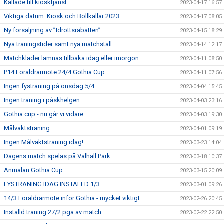
Kallade till kiosktjänst
2023-04-17 16:57
Viktiga datum: Kiosk och Bollkallar 2023
2023-04-17 08:05
Ny försäljning av ”Idrottsrabatten”
2023-04-15 18:29
Nya träningstider samt nya matchställ.
2023-04-14 12:17
Matchkläder lämnas tillbaka idag eller imorgon.
2023-04-11 08:50
P14 Föräldrarmöte 24/4 Gothia Cup
2023-04-11 07:56
Ingen fysträning på onsdag 5/4.
2023-04-04 15:45
Ingen träning i påskhelgen
2023-04-03 23:16
Gothia cup - nu går vi vidare
2023-04-03 19:30
Målvaktsträning
2023-04-01 09:19
Ingen Målvaktsträning idag!
2023-03-23 14:04
Dagens match spelas på Valhall Park
2023-03-18 10:37
Anmälan Gothia Cup
2023-03-15 20:09
FYSTRÄNING IDAG INSTÄLLD 1/3.
2023-03-01 09:26
14/3 Föräldrarmöte inför Gothia - mycket viktigt
2023-02-26 20:45
Inställd träning 27/2 pga av match
2023-02-22 22:50