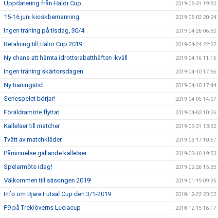
Uppdatering från Halör Cup
2019-05-31 19:50
15-16 juni kioskbemanning
2019-05-02 20:24
Ingen träning på tisdag, 30/4
2019-04-26 06:50
Betalning till Halör Cup 2019
2019-04-24 22:22
Ny chans att hämta idrottsrabatthäften ikväll
2019-04-16 11:16
Ingen träning skärtorsdagen
2019-04-10 17:56
Ny träningstid
2019-04-10 17:44
Seriespelet börjar!
2019-04-05 14:07
Föräldramöte flyttat
2019-04-03 10:26
Kallelser till matcher
2019-03-31 13:32
Tvätt av matchkläder
2019-03-17 10:57
Påminnelse gällande kallelser
2019-03-10 19:53
Spelarmöte idag!
2019-02-26 15:35
Välkommen till säsongen 2019!
2019-01-19 09:35
Info om Bjäre Futsal Cup den 3/1-2019
2018-12-22 23:02
P9 på Treklöverns Luciacup
2018-12-15 16:17