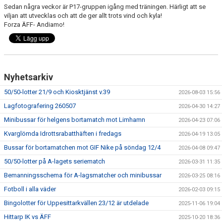
Sedan några veckor är P17-gruppen igång med träningen. Härligt att se
viljan att utvecklas och att de ger allt trots vind och kyla!
Forza ÄFF- Andiamo!
Nyhetsarkiv
50/50-lotter 21/9 och Kiosktjänst v.39
2026-08-03 15:56
Lagfotografering 260507
2026-04-30 14:27
Minibussar för helgens bortamatch mot Limhamn
2026-04-23 07:06
Kvarglömda Idrottsrabatthäften i fredags
2026-04-19 13:05
Bussar för bortamatchen mot GIF Nike på söndag 12/4
2026-04-08 09:47
50/50-lotter på A-lagets seriematch
2026-03-31 11:35
Bemanningsschema för A-lagsmatcher och minibussar
2026-03-25 08:16
Fotboll i alla väder
2026-02-03 09:15
Bingolotter för Uppesittarkvällen 23/12 är utdelade
2025-11-06 19:04
Hittarp IK vs ÄFF
2025-10-20 18:36