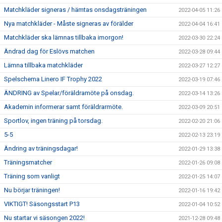
Matchkläder signeras / hämtas onsdagsträningen
2022-04-05 11:26
Nya matchkläder - Måste signeras av förälder
2022-04-04 16:41
Matchkläder ska lämnas tillbaka imorgon!
2022-03-30 22:24
Ändrad dag för Eslövs matchen
2022-03-28 09:44
Lämna tillbaka matchkläder
2022-03-27 12:27
Spelschema Linero IF Trophy 2022
2022-03-19 07:46
ÄNDRING av Spelar/föräldramöte på onsdag.
2022-03-14 13:26
Akademin informerar samt föräldrarmöte.
2022-03-09 20:51
Sportlov, ingen träning på torsdag.
2022-02-20 21:06
5-5
2022-02-13 23:19
Ändring av träningsdagar!
2022-01-29 13:38
Träningsmatcher
2022-01-26 09:08
Träning som vanligt
2022-01-25 14:07
Nu börjar träningen!
2022-01-16 19:42
VIKTIGT! Säsongsstart P13
2022-01-04 10:52
Nu startar vi säsongen 2022!
2021-12-28 09:48