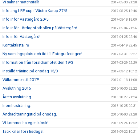
Vi saknar matchställ!
2017-05-30 21:28
Info ang LRF cup i Västra Karup 27/5
2017-05-25 12:46
Info inför Västergård 20/5
2017-05-18 18:09
Info inför Lördagsfotbollen på Västergård.
2017-05-04 21:56
Info inför Västergård!
2017-04-25 22:46
Kontaktlista P8
2017-04-19 22:45
Ny samlingsplats och tid till Fotograferingen!
2017-03-31 09:27
Information från föräldramötet den 19/3
2017-03-29 22:29
Inställd träning på onsdag 15/3
2017-03-12 10:12
Välkommen till 2017!
2017-01-13 11:00
Avslutning 2016
2016-10-30 22:22
Årets avslutning
2016-10-27 21:24
Inomhusträning.
2016-10-25 20:31
Ändrad träningstid på onsdag.
2016-10-03 21:28
Vi kommer ha egen kiosk!
2016-09-24 12:52
Tack killar för i tisdags!
2016-09-22 10:21