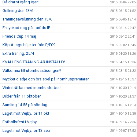
Då drar vi igång igen!
2015-08-04 22:05
Grillning den 13/6
2015-06-15 21:52
Träningsavslutning den 13/6
2015-06-05 12:14
En lyckad dag på Laröds IP
2015-05-14 22:47
Friends Cup 14 maj
2015-05-12 20:41
Köp A-lags biljetter från P/F09
2015-05-02 10:45
Extra träning, 25/4
2015-04-20 11:26
KVÄLLENS TRÄNING ÄR INSTÄLLD!
2015-04-15 10:36
Välkomna till utomhussäsongen!!
2015-03-15 21:32
Mycket glädje och bra spel på inomhuspremiären
2014-12-15 10:37
Vinterträffar med inomhusfotboll!
2014-10-30 10:14
Bilder från 11 oktober
2014-10-20 21:37
Samling 14:55 på söndag
2014-10-16 17:13
Laget mot Vejby, lör 11 okt
2014-10-10 15:38
Fotbollsfest i Vejby
2014-09-14 22:36
Laget mot Vejby, lör 13 sep
2014-09-07 17:52