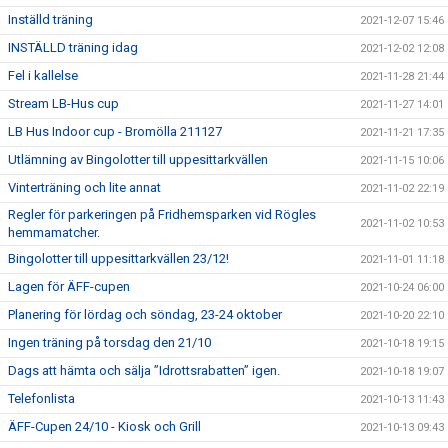
Inställd träning
2021-12-07 15:46
INSTÄLLD träning idag
2021-12-02 12:08
Fel i kallelse
2021-11-28 21:44
Stream LB-Hus cup
2021-11-27 14:01
LB Hus Indoor cup - Bromölla 211127
2021-11-21 17:35
Utlämning av Bingolotter till uppesittarkvällen
2021-11-15 10:06
Vinterträning och lite annat
2021-11-02 22:19
Regler för parkeringen på Fridhemsparken vid Rögles
2021-11-02 10:53
hemmamatcher.
Bingolotter till uppesittarkvällen 23/12!
2021-11-01 11:18
Lagen för ÄFF-cupen
2021-10-24 06:00
Planering för lördag och söndag, 23-24 oktober
2021-10-20 22:10
Ingen träning på torsdag den 21/10
2021-10-18 19:15
Dags att hämta och sälja ”Idrottsrabatten” igen.
2021-10-18 19:07
Telefonlista
2021-10-13 11:43
ÄFF-Cupen 24/10 - Kiosk och Grill
2021-10-13 09:43