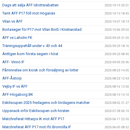
Dags att sälja ÄFF Idrottsrabatten
2025-10-19 20:51
Tamt ÄFF P17 föll mot Höganäs
2025-10-13 18:45
Vilan vs ÄFF
2025-10-07 18:13
Bortaseger för P17 mot Vilan BoIS i Kristianstad
2025-10-06 09:02
ÄFF vs Laholm FK
2025-09-29 21:55
Träningsuppehåll under v. 43 och 44
2025-09-29 18:16
Äntligen kom första segern i höst
2025-09-23 08:45
ÄFF- Vinnö IF
2025-09-09 20:36
Påminnelse om kiosk och försäljning av lotter
2025-08-23 14:05
ÄFF-Åstorp
2025-08-23 12:43
Vejby IF vs ÄFF
2025-08-16 12:50
ÄFF-Högaborg BK
2025-08-10 13:10
Eskilscupen 2025 fredagens och lördagens matcher
2025-08-02 21:27
Uppsnack inför Eskilscupen och hösten
2025-07-28 06:10
Matchreferat Hittarps IK mot ÄFF P17
2025-06-17 22:55
Matchreferat ÄFF P17 mot Ifö Bromölla IF
2025-06-05 08:52