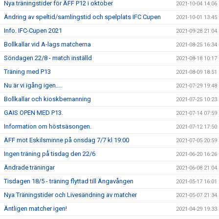
Nya träningstider för ÄFF P12 i oktober
2021-10-04 14:06
Ändring av speltid/samlingstid och spelplats IFC Cupen
2021-10-01 13:45
Info. IFC-Cupen 2021
2021-09-28 21:04
Bollkallar vid A-lags matcherna
2021-08-25 16:34
Söndagen 22/8 - match inställd
2021-08-18 10:17
Träning med P13
2021-08-09 18:51
Nu är vi igång igen....
2021-07-29 19:48
Bollkallar och kioskbemanning
2021-07-25 10:23
GAIS OPEN MED P13.
2021-07-14 07:59
Information om höstsäsongen.
2021-07-12 17:50
ÄFF mot Eskilsminne på onsdag 7/7 kl 19:00
2021-07-05 20:59
Ingen träning på tisdag den 22/6
2021-06-20 16:26
Ändrade träningar
2021-06-08 21:04
Tisdagen 18/5 - träning flyttad till Ängavången
2021-05-17 16:01
Nya Träningstider och Livesändning av matcher
2021-05-07 21:34
Äntligen matcher igen!
2021-04-29 19:33