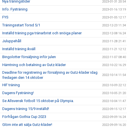
Nya träningstider
2023-01-31 20:54
Info. Fysträning
2023-01-16 13:19
FYS
2023-01-05 12:17
Träningsstart Torsd 5/1
2022-12-23 11:34
Inställd träning pga tränarbrist och snöiga planer
2022-12-08 16:24
Juluppehåll
2022-11-28 21:41
Inställd träning ikväll
2022-11-21 12:12
Bingolotter försäljning inför julen
2022-11-07 08:40
Hämtning och betalning av Gutz-kläder
2022-10-22 16:29
Deadline för registrering av försäljning av Gutz-kläder idag
2022-10-14 11:54
fredagen den 14 oktober
HIF träning
2022-10-09 22:12
Dagens Fysträning!
2022-10-05 21:20
Se Allsvensk fotboll 15 oktober på Olympia.
2022-10-04 11:47
Dagens träning 15/9 inställd!
2022-09-15 12:17
Förfrågan Gothia Cup 2023
2022-09-09 16:24
Glöm inte att sälja Gutz-kläder!
2022-09-09 16:20