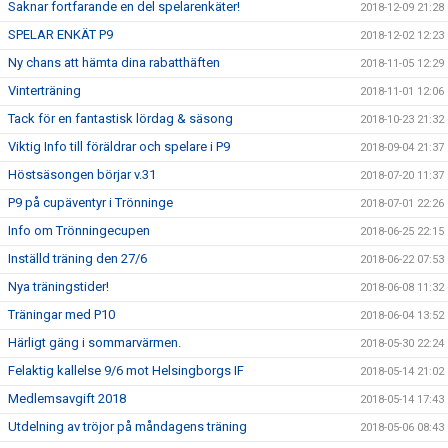
Saknar fortfarande en del spelarenkäter!
2018-12-09 21:28
SPELAR ENKÄT P9
2018-12-02 12:23
Ny chans att hämta dina rabatthäften
2018-11-05 12:29
Vinterträning
2018-11-01 12:06
Tack för en fantastisk lördag & säsong
2018-10-23 21:32
Viktig Info till föräldrar och spelare i P9
2018-09-04 21:37
Höstsäsongen börjar v.31
2018-07-20 11:37
P9 på cupäventyr i Trönninge
2018-07-01 22:26
Info om Trönningecupen
2018-06-25 22:15
Inställd träning den 27/6
2018-06-22 07:53
Nya träningstider!
2018-06-08 11:32
Träningar med P10
2018-06-04 13:52
Härligt gäng i sommarvärmen.
2018-05-30 22:24
Felaktig kallelse 9/6 mot Helsingborgs IF
2018-05-14 21:02
Medlemsavgift 2018
2018-05-14 17:43
Utdelning av tröjor på måndagens träning
2018-05-06 08:43