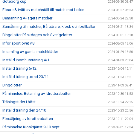
Göteborg cup
2024-03-30 08:47
Förare & tvätt av matchställ till match mot Leikin.
2024-03-27 08:23
Bemanning A-lagets matcher
2024-03-24 22:30
Samåkning till matcher, Bårbärare, kiosk och bollkallar
2024-03-21 18:34
Bingolotter Påskdagen och Sverigelotter
2024-03-01 13:18
Inför sportlovet v.8
2024-02-05 18:06
Insamling av gamla matchkläder
2024-01-29 13:50
Inställd inomhusträning 4/1.
2024-01-03 20:04
Inställd träning 5/12
2023-12-04 12:11
Inställd träning torsd 23/11
2023-11-23 16:21
Bingolotter
2023-11-03 09:41
Påminnelse: Betalning av Idrottsrabatten
2023-10-30 11:53
Träningstider i höst
2023-10-24 22:15
Inställd träning den 24/10
2023-10-23 20:56
Försäljning av Idrottsrabatten
2023-10-11 22:04
Påminnelse Kiosktjänst 9-10 sept
2023-09-01 12:34