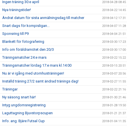
Ingen träning 30:e april
2018-04-28 08:45
Nya träningstider!
2018-04-22 14:45
Ändrat datum för sista anmälningsdag till matcher
2018-04-12 17:31
Snart dags för kompisligan...
2018-04-07 11:28
Sponsring till P9
2018-04-04 21:51
Blankett för fotografering
2018-03-30 17:23
Info om föräldramötet den 20/3
2018-03-30 17:00
Träningsmatcher 24:e mars
2018-03-22 15:22
Träningsmatcher lördag 17:e mars kl.14:00
2018-03-15 20:51
Nu är vi igång med utomhusträningen!
2018-03-07 20:56
Inställd träning 27/2 samt ändrad tränings dag!
2018-02-27 11:55
Träningar
2018-02-22 21:16
Ny säsong snart här!
2018-01-30 21:46
Intyg ungdomsregistrering
2018-01-28 19:50
Laguttagning Bjuvstorpscupen
2018-01-21 21:37
Info. ang. Bjäre Futsal Cup
2018-01-04 11:35