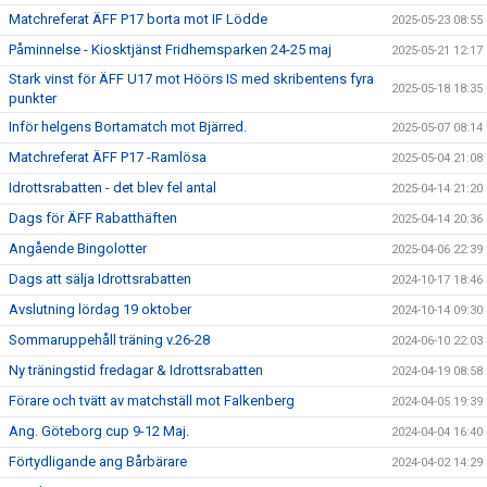
Matchreferat ÄFF P17 borta mot IF Lödde
2025-05-23 08:55
Påminnelse - Kiosktjänst Fridhemsparken 24-25 maj
2025-05-21 12:17
Stark vinst för ÄFF U17 mot Höörs IS med skribentens fyra
2025-05-18 18:35
punkter
Inför helgens Bortamatch mot Bjärred.
2025-05-07 08:14
Matchreferat ÄFF P17 -Ramlösa
2025-05-04 21:08
Idrottsrabatten - det blev fel antal
2025-04-14 21:20
Dags för ÄFF Rabatthäften
2025-04-14 20:36
Angående Bingolotter
2025-04-06 22:39
Dags att sälja Idrottsrabatten
2024-10-17 18:46
Avslutning lördag 19 oktober
2024-10-14 09:30
Sommaruppehåll träning v.26-28
2024-06-10 22:03
Ny träningstid fredagar & Idrottsrabatten
2024-04-19 08:58
Förare och tvätt av matchställ mot Falkenberg
2024-04-05 19:39
Ang. Göteborg cup 9-12 Maj.
2024-04-04 16:40
Förtydligande ang Bårbärare
2024-04-02 14:29